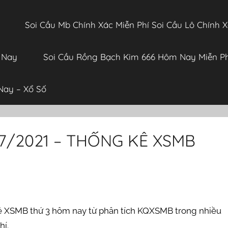
Soi Cầu Mb Chính Xác Miễn Phí Soi Cầu Lô Chính 
 Nay
Soi Cầu Rồng Bạch Kim 666 Hôm Nay Miễn Ph
Nay – Xổ Số
7/2021 – THỐNG KÊ XSMB
 XSMB thứ 3 hôm nay từ phân tích KQXSMB trong nhiều
hí.