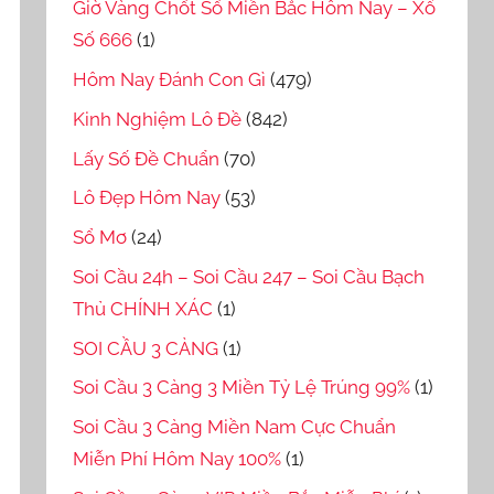
Giờ Vàng Chốt Số Miền Bắc Hôm Nay – Xổ
Số 666
(1)
Hôm Nay Đánh Con Gì
(479)
Kinh Nghiệm Lô Đề
(842)
Lấy Số Đề Chuẩn
(70)
Lô Đẹp Hôm Nay
(53)
Sổ Mơ
(24)
Soi Cầu 24h – Soi Cầu 247 – Soi Cầu Bạch
Thủ CHÍNH XÁC
(1)
SOI CẦU 3 CÀNG
(1)
Soi Cầu 3 Càng 3 Miền Tỷ Lệ Trúng 99%
(1)
Soi Cầu 3 Càng Miền Nam Cực Chuẩn
Miễn Phí Hôm Nay 100%
(1)