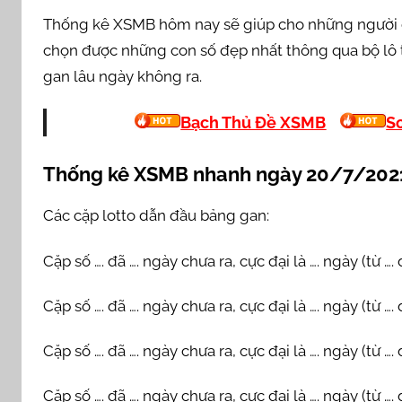
Thống kê XSMB hôm nay sẽ giúp cho những người chơ
chọn được những con số đẹp nhất thông qua bộ lô t
gan lâu ngày không ra.
Bạch Thủ Đề XSMB
S
Thống kê XSMB nhanh ngày 20/7/202
Các cặp lotto dẫn đầu bảng gan:
Cặp số …. đã …. ngày chưa ra, cực đại là …. ngày (từ …. 
Cặp số …. đã …. ngày chưa ra, cực đại là …. ngày (từ …. 
Cặp số …. đã …. ngày chưa ra, cực đại là …. ngày (từ …. 
Cặp số …. đã …. ngày chưa ra, cực đại là …. ngày (từ …. 