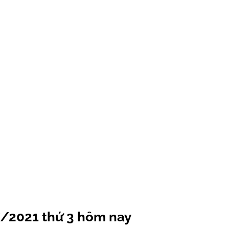
7/2021 thứ 3 hôm nay