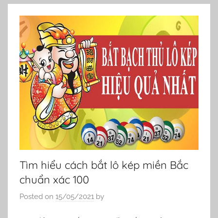
Tìm hiểu cách bắt lô kép miền Bắc
chuẩn xác 100
Posted on
15/05/2021
by