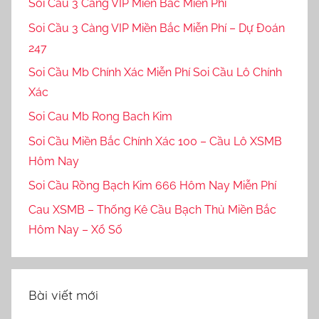
Soi Cầu 3 Càng VIP Miền Bắc Miễn Phí
Soi Cầu 3 Càng VIP Miền Bắc Miễn Phí – Dự Đoán
247
Soi Cầu Mb Chính Xác Miễn Phí Soi Cầu Lô Chính
Xác
Soi Cau Mb Rong Bach Kim
Soi Cầu Miền Bắc Chính Xác 100 – Cầu Lô XSMB
Hôm Nay
Soi Cầu Rồng Bạch Kim 666 Hôm Nay Miễn Phí
Cau XSMB – Thống Kê Cầu Bạch Thủ Miền Bắc
Hôm Nay – Xổ Số
Bài viết mới