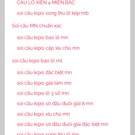
CẦU LÔ XIÊN 4 MIỀN BẮC
soi cầu kqxs song thủ lô kép mb
Soi cầu MN chuẩn xác
soi cầu kqxs bao lô mn
soi cầu kqxs cặp xíu chủ mn
soi cầu kqxs bao lô mt
soi cầu kqxs đặc biệt mn
soi cầu kqxs giải tám mn
soi cầu kqxs lô 3 số mn
soi cầu kqxs sớ đầu đuôi giải 8 mn
soi cầu kqxs xíu chủ mn
soi cầu kqxs sớ đầu đuôi giải đặc biệt mn
soi cầu kqxs song thủ lô mn