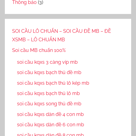
Thông báo
(3)
SOI CẦU LÔ CHUẨN – SOI CẦU ĐỀ MB – ĐỀ
XSMB – LÔ CHUẨN MB
Soi cầu MB chuẩn 100%
soi cầu kqxs 3 càng víp mb
soi cầu kqxs bạch thủ đề mb
soi cầu kqxs bạch thủ lô kép mb
soi cầu kqxs bạch thủ lô mb
soi cầu kqxs song thủ đề mb
soi cầu kqxs dàn đề 4 con mb
soi cầu kqxs dàn đề 6 con mb
soi cầu kqxs dàn đề 8 con mb