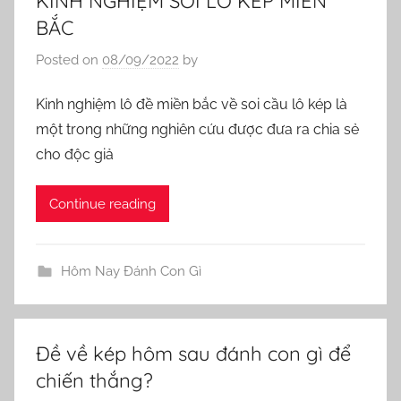
KINH NGHIỆM SOI LÔ KÉP MIỀN
BẮC
Posted on
08/09/2022
by
Kinh nghiệm lô đề miền bắc về soi cầu lô kép là
một trong những nghiên cứu được đưa ra chia sẻ
cho độc giả
Continue reading
Hôm Nay Đánh Con Gì
Đề về kép hôm sau đánh con gì để
chiến thắng?