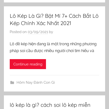
Lô Kép Là Gì? Bật Mí 7+ Cách Bắt Lô
Kép Chính Xác Nhất 2021
Posted on
03/09/2021
by
Lô đề kép hiện đang là một trong những phương
pháp soi cầu được nhiều người chơi tìm hiểu và
Continue reading
Hôm Nay Đánh Con Gì
lô kép là gì? cách soi lô kép miễn