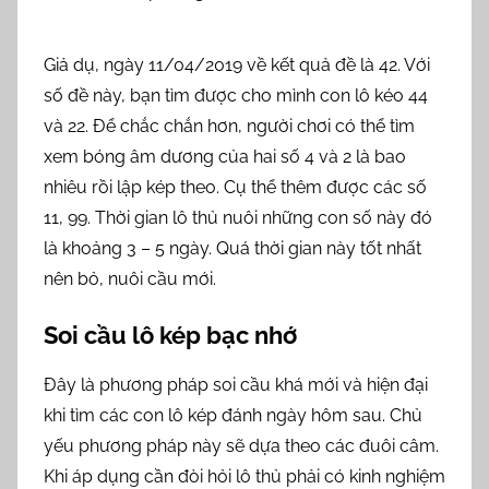
Giả dụ, ngày 11/04/2019 về kết quả đề là 42. Với
số đề này, bạn tìm được cho mình con lô kéo 44
và 22. Để chắc chắn hơn, người chơi có thể tìm
xem bóng âm dương của hai số 4 và 2 là bao
nhiêu rồi lập kép theo. Cụ thể thêm được các số
11, 99. Thời gian lô thủ nuôi những con số này đó
là khoảng 3 – 5 ngày. Quá thời gian này tốt nhất
nên bỏ, nuôi cầu mới.
Soi cầu lô kép bạc nhớ
Đây là phương pháp soi cầu khá mới và hiện đại
khi tìm các con lô kép đánh ngày hôm sau. Chủ
yếu phương pháp này sẽ dựa theo các đuôi câm.
Khi áp dụng cần đòi hỏi lô thủ phải có kinh nghiệm