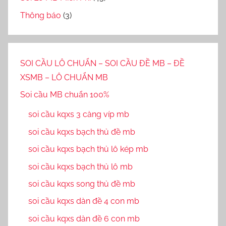
Thông báo
(3)
SOI CẦU LÔ CHUẨN – SOI CẦU ĐỀ MB – ĐỀ
XSMB – LÔ CHUẨN MB
Soi cầu MB chuẩn 100%
soi cầu kqxs 3 càng víp mb
soi cầu kqxs bạch thủ đề mb
soi cầu kqxs bạch thủ lô kép mb
soi cầu kqxs bạch thủ lô mb
soi cầu kqxs song thủ đề mb
soi cầu kqxs dàn đề 4 con mb
soi cầu kqxs dàn đề 6 con mb