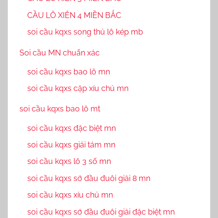
CẦU LÔ XIÊN 4 MIỀN BẮC
soi cầu kqxs song thủ lô kép mb
Soi cầu MN chuẩn xác
soi cầu kqxs bao lô mn
soi cầu kqxs cặp xíu chủ mn
soi cầu kqxs bao lô mt
soi cầu kqxs đặc biệt mn
soi cầu kqxs giải tám mn
soi cầu kqxs lô 3 số mn
soi cầu kqxs sớ đầu đuôi giải 8 mn
soi cầu kqxs xíu chủ mn
soi cầu kqxs sớ đầu đuôi giải đặc biệt mn