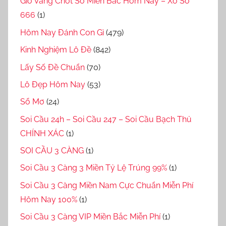
Giờ Vàng Chốt Số Miền Bắc Hôm Nay – Xổ Số
666
(1)
Hôm Nay Đánh Con Gì
(479)
Kinh Nghiệm Lô Đề
(842)
Lấy Số Đề Chuẩn
(70)
Lô Đẹp Hôm Nay
(53)
Sổ Mơ
(24)
Soi Cầu 24h – Soi Cầu 247 – Soi Cầu Bạch Thủ
CHÍNH XÁC
(1)
SOI CẦU 3 CÀNG
(1)
Soi Cầu 3 Càng 3 Miền Tỷ Lệ Trúng 99%
(1)
Soi Cầu 3 Càng Miền Nam Cực Chuẩn Miễn Phí
Hôm Nay 100%
(1)
Soi Cầu 3 Càng VIP Miền Bắc Miễn Phí
(1)