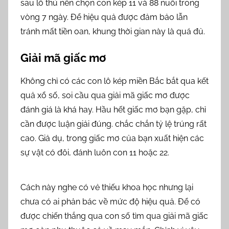
sau lô thủ nên chọn con kép 11 và 88 nuôi trong
vòng 7 ngày. Để hiệu quả được đảm bảo lẫn
tránh mất tiền oan, khung thời gian này là quá đủ.
Giải mã giấc mơ
Không chỉ có các con lô kép miền Bắc bắt qua kết
quả xổ số, soi cầu qua giải mã giấc mơ được
đánh giá là khá hay. Hầu hết giấc mơ bạn gặp, chỉ
cần được luận giải đúng. chắc chắn tỷ lệ trúng rất
cao. Giả dụ, trong giấc mơ của bạn xuất hiện các
sự vật có đôi, đánh luôn con 11 hoặc 22.
Cách này nghe có vẻ thiếu khoa học nhưng lại
chưa có ai phản bác về mức độ hiệu quả. Để có
được chiến thắng qua con số tìm qua giải mã giấc