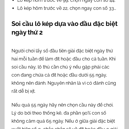
Lô kép hôm trước về 99, chọn ngay con số 44.
Lô kép hôm trước về 22, chọn ngay con số 33…
Soi cầu lô kép dựa vào đầu đặc biệt
ngày thứ 2
Người chơi lấy số đầu tiên giải đặc biệt ngày thứ
hai mỗi tuần để làm đít hoặc đầu cho cả tuần. Khi
soi cầu này, lô thủ cần chú ý nếu gặp phải các
con đang chứa cả đít hoặc đầu dưới 55 ngày,
không nên đánh. Nguyên nhân là vì có đánh cũng
rất dễ bị xịt.
Nếu quá 55 ngày hãy nên chọn cầu này để chơi.
Lý do bởi theo thống kê, đa phần 90% con số
không câm quá 65 ngày. Nếu ở giữa giải đặc biệt