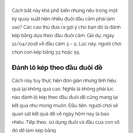
Cách bắt này khá phổ biến nhưng nếu trong một
kỳ quay xuất hiện nhiều đuôi đầu câm phải làm
sao? Các cao thủ đưa ra gợi ý cho bạn đó là đánh
kép bằng dựa theo đầu đuôi câm. Giả dụ, ngày
12/04/2018 về đầu câm 3 – 5. Lúc này, người chơi
chọn con kép bằng 33 hoặc 55.
Đánh lô kép theo đầu đuôi đề
Cách này tuy thực hiện đơn giản nhưng tính hiệu
quả lại không quá cao. Nghĩa là không phải lúc
nào đánh lô kép theo đầu đuôi đề cũng mang lại
kết quả như mong muốn. Đầu tiên, người chơi sẽ
quan sát kết quả đề về ngày hôm nay là bao
nhiêu. Tiếp theo, sử dụng đuôi và đầu của con số
đó để làm kép bằng.