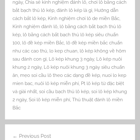
ngày
,
Chia sẻ kinh nghiệm đánh lô
,
chơi lô bằng cách
bắt bạch thủ lô kép
,
đánh lô kép là gì
,
Hướng dẫn
cách bắt lô kép
,
Kinh nghiệm chơi lô de miền Bắc
,
Kinh nghiệm đánh lô
,
lô bằng cách bắt bạch thủ lô
kép
,
lô bằng cách bắt bạch thủ lô kép siêu chuẩn
100
,
lô đề kép miền Bắc
,
lô đề kép miền bắc chuẩn
như các cao thủ
,
lo kep chuan
,
lô kép không về hôm
sau đánh con gì
,
Lô kép khung 3 ngày
,
Lô kép nuôi
khung 2 ngày
,
Lô kép nuôi khung 3 ngày siêu chuẩn
ăn
,
mẹo soi cầu lô theo các dạng đề kép
,
nuoi lo kep
mien bac
,
nuôi lô kép miễn phí
,
Pt lô kép từ đặc biệt
và giải nhất
,
soi cầu bạch thủ lô kép
,
soi lô kép khung
2 ngày
,
Soi lô kép miễn phí
,
Thủ thuật đánh lô miền
Bắc
Điều
Previous Post