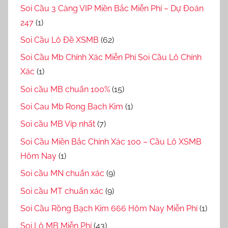
Soi Cầu 3 Càng VIP Miền Bắc Miễn Phí – Dự Đoán
247
(1)
Soi Cầu Lô Đề XSMB
(62)
Soi Cầu Mb Chính Xác Miễn Phí Soi Cầu Lô Chính
Xác
(1)
Soi cầu MB chuẩn 100%
(15)
Soi Cau Mb Rong Bach Kim
(1)
Soi cầu MB Víp nhất
(7)
Soi Cầu Miền Bắc Chính Xác 100 – Cầu Lô XSMB
Hôm Nay
(1)
Soi cầu MN chuẩn xác
(9)
Soi cầu MT chuẩn xác
(9)
Soi Cầu Rồng Bạch Kim 666 Hôm Nay Miễn Phí
(1)
Soi Lô MB Miễn Phí
(43)