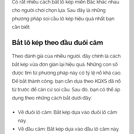
Có rất nhiều cách bắt lô kép miền Bắc khác nhau
cho người chơi chọn lựa. Sau đây là những
phương pháp soi cầu lô kép hiệu quả nhất bạn
cần biết:
Bắt lô kép theo đầu đuôi câm
Theo đánh giá của nhiều người, đây chính là cách
bắt kép vừa đơn giản lại hiệu quả. Những con số
được tìm từ phương pháp này có tỷ lệ nổ khá cao.
Để bắt thành công, bạn cần dựa theo KQXS đã nổ
từ trước để căn cứ soi cầu. Sau đó, bạn có thể áp
dụng theo những cách bắt dưới đây:
Về đuôi lô câm: Bắt kép dựa vào đuôi lô câm
này.
Về đầu câm: Bắt kép dựa vào đầu lô câm này.