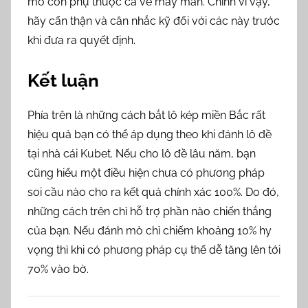
mơ còn phụ thuộc cả về may mắn. Chính vì vậy,
hãy cẩn thận và cân nhắc kỹ đối với các này trước
khi đưa ra quyết định.
Kết luận
Phía trên là những cách bắt lô kép miền Bắc rất
hiệu quả bạn có thể áp dụng theo khi đánh lô đề
tại nhà cái Kubet. Nếu cho lô đề lâu năm, bạn
cũng hiểu một điều hiện chưa có phương pháp
soi cầu nào cho ra kết quả chính xác 100%. Do đó,
những cách trên chỉ hỗ trợ phần nào chiến thắng
của bạn. Nếu đánh mò chỉ chiếm khoảng 10% hy
vọng thì khi có phương pháp cụ thể dễ tăng lên tới
70% vào bờ.