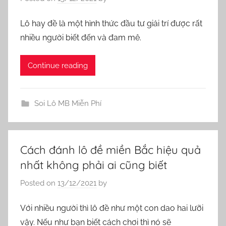
Lô hay đề là một hình thức đầu tư giải trí được rất
nhiều người biết đến và đam mê.
Continue reading
Soi Lô MB Miễn Phí
Cách đánh lô đề miền Bắc hiệu quả
nhất không phải ai cũng biết
Posted on
13/12/2021
by
Với nhiều người thì lô đề như một con dao hai lưỡi
vậy. Nếu như bạn biết cách chơi thì nó sẽ