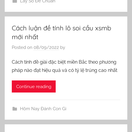
Lấy Số Đề Chuẩn
Cách luận đề tính lô soi cầu xsmb
mới nhất
Posted on
08/09/2022
by
Cách tính đề giải đặc biệt miền Bắc theo phương
pháp nào đạt hiệu quả và có tỷ lệ trúng cao nhất
Continue reading
Hôm Nay Đánh Con Gì