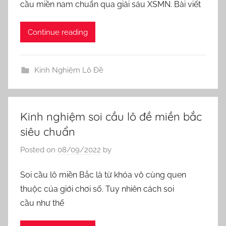
cầu miền nam chuẩn qua giải sáu XSMN. Bài viết
Continue reading
Kinh Nghiệm Lô Đề
Kinh nghiệm soi cầu lô đề miền bắc
siêu chuẩn
Posted on
08/09/2022
by
Soi cầu lô miền Bắc là từ khóa vô cùng quen
thuộc của giới chơi số. Tuy nhiên cách soi
cầu như thế