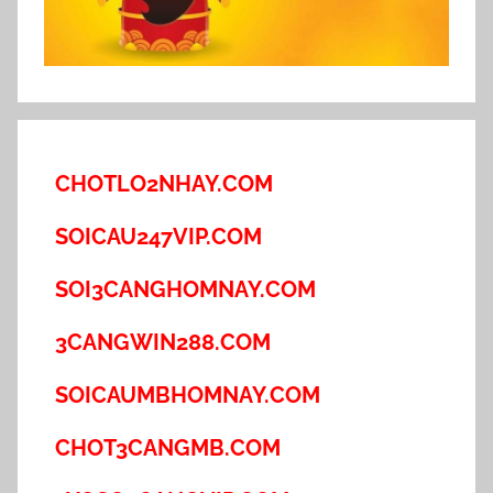
CHOTLO2NHAY.COM
SOICAU247VIP.COM
SOI3CANGHOMNAY.COM
3CANGWIN288.COM
SOICAUMBHOMNAY.COM
CHOT3CANGMB.COM