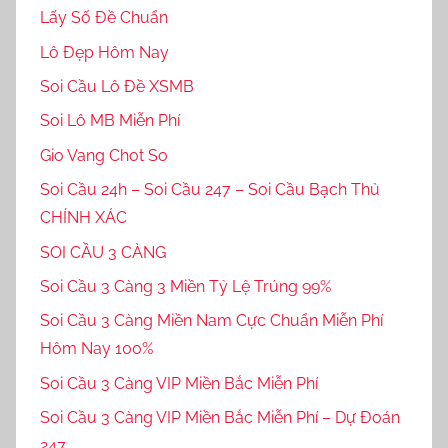
Lấy Số Đề Chuẩn
Lô Đẹp Hôm Nay
Soi Cầu Lô Đề XSMB
Soi Lô MB Miễn Phí
Gio Vang Chot So
Soi Cầu 24h – Soi Cầu 247 – Soi Cầu Bạch Thủ
CHÍNH XÁC
SOI CẦU 3 CÀNG
Soi Cầu 3 Càng 3 Miền Tỷ Lệ Trúng 99%
Soi Cầu 3 Càng Miền Nam Cực Chuẩn Miễn Phí
Hôm Nay 100%
Soi Cầu 3 Càng VIP Miền Bắc Miễn Phí
Soi Cầu 3 Càng VIP Miền Bắc Miễn Phí – Dự Đoán
247