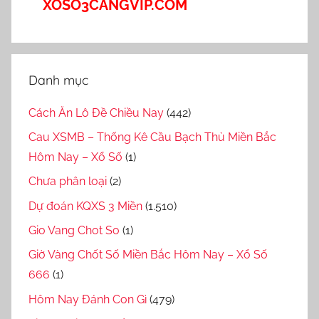
XOSO3CANGVIP.COM
Danh mục
Cách Ăn Lô Đề Chiều Nay
(442)
Cau XSMB – Thống Kê Cầu Bạch Thủ Miền Bắc
Hôm Nay – Xổ Số
(1)
Chưa phân loại
(2)
Dự đoán KQXS 3 Miền
(1.510)
Gio Vang Chot So
(1)
Giờ Vàng Chốt Số Miền Bắc Hôm Nay – Xổ Số
666
(1)
Hôm Nay Đánh Con Gì
(479)