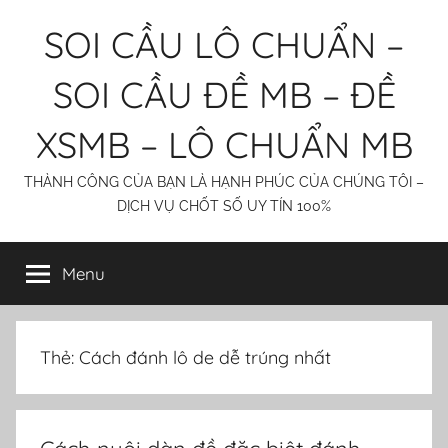
Skip
SOI CẦU LÔ CHUẨN –
to
content
SOI CẦU ĐỀ MB – ĐỀ
XSMB – LÔ CHUẨN MB
THÀNH CÔNG CỦA BẠN LÀ HẠNH PHÚC CỦA CHÚNG TÔI –
DỊCH VỤ CHỐT SỐ UY TÍN 100%
Menu
Thẻ:
Cách đánh lô de dễ trúng nhất