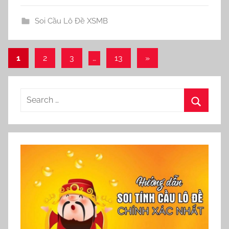
Soi Cầu Lô Đề XSMB
Phân
Next
1
2
3
…
13
»
Posts
trang
bài
viết