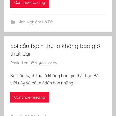
Continue reading
Kinh Nghiệm Lô Đề
Soi cầu bạch thủ lô không bao giờ
thất bại
Posted on
08/09/2022
by
Soi cầu bạch thủ lô không bao giờ thất bại . Bài
viết này sẽ bật mí đến bạn những
Continue reading