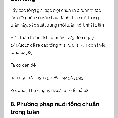
Lấy các tổng giải đặc biệt chưa ra ở tuần trước
làm để ghép số với nhau đánh dàn nuôi trong
tuần này, xác suất trúng mỗi tuần nổ ít nhất 1 lần.
VD : Tuần trước tính từ ngày 27/3 đến ngày
2/4/2017 đã ra các tổng 7, 1, 3, 6, 1, 4, 4 còn thiếu
tổng 02589
Ta có dàn đề
020 050 080 090 252 282 292 585 595
Kết quả : Thứ 5 ngày 6/4/2017 đề nổ 08.
8. Phương pháp nuôi tổng chuẩn
trong tuần