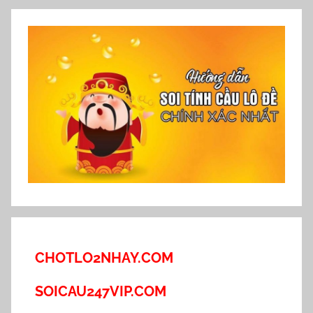
CHOTLO2NHAY.COM
SOICAU247VIP.COM