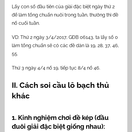
Lấy con số đầu tiên của giải đặc biệt ngày thứ 2
để làm tổng chuẩn nuôi trong tuần, thường thì đề
nổ cuối tuần.
VD: Thứ 2 ngày 3/4/2017, GĐB 06143, ta lấy số 0
làm tổng chuẩn sẽ có các đề dàn là 19, 28, 37, 46,
55.
Thứ 3 ngày 4/4 nổ 19, tiếp tục 8/4 nổ 46.
II. Cách soi cầu lô bạch thủ
khác
1. Kinh nghiệm chơi đề kép (đầu
đuôi giải đặc biệt giống nhau):