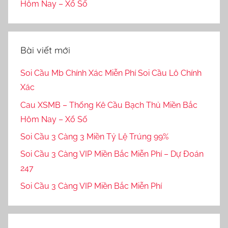
Hôm Nay – Xổ Số
Bài viết mới
Soi Cầu Mb Chính Xác Miễn Phí Soi Cầu Lô Chính
Xác
Cau XSMB – Thống Kê Cầu Bạch Thủ Miền Bắc
Hôm Nay – Xổ Số
Soi Cầu 3 Càng 3 Miền Tỷ Lệ Trúng 99%
Soi Cầu 3 Càng VIP Miền Bắc Miễn Phí – Dự Đoán
247
Soi Cầu 3 Càng VIP Miền Bắc Miễn Phí