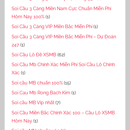
Soi Cầu 3 Càng Miền Nam Cực Chuẩn Miễn Phí
Hôm Nay 100%
(1)
Soi Cầu 3 Càng VIP Miền Bắc Miễn Phí
(1)
Soi Cầu 3 Càng VIP Miền Bắc Miễn Phí – Dự Đoán
247
(1)
Soi Cầu Lô Đề XSMB
(62)
Soi Cầu Mb Chính Xác Miễn Phí Soi Cầu Lô Chính
Xác
(1)
Soi cầu MB chuẩn 100%
(15)
Soi Cau Mb Rong Bach Kim
(1)
Soi cầu MB Víp nhất
(7)
Soi Cầu Miền Bắc Chính Xác 100 – Cầu Lô XSMB
Hôm Nay
(1)