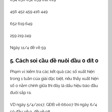
456 452 459 416 449
652 619 649
259 219 249
Ngày 11/4 đề về 59
5. Cách soi cầu đề nuôi đầu 0 đít 0
Phạm vi: kiểm tra các kết quả các số xuất hiện
trong 1 tuần của giải đặc biệt, nếu thấy xuất hiện
số 0 nằm chính giữa thì đây là dấu hiệu báo đầu
đuôi sắp ra.
VD ngày 5/4/2017, GĐB về 66007 thì ngày 6/4
có đầu về 0, đề về 08.