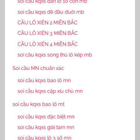
soi cầu kqxs dàn lô 10 con mb
soi cầu kqxs đề đầu đuôi mb
CẦU LÔ XIÊN 2 MIỀN BẮC
CẦU LÔ XIÊN 3 MIỀN BẮC
CẦU LÔ XIÊN 4 MIỀN BẮC
soi cầu kqxs song thủ lô kép mb
Soi cầu MN chuẩn xác
soi cầu kqxs bao lô mn
soi cầu kqxs cặp xíu chủ mn
soi cầu kqxs bao lô mt
soi cầu kqxs đặc biệt mn
soi cầu kqxs giải tám mn
soi cầu kqxs lô 3 số mn