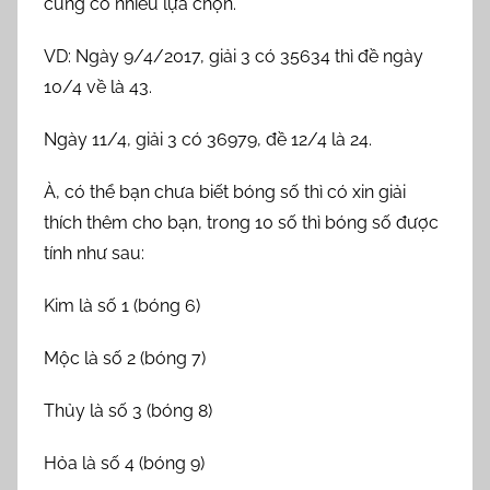
cũng có nhiều lựa chọn.
VD: Ngày 9/4/2017, giải 3 có 35634 thì đề ngày
10/4 về là 43.
Ngày 11/4, giải 3 có 36979, đề 12/4 là 24.
À, có thể bạn chưa biết bóng số thì có xin giải
thích thêm cho bạn, trong 10 số thì bóng số được
tính như sau:
Kim là số 1 (bóng 6)
Mộc là số 2 (bóng 7)
Thủy là số 3 (bóng 8)
Hỏa là số 4 (bóng 9)