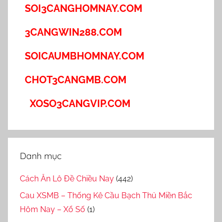
SOI3CANGHOMNAY.COM
3CANGWIN288.COM
SOICAUMBHOMNAY.COM
CHOT3CANGMB.COM
XOSO3CANGVIP.COM
Danh mục
Cách Ăn Lô Đề Chiều Nay
(442)
Cau XSMB – Thống Kê Cầu Bạch Thủ Miền Bắc
Hôm Nay – Xổ Số
(1)