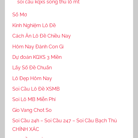
soi cầu kqxs song thủ lô mt
Sổ Mơ
Kinh Nghiệm Lô Đề
Cách Ăn Lô Đề Chiều Nay
Hôm Nay Đánh Con Gì
Dự đoán KQXS 3 Miền
Lấy Số Đề Chuẩn
Lô Đẹp Hôm Nay
Soi Cầu Lô Đề XSMB
Soi Lô MB Miễn Phí
Gio Vang Chot So
Soi Cầu 24h – Soi Cầu 247 – Soi Cầu Bạch Thủ
CHÍNH XÁC