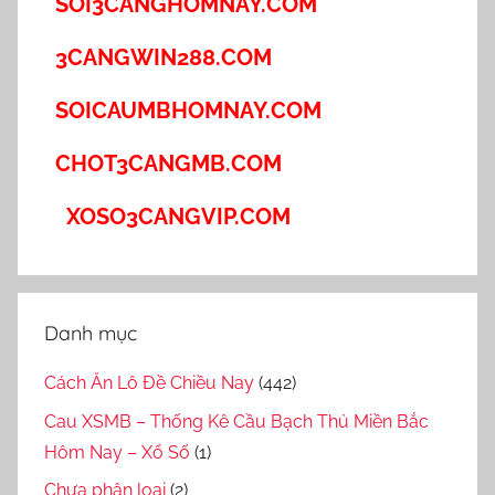
SOI3CANGHOMNAY.COM
3CANGWIN288.COM
SOICAUMBHOMNAY.COM
CHOT3CANGMB.COM
XOSO3CANGVIP.COM
Danh mục
Cách Ăn Lô Đề Chiều Nay
(442)
Cau XSMB – Thống Kê Cầu Bạch Thủ Miền Bắc
Hôm Nay – Xổ Số
(1)
Chưa phân loại
(2)