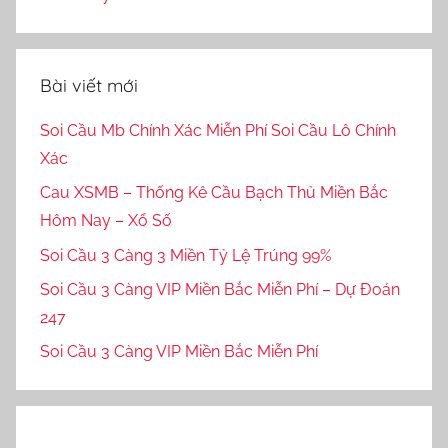
Bài viết mới
Soi Cầu Mb Chính Xác Miễn Phí Soi Cầu Lô Chính
Xác
Cau XSMB – Thống Kê Cầu Bạch Thủ Miền Bắc
Hôm Nay – Xổ Số
Soi Cầu 3 Càng 3 Miền Tỷ Lệ Trúng 99%
Soi Cầu 3 Càng VIP Miền Bắc Miễn Phí – Dự Đoán
247
Soi Cầu 3 Càng VIP Miền Bắc Miễn Phí