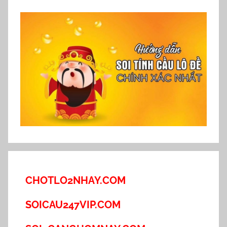
CHOTLO2NHAY.COM
SOICAU247VIP.COM