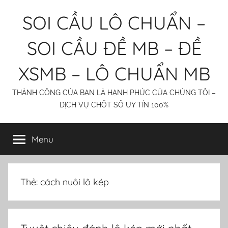
Skip
SOI CẦU LÔ CHUẨN –
to
content
SOI CẦU ĐỀ MB – ĐỀ
XSMB – LÔ CHUẨN MB
THÀNH CÔNG CỦA BẠN LÀ HẠNH PHÚC CỦA CHÚNG TÔI –
DỊCH VỤ CHỐT SỐ UY TÍN 100%
Menu
Thẻ:
cách nuôi lô kép