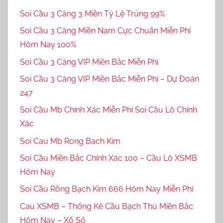
Soi Cầu 3 Càng 3 Miền Tỷ Lệ Trúng 99%
Soi Cầu 3 Càng Miền Nam Cực Chuẩn Miễn Phí
Hôm Nay 100%
Soi Cầu 3 Càng VIP Miền Bắc Miễn Phí
Soi Cầu 3 Càng VIP Miền Bắc Miễn Phí – Dự Đoán
247
Soi Cầu Mb Chính Xác Miễn Phí Soi Cầu Lô Chính
Xác
Soi Cau Mb Rong Bach Kim
Soi Cầu Miền Bắc Chính Xác 100 – Cầu Lô XSMB
Hôm Nay
Soi Cầu Rồng Bạch Kim 666 Hôm Nay Miễn Phí
Cau XSMB – Thống Kê Cầu Bạch Thủ Miền Bắc
Hôm Nay – Xổ Số