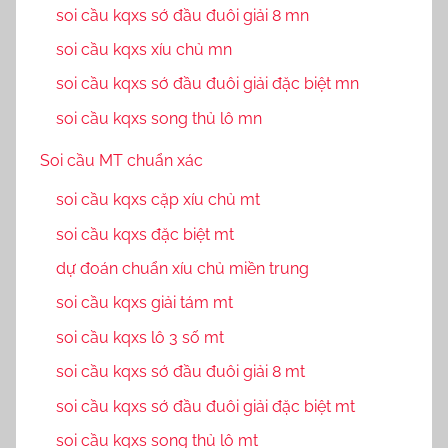
soi cầu kqxs sớ đầu đuôi giải 8 mn
soi cầu kqxs xíu chủ mn
soi cầu kqxs sớ đầu đuôi giải đặc biệt mn
soi cầu kqxs song thủ lô mn
Soi cầu MT chuẩn xác
soi cầu kqxs cặp xíu chủ mt
soi cầu kqxs đặc biệt mt
dự đoán chuẩn xíu chủ miền trung
soi cầu kqxs giải tám mt
soi cầu kqxs lô 3 số mt
soi cầu kqxs sớ đầu đuôi giải 8 mt
soi cầu kqxs sớ đầu đuôi giải đặc biệt mt
soi cầu kqxs song thủ lô mt