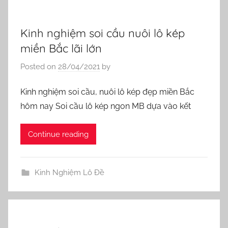
Kinh nghiệm soi cầu nuôi lô kép
miền Bắc lãi lớn
Posted on
28/04/2021
by
Kinh nghiệm soi cầu, nuôi lô kép đẹp miền Bắc
hôm nay Soi cầu lô kép ngon MB dựa vào kết
Continue reading
Kinh Nghiệm Lô Đề