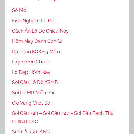
Sổ Mơ
Kinh Nghiệm Lô Đề
Cách Ăn Lô Đề Chiều Nay
Hôm Nay Đánh Con Gì
Dự đoán KQXS 3 Miền
Lấy Số Đề Chuẩn
Lô Đẹp Hôm Nay
Soi Cầu Lô Đề XSMB
Soi Lô MB Miễn Phí
Gio Vang Chot So
Soi Cầu 24h – Soi Cầu 247 – Soi Cầu Bạch Thủ
CHÍNH XÁC
SOI CẦU 3 CÀNG