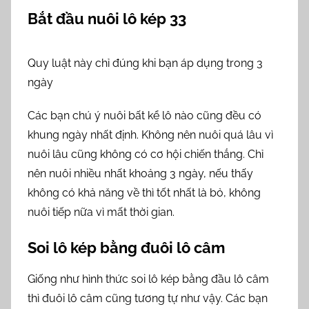
Bắt đầu nuôi lô kép 33
Quy luật này chỉ đúng khi bạn áp dụng trong 3
ngày
Các bạn chú ý nuôi bất kể lô nào cũng đều có
khung ngày nhất định. Không nên nuôi quá lâu vì
nuôi lâu cũng không có cơ hội chiến thắng. Chỉ
nên nuôi nhiều nhất khoảng 3 ngày, nếu thấy
không có khả năng về thì tốt nhất là bỏ, không
nuôi tiếp nữa vì mất thời gian.
Soi lô kép bằng đuôi lô câm
Giống như hình thức soi lô kép bằng đầu lô câm
thì đuôi lô câm cũng tương tự như vậy. Các bạn