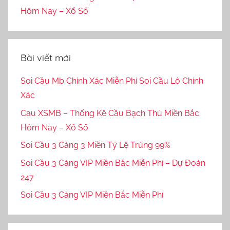
Hôm Nay – Xổ Số
Bài viết mới
Soi Cầu Mb Chính Xác Miễn Phí Soi Cầu Lô Chính
Xác
Cau XSMB – Thống Kê Cầu Bạch Thủ Miền Bắc
Hôm Nay – Xổ Số
Soi Cầu 3 Càng 3 Miền Tỷ Lệ Trúng 99%
Soi Cầu 3 Càng VIP Miền Bắc Miễn Phí – Dự Đoán
247
Soi Cầu 3 Càng VIP Miền Bắc Miễn Phí