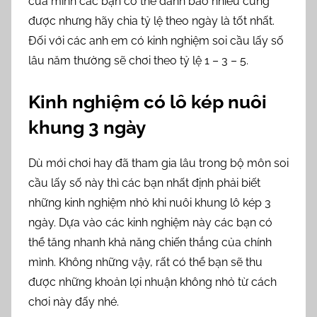
của mình các bạn có thể đánh bao nhiêu cũng
được nhưng hãy chia tỷ lệ theo ngày là tốt nhất.
Đối với các anh em có kinh nghiệm soi cầu lấy số
lâu năm thường sẽ chơi theo tỷ lệ 1 – 3 – 5.
Kinh nghiệm có lô kép nuôi
khung 3 ngày
Dù mới chơi hay đã tham gia lâu trong bộ môn soi
cầu lấy số này thì các bạn nhất định phải biết
những kinh nghiệm nhỏ khi nuôi khung lô kép 3
ngày. Dựa vào các kinh nghiệm này các bạn có
thể tăng nhanh khả năng chiến thắng của chính
mình. Không những vậy, rất có thể bạn sẽ thu
được những khoản lợi nhuận không nhỏ từ cách
chơi này đấy nhé.