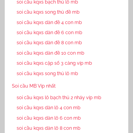
soi cầu kqxs bạch thủ lô mb
soi cầu kqxs song thủ đề mb
soi cầu kqxs dàn đề 4 con mb
soi cầu kqxs dàn đề 6 con mb
soi cầu kqxs dàn đề 8 con mb
soi cầu kqxs dàn đề 10 con mb
soi cầu kqxs cặp số 3 càng víp mb
soi cầu kqxs song thủ lô mb
Soi cầu MB Víp nhất
soi cầu kqxs lô bạch thủ 2 nháy víp mb
soi cầu kqxs dàn lô 4 con mb
soi cầu kqxs dàn lô 6 con mb
soi cầu kqxs dàn lô 8 con mb