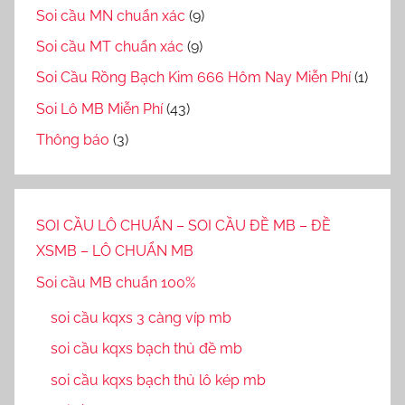
Soi cầu MN chuẩn xác
(9)
Soi cầu MT chuẩn xác
(9)
Soi Cầu Rồng Bạch Kim 666 Hôm Nay Miễn Phí
(1)
Soi Lô MB Miễn Phí
(43)
Thông báo
(3)
SOI CẦU LÔ CHUẨN – SOI CẦU ĐỀ MB – ĐỀ
XSMB – LÔ CHUẨN MB
Soi cầu MB chuẩn 100%
soi cầu kqxs 3 càng víp mb
soi cầu kqxs bạch thủ đề mb
soi cầu kqxs bạch thủ lô kép mb