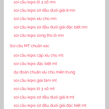
soi cầu kqxs lô 3 số mn
soi cầu kqxs sớ đầu đuôi giải 8 mn
soi cầu kqxs xíu chủ mn
soi cầu kqxs sớ đầu đuôi giải đặc biệt mn
soi cầu kqxs song thủ lô mn
Soi cầu MT chuẩn xác
soi cầu kqxs cặp xíu chủ mt
soi cầu kqxs đặc biệt mt
dự đoán chuẩn xíu chủ miền trung
soi cầu kqxs giải tám mt
soi cầu kqxs lô 3 số mt
soi cầu kqxs sớ đầu đuôi giải 8 mt
soi cầu kqxs sớ đầu đuôi giải đặc biệt mt