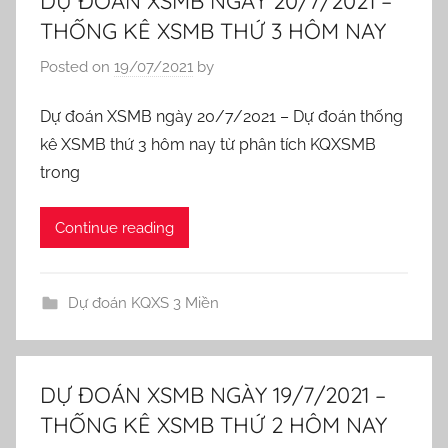
DỰ ĐOÁN XSMB NGÀY 20/7/2021 –
THỐNG KÊ XSMB THỨ 3 HÔM NAY
Posted on
19/07/2021
by
Dự đoán XSMB ngày 20/7/2021 – Dự đoán thống
kê XSMB thứ 3 hôm nay từ phân tích KQXSMB
trong
Continue reading
Dự đoán KQXS 3 Miền
DỰ ĐOÁN XSMB NGÀY 19/7/2021 –
THỐNG KÊ XSMB THỨ 2 HÔM NAY