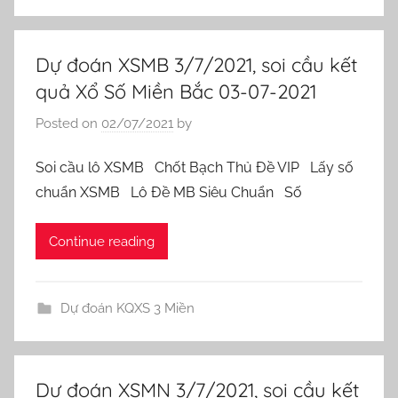
Dự đoán XSMB 3/7/2021, soi cầu kết
quả Xổ Số Miền Bắc 03-07-2021
Posted on
02/07/2021
by
Soi cầu lô XSMB Chốt Bạch Thủ Đề VIP Lấy số
chuẩn XSMB Lô Đề MB Siêu Chuẩn Số
Continue reading
Dự đoán KQXS 3 Miền
Dự đoán XSMN 3/7/2021, soi cầu kết