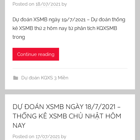
Posted on
18/07/2021
by
Dự đoán XSMB ngày 19/7/2021 – Dự đoán thống
kê XSMB thứ 2 hôm nay từ phân tích KQXSMB
trong
Continue reading
Dự đoán KQXS 3 Miền
DỰ ĐOÁN XSMB NGÀY 18/7/2021 –
THỐNG KÊ XSMB CHỦ NHẬT HÔM
NAY
Posted on
17/07/2021
by