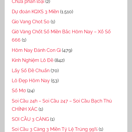
Chưa phân loại
(2)
Dự đoán KQXS 3 Miền
(1.510)
Gio Vang Chot So
(1)
Giờ Vàng Chốt Số Miền Bắc Hôm Nay – Xổ Số
666
(1)
Hôm Nay Đánh Con Gì
(479)
Kinh Nghiệm Lô Đề
(842)
Lấy Số Đề Chuẩn
(70)
Lô Đẹp Hôm Nay
(53)
Sổ Mơ
(24)
Soi Cầu 24h – Soi Cầu 247 – Soi Cầu Bạch Thủ
CHÍNH XÁC
(1)
SOI CẦU 3 CÀNG
(1)
Soi Cầu 3 Càng 3 Miền Tỷ Lệ Trúng 99%
(1)