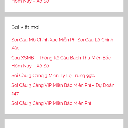
Hôm Nay – Xổ Số
Bài viết mới
Soi Cầu Mb Chính Xác Miễn Phí Soi Cầu Lô Chính
Xác
Cau XSMB – Thống Kê Cầu Bạch Thủ Miền Bắc
Hôm Nay – Xổ Số
Soi Cầu 3 Càng 3 Miền Tỷ Lệ Trúng 99%
Soi Cầu 3 Càng VIP Miền Bắc Miễn Phí – Dự Đoán
247
Soi Cầu 3 Càng VIP Miền Bắc Miễn Phí