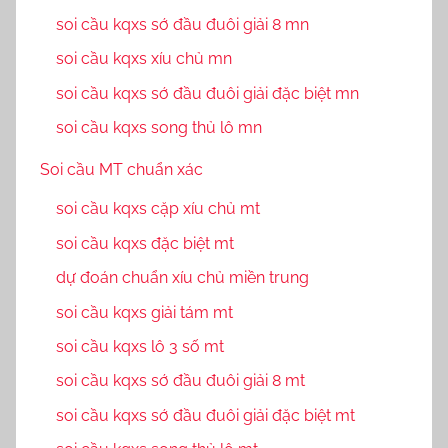
soi cầu kqxs sớ đầu đuôi giải 8 mn
soi cầu kqxs xíu chủ mn
soi cầu kqxs sớ đầu đuôi giải đặc biệt mn
soi cầu kqxs song thủ lô mn
Soi cầu MT chuẩn xác
soi cầu kqxs cặp xíu chủ mt
soi cầu kqxs đặc biệt mt
dự đoán chuẩn xíu chủ miền trung
soi cầu kqxs giải tám mt
soi cầu kqxs lô 3 số mt
soi cầu kqxs sớ đầu đuôi giải 8 mt
soi cầu kqxs sớ đầu đuôi giải đặc biệt mt