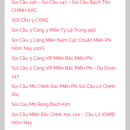
Soi Cầu 24h – Soi Cầu 247 – Soi Cầu Bạch Thủ
CHÍNH XÁC
SOI CẦU 3 CÀNG
Soi Cầu 3 Càng 3 Miền Tỷ Lệ Trúng 99%
Soi Cầu 3 Càng Miền Nam Cực Chuẩn Miễn Phí
Hôm Nay 100%
Soi Cầu 3 Càng VIP Miền Bắc Miễn Phí
Soi Cầu 3 Càng VIP Miền Bắc Miễn Phí – Dự Đoán
247
Soi Cầu Mb Chính Xác Miễn Phí Soi Cầu Lô Chính
Xác
Soi Cau Mb Rong Bach Kim
Soi Cầu Miền Bắc Chính Xác 100 – Cầu Lô XSMB
Hôm Nay