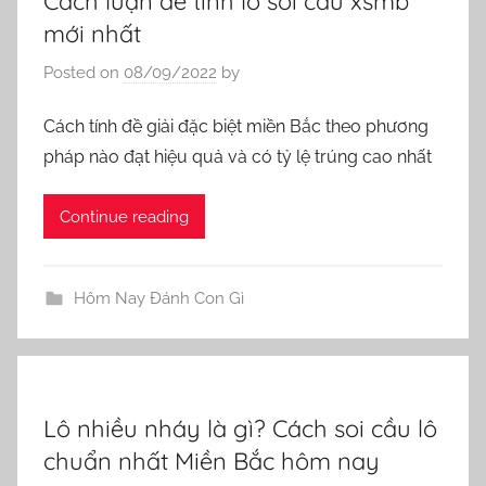
Cách luận đề tính lô soi cầu xsmb
mới nhất
Posted on
08/09/2022
by
Cách tính đề giải đặc biệt miền Bắc theo phương
pháp nào đạt hiệu quả và có tỷ lệ trúng cao nhất
Continue reading
Hôm Nay Đánh Con Gì
Lô nhiều nháy là gì? Cách soi cầu lô
chuẩn nhất Miền Bắc hôm nay