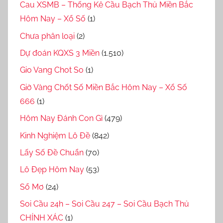
Cau XSMB – Thống Kê Cầu Bạch Thủ Miền Bắc
Hôm Nay – Xổ Số
(1)
Chưa phân loại
(2)
Dự đoán KQXS 3 Miền
(1.510)
Gio Vang Chot So
(1)
Giờ Vàng Chốt Số Miền Bắc Hôm Nay – Xổ Số
666
(1)
Hôm Nay Đánh Con Gì
(479)
Kinh Nghiệm Lô Đề
(842)
Lấy Số Đề Chuẩn
(70)
Lô Đẹp Hôm Nay
(53)
Sổ Mơ
(24)
Soi Cầu 24h – Soi Cầu 247 – Soi Cầu Bạch Thủ
CHÍNH XÁC
(1)