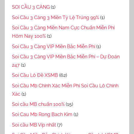
SOI CẦU 3 CÀNG
(1)
Soi Cầu 3 Càng 3 Miền Tỷ Lệ Trúng 99%
(1)
Soi Cầu 3 Càng Miền Nam Cực Chuẩn Miễn Phí
Hôm Nay 100%
(1)
Soi Cầu 3 Càng VIP Miền Bắc Miễn Phí
(1)
Soi Cầu 3 Càng VIP Miền Bắc Miễn Phí – Dự Đoán
247
(1)
Soi Cầu Lô Đề XSMB
(62)
Soi Cầu Mb Chính Xác Miễn Phí Soi Cầu Lô Chính
Xác
(1)
Soi cầu MB chuẩn 100%
(15)
Soi Cau Mb Rong Bach Kim
(1)
Soi cầu MB Víp nhất
(7)