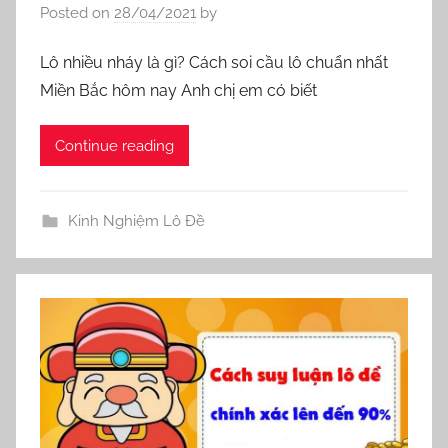
Posted on
28/04/2021
by
Lô nhiều nháy là gì? Cách soi cầu lô chuẩn nhất
Miền Bắc hôm nay Anh chị em có biết
Continue reading
Kinh Nghiệm Lô Đề