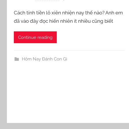
Cách tính tiền lô xiên nhiện nay thế nào? Anh em
đã vào đây đọc hiển nhiên ít nhiều cũng biết
Continue reading
Hôm Nay Đánh Con Gì