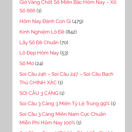
Giờ Vàng Chốt Số Miền Bắc Hôm Nay – Xổ
Số 666
(1)
Hôm Nay Đánh Con Gì
(479)
Kinh Nghiệm Lô Đề
(842)
Lấy Số Đề Chuẩn
(70)
Lô Đẹp Hôm Nay
(53)
Sổ Mơ
(24)
Soi Cầu 24h – Soi Cầu 247 – Soi Cầu Bạch
Thủ CHÍNH XÁC
(1)
SOI CẦU 3 CÀNG
(1)
Soi Cầu 3 Càng 3 Miền Tỷ Lệ Trúng 99%
(1)
Soi Cầu 3 Càng Miền Nam Cực Chuẩn
Miễn Phí Hôm Nay 100%
(1)