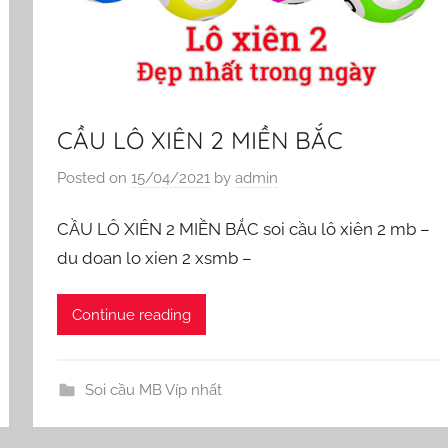
CẦU LÔ XIÊN 2 MIỀN BẮC
Posted on
15/04/2021
by
admin
CẦU LÔ XIÊN 2 MIỀN BẮC soi cầu lô xiên 2 mb –
du doan lo xien 2 xsmb –
Continue reading
Soi cầu MB Víp nhất