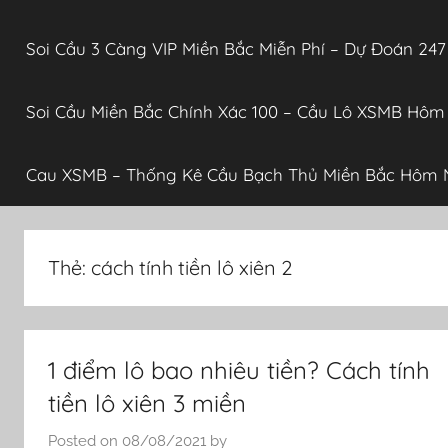
Soi Cầu 3 Càng VIP Miền Bắc Miễn Phí – Dự Đoán 247
Soi Cầu Miền Bắc Chính Xác 100 – Cầu Lô XSMB Hôm
Cau XSMB – Thống Kê Cầu Bạch Thủ Miền Bắc Hôm 
Thẻ:
cách tính tiền lô xiên 2
1 điểm lô bao nhiêu tiền? Cách tính
tiền lô xiên 3 miền
Posted on
08/08/2021
by