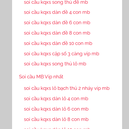
soi cầu kqxs song thủ đề mb
soi cầu kqxs dàn đề 4 con mb
soi cầu kqxs dàn đề 6 con mb
soi cầu kqxs dàn đề 8 con mb
soi cầu kqxs dàn đề 10 con mb
soi cầu kqxs cặp số 3 càng víp mb
soi cầu kqxs song thủ lô mb
Soi cầu MB Víp nhất
soi cầu kqxs lô bạch thủ 2 nháy víp mb
soi cầu kqxs dàn lô 4 con mb
soi cầu kqxs dàn lô 6 con mb
soi cầu kqxs dàn lô 8 con mb