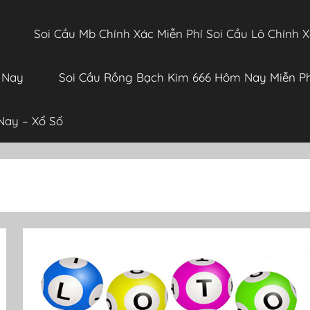
Soi Cầu Mb Chính Xác Miễn Phí Soi Cầu Lô Chính 
 Nay
Soi Cầu Rồng Bạch Kim 666 Hôm Nay Miễn Ph
Nay – Xổ Số