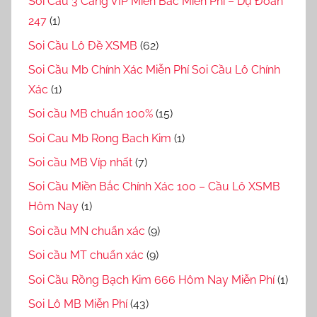
Soi Cầu 3 Càng VIP Miền Bắc Miễn Phí – Dự Đoán
247
(1)
Soi Cầu Lô Đề XSMB
(62)
Soi Cầu Mb Chính Xác Miễn Phí Soi Cầu Lô Chính
Xác
(1)
Soi cầu MB chuẩn 100%
(15)
Soi Cau Mb Rong Bach Kim
(1)
Soi cầu MB Víp nhất
(7)
Soi Cầu Miền Bắc Chính Xác 100 – Cầu Lô XSMB
Hôm Nay
(1)
Soi cầu MN chuẩn xác
(9)
Soi cầu MT chuẩn xác
(9)
Soi Cầu Rồng Bạch Kim 666 Hôm Nay Miễn Phí
(1)
Soi Lô MB Miễn Phí
(43)