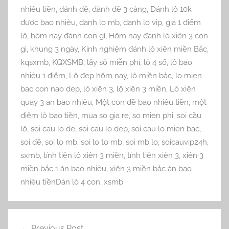
nhiêu tiền
,
đánh đề
,
đánh đề 3 càng
,
Đánh lô 10k
được bao nhiêu
,
danh lo mb
,
danh lo vip
,
giá 1 điểm
lô
,
hôm nay đánh con gì
,
Hôm nay đánh lô xiên 3 con
gì
,
khung 3 ngày
,
Kinh nghiệm đánh lô xiên miền Bắc
,
kqsxmb
,
KQXSMB
,
lấy số miễn phí
,
lô 4 số
,
lô bao
nhiêu 1 điểm
,
Lô đẹp hôm nay
,
lô miền bắc
,
lo mien
bac con nao dep
,
lô xiên 3
,
lô xiên 3 miền
,
Lô xiên
quay 3 an bao nhiêu
,
Một con đề bao nhiêu tiền
,
một
điểm lô bao tiền
,
mua so gia re
,
so mien phi
,
soi cầu
lô
,
soi cau lo de
,
soi cau lo dep
,
soi cau lo mien bac
,
soi đề
,
soi lo mb
,
soi lo to mb
,
soi mb lo
,
soicauvip24h
,
sxmb
,
tính tiền lô xiên 3 miền
,
tính tiền xiên 3
,
xiên 3
miền bắc 1 ăn bao nhiêu
,
xiên 3 miền bắc ăn bao
nhiêu tiềnDàn lô 4 con
,
xsmb
Điều
Previous Post