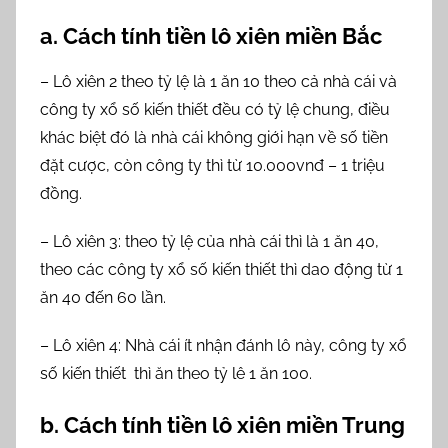
a. Cách tính tiền lô xiên miền Bắc
– Lô xiên 2 theo tỷ lệ là 1 ăn 10 theo cả nhà cái và
công ty xổ số kiến thiết đều có tỷ lệ chung, điều
khác biệt đó là nhà cái không giới hạn về số tiền
đặt cược, còn công ty thì từ 10.000vnđ – 1 triệu
đồng.
– Lô xiên 3: theo tỷ lệ của nhà cái thì là 1 ăn 40,
theo các công ty xổ số kiến thiết thì dao động từ 1
ăn 40 đến 60 lần.
– Lô xiên 4: Nhà cái ít nhận đánh lô này, công ty xổ
số kiến thiết thì ăn theo tỷ lê 1 ăn 100.
b. Cách tính tiền lô xiên miền Trung