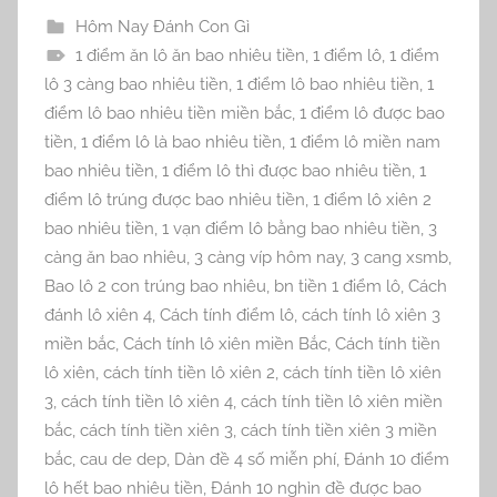
Hôm Nay Đánh Con Gì
1 điểm ăn lô ăn bao nhiêu tiền
,
1 điểm lô
,
1 điểm
lô 3 càng bao nhiêu tiền
,
1 điểm lô bao nhiêu tiền
,
1
điểm lô bao nhiêu tiền miền bắc
,
1 điểm lô được bao
tiền
,
1 điểm lô là bao nhiêu tiền
,
1 điểm lô miền nam
bao nhiêu tiền
,
1 điểm lô thì được bao nhiêu tiền
,
1
điểm lô trúng được bao nhiêu tiền
,
1 điểm lô xiên 2
bao nhiêu tiền
,
1 vạn điểm lô bằng bao nhiêu tiền
,
3
càng ăn bao nhiêu
,
3 càng víp hôm nay
,
3 cang xsmb
,
Bao lô 2 con trúng bao nhiêu
,
bn tiền 1 điểm lô
,
Cách
đánh lô xiên 4
,
Cách tính điểm lô
,
cách tính lô xiên 3
miền bắc
,
Cách tính lô xiên miền Bắc
,
Cách tính tiền
lô xiên
,
cách tính tiền lô xiên 2
,
cách tính tiền lô xiên
3
,
cách tính tiền lô xiên 4
,
cách tính tiền lô xiên miền
bắc
,
cách tính tiền xiên 3
,
cách tính tiền xiên 3 miền
bắc
,
cau de dep
,
Dàn đề 4 số miễn phí
,
Đánh 10 điểm
lô hết bao nhiêu tiền
,
Đánh 10 nghìn đề được bao