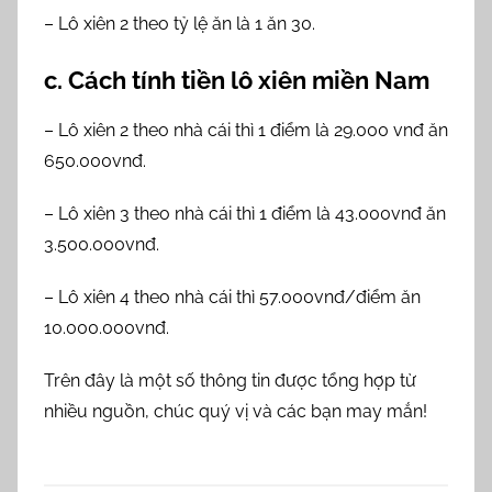
– Lô xiên 2 theo tỷ lệ ăn là 1 ăn 30.
c. Cách tính tiền lô xiên miền Nam
– Lô xiên 2 theo nhà cái thì 1 điểm là 29.000 vnđ ăn
650.000vnđ.
– Lô xiên 3 theo nhà cái thì 1 điểm là 43.000vnđ ăn
3.500.000vnđ.
– Lô xiên 4 theo nhà cái thì 57.000vnđ/điểm ăn
10.000.000vnđ.
Trên đây là một số thông tin được tổng hợp từ
nhiều nguồn, chúc quý vị và các bạn may mắn!