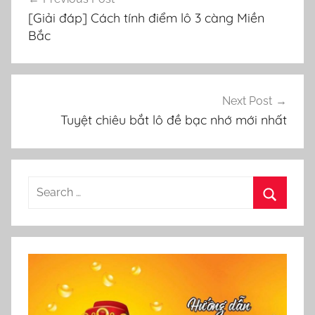
hướng
[Giải đáp] Cách tính điểm lô 3 càng Miền
bài
Bắc
viết
Next Post
Tuyệt chiêu bắt lô đề bạc nhớ mới nhất