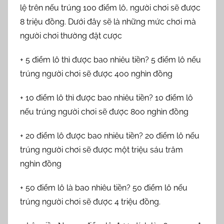
lệ trên nếu trúng 100 điểm lô, người chơi sẽ được
8 triệu đồng. Dưới đây sẽ là những mức chơi mà
người chơi thường đặt cược
+ 5 điểm lô thì được bao nhiêu tiền? 5 điểm lô nếu
trúng người chơi sẽ được 400 nghìn đồng
+ 10 điểm lô thì được bao nhiêu tiền? 10 điểm lô
nếu trúng người chơi sẽ được 800 nghìn đồng
+ 20 điểm lô được bao nhiêu tiền? 20 điểm lô nếu
trúng người chơi sẽ được một triệu sáu trăm
nghìn đồng
+ 50 điểm lô là bao nhiêu tiền? 50 điểm lô nếu
trúng người chơi sẽ được 4 triệu đồng.