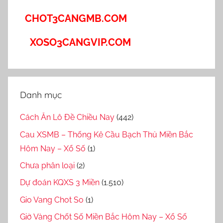
CHOT3CANGMB.COM
XOSO3CANGVIP.COM
Danh mục
Cách Ăn Lô Đề Chiều Nay
(442)
Cau XSMB – Thống Kê Cầu Bạch Thủ Miền Bắc
Hôm Nay – Xổ Số
(1)
Chưa phân loại
(2)
Dự đoán KQXS 3 Miền
(1.510)
Gio Vang Chot So
(1)
Giờ Vàng Chốt Số Miền Bắc Hôm Nay – Xổ Số