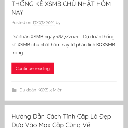
THỐNG KÊ XSMB CHỦ NHẬT HÔM
NAY
Posted on
17/07/2021
by
Dự đoán XSMB ngày 18/7/2021 – Dự đoán thống
kê XSMB chủ nhật hôm nay từ phân tích KQXSMB
trong
Continue reading
Dự đoán KQXS 3 Miền
Hướng Dẫn Cách Tính Cặp Lô Đẹp
Dựa Vào Max Cặp Cùng Về