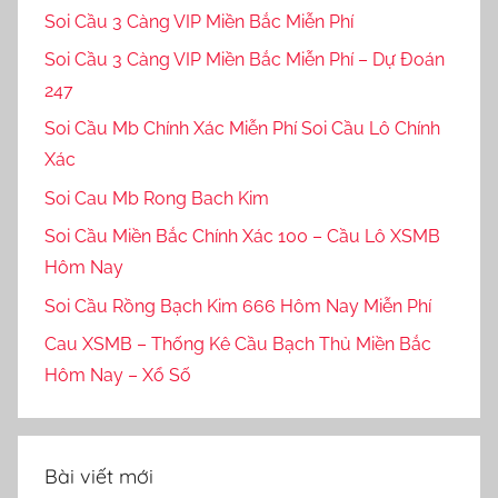
Soi Cầu 3 Càng VIP Miền Bắc Miễn Phí
Soi Cầu 3 Càng VIP Miền Bắc Miễn Phí – Dự Đoán
247
Soi Cầu Mb Chính Xác Miễn Phí Soi Cầu Lô Chính
Xác
Soi Cau Mb Rong Bach Kim
Soi Cầu Miền Bắc Chính Xác 100 – Cầu Lô XSMB
Hôm Nay
Soi Cầu Rồng Bạch Kim 666 Hôm Nay Miễn Phí
Cau XSMB – Thống Kê Cầu Bạch Thủ Miền Bắc
Hôm Nay – Xổ Số
Bài viết mới