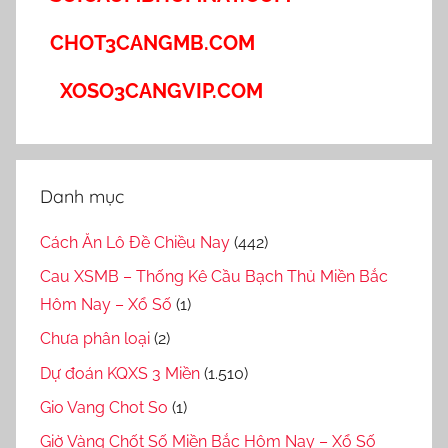
CHOT3CANGMB.COM
XOSO3CANGVIP.COM
Danh mục
Cách Ăn Lô Đề Chiều Nay
(442)
Cau XSMB – Thống Kê Cầu Bạch Thủ Miền Bắc
Hôm Nay – Xổ Số
(1)
Chưa phân loại
(2)
Dự đoán KQXS 3 Miền
(1.510)
Gio Vang Chot So
(1)
Giờ Vàng Chốt Số Miền Bắc Hôm Nay – Xổ Số