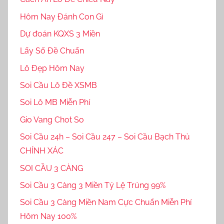
Hôm Nay Đánh Con Gì
Dự đoán KQXS 3 Miền
Lấy Số Đề Chuẩn
Lô Đẹp Hôm Nay
Soi Cầu Lô Đề XSMB
Soi Lô MB Miễn Phí
Gio Vang Chot So
Soi Cầu 24h – Soi Cầu 247 – Soi Cầu Bạch Thủ
CHÍNH XÁC
SOI CẦU 3 CÀNG
Soi Cầu 3 Càng 3 Miền Tỷ Lệ Trúng 99%
Soi Cầu 3 Càng Miền Nam Cực Chuẩn Miễn Phí
Hôm Nay 100%