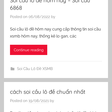
Soi cầu lô đề hôm nay – Soi cầu
6868
Posted on
06/08/2022
by
Soi cầu lô đề hôm nay cung cấp thông tin soi cầu
xsmb hôm nay, thống kê lo gan, các
Continue reading
Soi Cầu Lô Đề XSMB
cách soi cầu lô đề chuẩn nhất
Posted on
19/08/2021
by