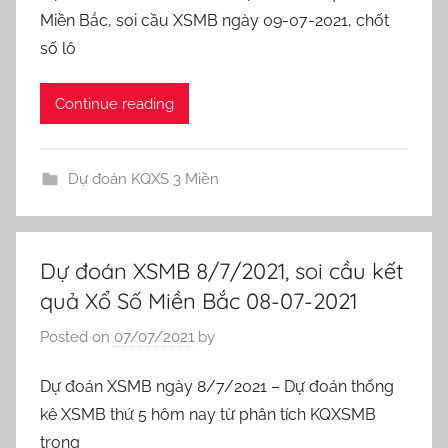
Miền Bắc, soi cầu XSMB ngày 09-07-2021, chốt
số lô
Continue reading
Dự đoán KQXS 3 Miền
Dự đoán XSMB 8/7/2021, soi cầu kết
quả Xổ Số Miền Bắc 08-07-2021
Posted on
07/07/2021
by
Dự đoán XSMB ngày 8/7/2021 – Dự đoán thống
kê XSMB thứ 5 hôm nay từ phân tích KQXSMB
trong