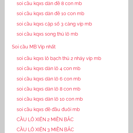
soi cầu kqxs dàn đề 8 con mb
soi cầu kqxs dàn đề 10 con mb
soi cầu kqxs cặp số 3 càng víp mb
soi cầu kqxs song thủ lô mb
Soi cầu MB Víp nhất
soi cầu kqxs lô bạch thủ 2 nháy víp mb
soi cầu kqxs dàn lô 4 con mb
soi cầu kqxs dàn lô 6 con mb
soi cầu kqxs dàn lô 8 con mb
soi cầu kqxs dàn lô 10 con mb
soi cầu kqxs đề đầu đuôi mb
CẦU LÔ XIÊN 2 MIỀN BẮC
CẦU LÔ XIÊN 3 MIỀN BẮC