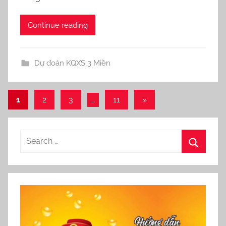
Continue reading
Dự đoán KQXS 3 Miền
Phân
Next
1
2
3
…
11
»
Posts
trang
bài
viết