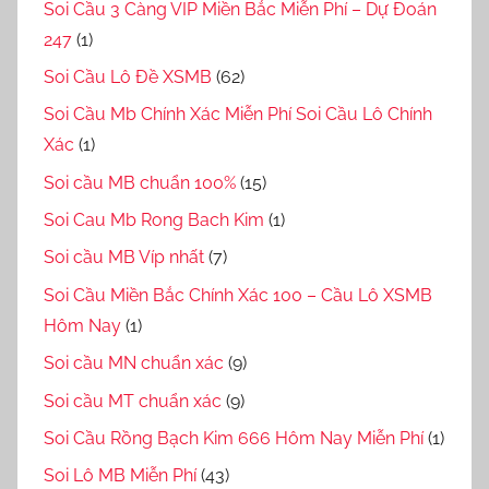
Soi Cầu 3 Càng VIP Miền Bắc Miễn Phí – Dự Đoán
247
(1)
Soi Cầu Lô Đề XSMB
(62)
Soi Cầu Mb Chính Xác Miễn Phí Soi Cầu Lô Chính
Xác
(1)
Soi cầu MB chuẩn 100%
(15)
Soi Cau Mb Rong Bach Kim
(1)
Soi cầu MB Víp nhất
(7)
Soi Cầu Miền Bắc Chính Xác 100 – Cầu Lô XSMB
Hôm Nay
(1)
Soi cầu MN chuẩn xác
(9)
Soi cầu MT chuẩn xác
(9)
Soi Cầu Rồng Bạch Kim 666 Hôm Nay Miễn Phí
(1)
Soi Lô MB Miễn Phí
(43)