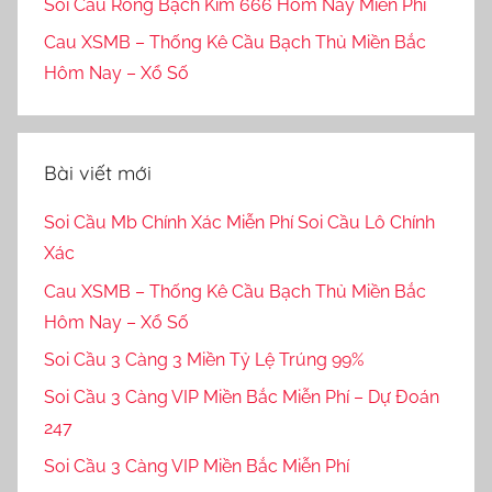
Soi Cầu Rồng Bạch Kim 666 Hôm Nay Miễn Phí
Cau XSMB – Thống Kê Cầu Bạch Thủ Miền Bắc
Hôm Nay – Xổ Số
Bài viết mới
Soi Cầu Mb Chính Xác Miễn Phí Soi Cầu Lô Chính
Xác
Cau XSMB – Thống Kê Cầu Bạch Thủ Miền Bắc
Hôm Nay – Xổ Số
Soi Cầu 3 Càng 3 Miền Tỷ Lệ Trúng 99%
Soi Cầu 3 Càng VIP Miền Bắc Miễn Phí – Dự Đoán
247
Soi Cầu 3 Càng VIP Miền Bắc Miễn Phí