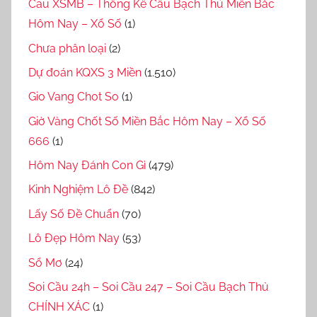
Cau XSMB – Thống Kê Cầu Bạch Thủ Miền Bắc
Hôm Nay – Xổ Số
(1)
Chưa phân loại
(2)
Dự đoán KQXS 3 Miền
(1.510)
Gio Vang Chot So
(1)
Giờ Vàng Chốt Số Miền Bắc Hôm Nay – Xổ Số
666
(1)
Hôm Nay Đánh Con Gì
(479)
Kinh Nghiệm Lô Đề
(842)
Lấy Số Đề Chuẩn
(70)
Lô Đẹp Hôm Nay
(53)
Sổ Mơ
(24)
Soi Cầu 24h – Soi Cầu 247 – Soi Cầu Bạch Thủ
CHÍNH XÁC
(1)