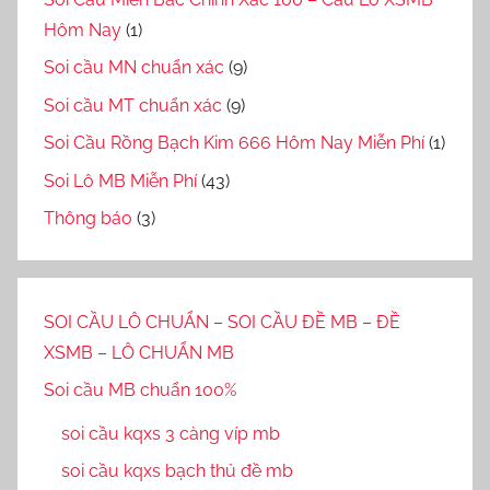
Hôm Nay
(1)
Soi cầu MN chuẩn xác
(9)
Soi cầu MT chuẩn xác
(9)
Soi Cầu Rồng Bạch Kim 666 Hôm Nay Miễn Phí
(1)
Soi Lô MB Miễn Phí
(43)
Thông báo
(3)
SOI CẦU LÔ CHUẨN – SOI CẦU ĐỀ MB – ĐỀ
XSMB – LÔ CHUẨN MB
Soi cầu MB chuẩn 100%
soi cầu kqxs 3 càng víp mb
soi cầu kqxs bạch thủ đề mb