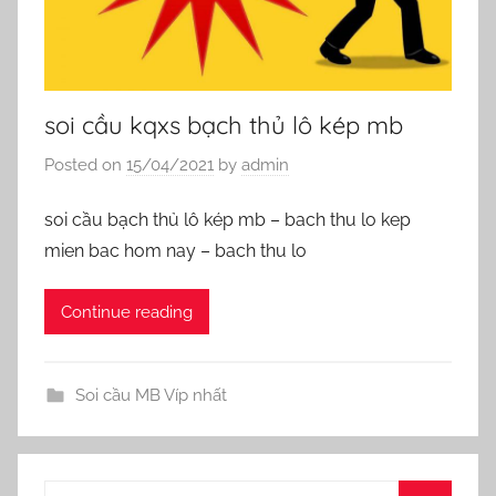
soi cầu kqxs bạch thủ lô kép mb
Posted on
15/04/2021
by
admin
soi cầu bạch thủ lô kép mb – bach thu lo kep
mien bac hom nay – bach thu lo
Continue reading
Soi cầu MB Víp nhất