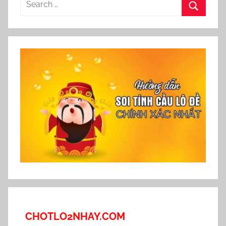
CHOTLO2NHAY.COM