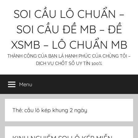
Skip
SOI CẦU LÔ CHUẨN –
to
content
SOI CẦU ĐỀ MB – ĐỀ
XSMB – LÔ CHUẨN MB
THÀNH CÔNG CỦA BẠN LÀ HẠNH PHÚC CỦA CHÚNG TÔI –
DỊCH VỤ CHỐT SỐ UY TÍN 100%
Menu
Thẻ:
cầu lô kép khung 2 ngày