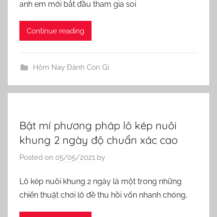
anh em mới bắt đầu tham gia soi
Continue reading
Hôm Nay Đánh Con Gì
Bật mí phương pháp lô kép nuôi
khung 2 ngày độ chuẩn xác cao
Posted on
05/05/2021
by
Lô kép nuôi khung 2 ngày là một trong những
chiến thuật chơi lô đề thu hồi vốn nhanh chóng,