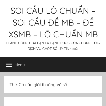
Skip
SOI CẦU LÔ CHUẨN –
to
content
SOI CẦU ĐỀ MB – ĐỀ
XSMB – LÔ CHUẨN MB
THÀNH CÔNG CỦA BẠN LÀ HẠNH PHÚC CỦA CHÚNG TÔI –
DỊCH VỤ CHỐT SỐ UY TÍN 100%
Menu
Thẻ:
Có cấu giải thưởng vé số