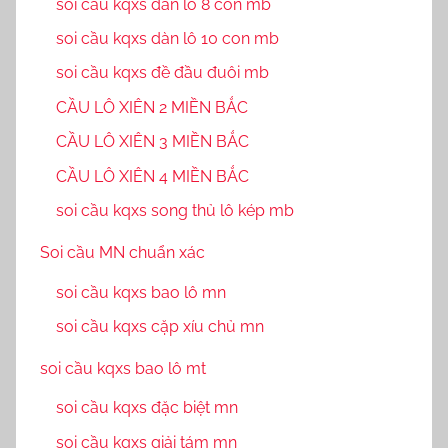
soi cầu kqxs dàn lô 8 con mb
soi cầu kqxs dàn lô 10 con mb
soi cầu kqxs đề đầu đuôi mb
CẦU LÔ XIÊN 2 MIỀN BẮC
CẦU LÔ XIÊN 3 MIỀN BẮC
CẦU LÔ XIÊN 4 MIỀN BẮC
soi cầu kqxs song thủ lô kép mb
Soi cầu MN chuẩn xác
soi cầu kqxs bao lô mn
soi cầu kqxs cặp xíu chủ mn
soi cầu kqxs bao lô mt
soi cầu kqxs đặc biệt mn
soi cầu kqxs giải tám mn