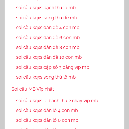
soi cầu kqxs bạch thủ lô mb
soi cầu kqxs song thủ đề mb
soi cầu kqxs dàn đề 4 con mb
soi cầu kqxs dàn đề 6 con mb
soi cầu kqxs dàn đề 8 con mb
soi cầu kqxs dàn đề 10 con mb
soi cầu kqxs cặp số 3 càng víp mb
soi cầu kqxs song thủ lô mb
Soi cầu MB Víp nhất
soi cầu kqxs lô bạch thủ 2 nháy víp mb
soi cầu kqxs dàn lô 4 con mb
soi cầu kqxs dàn lô 6 con mb