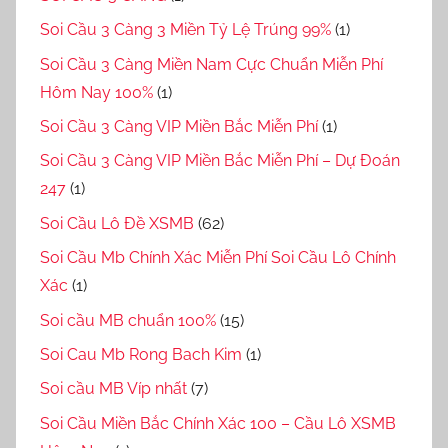
Soi Cầu 3 Càng 3 Miền Tỷ Lệ Trúng 99%
(1)
Soi Cầu 3 Càng Miền Nam Cực Chuẩn Miễn Phí
Hôm Nay 100%
(1)
Soi Cầu 3 Càng VIP Miền Bắc Miễn Phí
(1)
Soi Cầu 3 Càng VIP Miền Bắc Miễn Phí – Dự Đoán
247
(1)
Soi Cầu Lô Đề XSMB
(62)
Soi Cầu Mb Chính Xác Miễn Phí Soi Cầu Lô Chính
Xác
(1)
Soi cầu MB chuẩn 100%
(15)
Soi Cau Mb Rong Bach Kim
(1)
Soi cầu MB Víp nhất
(7)
Soi Cầu Miền Bắc Chính Xác 100 – Cầu Lô XSMB