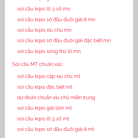
soi cầu kqxs lô 3 số mn
soi cầu kqxs sớ đầu đuôi giải 8 mn
soi cầu kqxs xíu chủ mn
soi cầu kqxs sớ đầu đuôi giải đặc biệt mn
soi cầu kqxs song thủ lô mn
Soi cầu MT chuẩn xác
soi cầu kqxs cặp xíu chủ mt
soi cầu kqxs đặc biệt mt
dự đoán chuẩn xíu chủ miền trung
soi cầu kqxs giải tám mt
soi cầu kqxs lô 3 số mt
soi cầu kqxs sớ đầu đuôi giải 8 mt