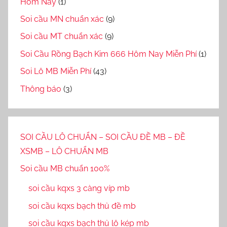
Hôm Nay
(1)
Soi cầu MN chuẩn xác
(9)
Soi cầu MT chuẩn xác
(9)
Soi Cầu Rồng Bạch Kim 666 Hôm Nay Miễn Phí
(1)
Soi Lô MB Miễn Phí
(43)
Thông báo
(3)
SOI CẦU LÔ CHUẨN – SOI CẦU ĐỀ MB – ĐỀ
XSMB – LÔ CHUẨN MB
Soi cầu MB chuẩn 100%
soi cầu kqxs 3 càng víp mb
soi cầu kqxs bạch thủ đề mb
soi cầu kqxs bạch thủ lô kép mb