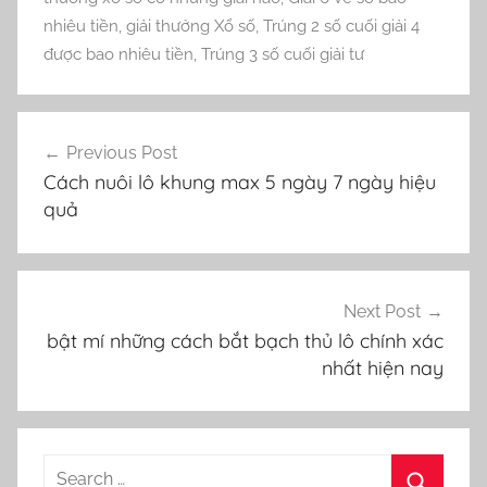
nhiêu tiền
,
giải thưởng Xổ số
,
Trúng 2 số cuối giải 4
được bao nhiêu tiền
,
Trúng 3 số cuối giải tư
Điều
Previous Post
hướng
Cách nuôi lô khung max 5 ngày 7 ngày hiệu
bài
quả
viết
Next Post
bật mí những cách bắt bạch thủ lô chính xác
nhất hiện nay