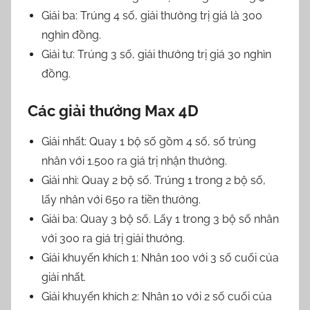
Giải ba: Trúng 4 số, giải thưởng trị giá là 300
nghìn đồng.
Giải tư: Trúng 3 số, giải thưởng trị giá 30 nghìn
đồng.
Các giải thưởng Max 4D
Giải nhất: Quay 1 bộ số gồm 4 số, số trúng
nhân với 1.500 ra giá trị nhận thưởng.
Giải nhì: Quay 2 bộ số. Trúng 1 trong 2 bộ số,
lấy nhân với 650 ra tiền thưởng.
Giải ba: Quay 3 bộ số. Lấy 1 trong 3 bộ số nhân
với 300 ra giá trị giải thưởng.
Giải khuyến khích 1: Nhân 100 với 3 số cuối của
giải nhất.
Giải khuyến khích 2: Nhân 10 với 2 số cuối của