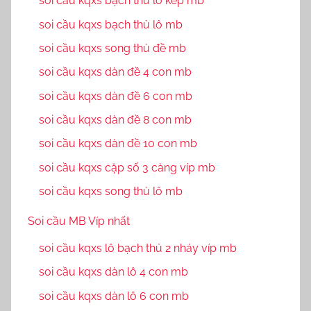
soi cầu kqxs bạch thủ lô kép mb
soi cầu kqxs bạch thủ lô mb
soi cầu kqxs song thủ đề mb
soi cầu kqxs dàn đề 4 con mb
soi cầu kqxs dàn đề 6 con mb
soi cầu kqxs dàn đề 8 con mb
soi cầu kqxs dàn đề 10 con mb
soi cầu kqxs cặp số 3 càng víp mb
soi cầu kqxs song thủ lô mb
Soi cầu MB Víp nhất
soi cầu kqxs lô bạch thủ 2 nháy víp mb
soi cầu kqxs dàn lô 4 con mb
soi cầu kqxs dàn lô 6 con mb