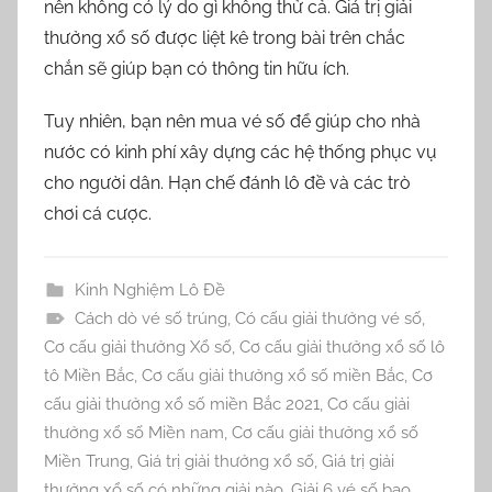
nên không có lý do gì không thử cả. Giá trị giải
thưởng xổ số được liệt kê trong bài trên chắc
chắn sẽ giúp bạn có thông tin hữu ích.
Tuy nhiên, bạn nên mua vé số để giúp cho nhà
nước có kinh phí xây dựng các hệ thống phục vụ
cho người dân. Hạn chế đánh lô đề và các trò
chơi cá cược.
Kinh Nghiệm Lô Đề
Cách dò vé số trúng
,
Có cấu giải thưởng vé số
,
Cơ cấu giải thưởng Xổ số
,
Cơ cấu giải thưởng xổ số lô
tô Miền Bắc
,
Cơ cấu giải thưởng xổ số miền Bắc
,
Cơ
cấu giải thưởng xổ số miền Bắc 2021
,
Cơ cấu giải
thưởng xổ số Miền nam
,
Cơ cấu giải thưởng xổ số
Miền Trung
,
Giá trị giải thưởng xổ số
,
Giá trị giải
thưởng xổ số có những giải nào
,
Giải 6 vé số bao