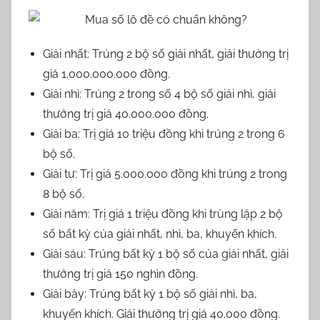
Giải nhất: Trúng 2 bộ số giải nhất, giải thưởng trị
giá 1.000.000.000 đồng.
Giải nhì: Trúng 2 trong số 4 bộ số giải nhì, giải
thưởng trị giá 40.000.000 đồng.
Giải ba: Trị giá 10 triệu đồng khi trúng 2 trong 6
bộ số.
Giải tư: Trị giá 5.000.000 đồng khi trúng 2 trong
8 bộ số.
Giải năm: Trị giá 1 triệu đồng khi trùng lặp 2 bộ
số bất kỳ của giải nhất, nhì, ba, khuyến khích.
Giải sáu: Trúng bất kỳ 1 bộ số của giải nhất, giải
thưởng trị giá 150 nghìn đồng.
Giải bảy: Trúng bất kỳ 1 bộ số giải nhì, ba,
khuyến khích. Giải thưởng trị giá 40.000 đồng.