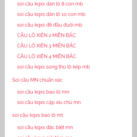
soi cầu kqxs dàn lô 8 con mb
soi cầu kqxs dàn lô 10 con mb
soi cầu kqxs đề đầu đuôi mb
CẦU LÔ XIÊN 2 MIỀN BẮC
CẦU LÔ XIÊN 3 MIỀN BẮC
CẦU LÔ XIÊN 4 MIỀN BẮC
soi cầu kqxs song thủ lô kép mb
Soi cầu MN chuẩn xác
soi cầu kqxs bao lô mn
soi cầu kqxs cặp xíu chủ mn
soi cầu kqxs bao lô mt
soi cầu kqxs đặc biệt mn