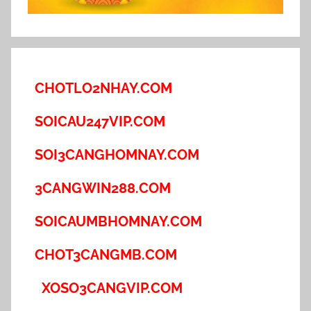
CHOTLO2NHAY.COM
SOICAU247VIP.COM
SOI3CANGHOMNAY.COM
3CANGWIN288.COM
SOICAUMBHOMNAY.COM
CHOT3CANGMB.COM
XOSO3CANGVIP.COM