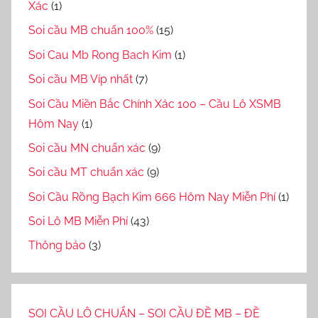
Xác
(1)
Soi cầu MB chuẩn 100%
(15)
Soi Cau Mb Rong Bach Kim
(1)
Soi cầu MB Víp nhất
(7)
Soi Cầu Miền Bắc Chính Xác 100 – Cầu Lô XSMB
Hôm Nay
(1)
Soi cầu MN chuẩn xác
(9)
Soi cầu MT chuẩn xác
(9)
Soi Cầu Rồng Bạch Kim 666 Hôm Nay Miễn Phí
(1)
Soi Lô MB Miễn Phí
(43)
Thông báo
(3)
SOI CẦU LÔ CHUẨN – SOI CẦU ĐỀ MB – ĐỀ