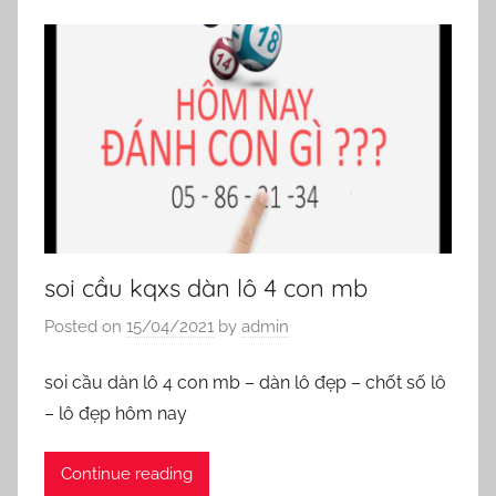
soi cầu kqxs dàn lô 4 con mb
Posted on
15/04/2021
by
admin
soi cầu dàn lô 4 con mb – dàn lô đẹp – chốt số lô
– lô đẹp hôm nay
Continue reading