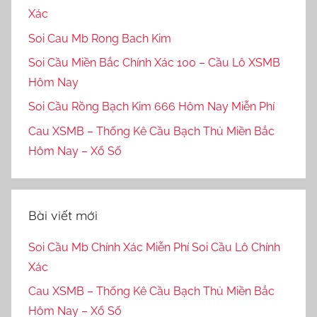
Xác
Soi Cau Mb Rong Bach Kim
Soi Cầu Miền Bắc Chính Xác 100 – Cầu Lô XSMB
Hôm Nay
Soi Cầu Rồng Bạch Kim 666 Hôm Nay Miễn Phí
Cau XSMB – Thống Kê Cầu Bạch Thủ Miền Bắc
Hôm Nay – Xổ Số
Bài viết mới
Soi Cầu Mb Chính Xác Miễn Phí Soi Cầu Lô Chính
Xác
Cau XSMB – Thống Kê Cầu Bạch Thủ Miền Bắc
Hôm Nay – Xổ Số