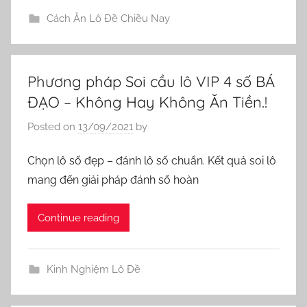
Cách Ăn Lô Đề Chiều Nay
Phương pháp Soi cầu lô VIP 4 số BÁ
ĐẠO – Không Hay Không Ăn Tiền.!
Posted on
13/09/2021
by
Chọn lô số đẹp – đánh lô số chuẩn. Kết quả soi lô
mang đến giải pháp đánh số hoàn
Continue reading
Kinh Nghiệm Lô Đề