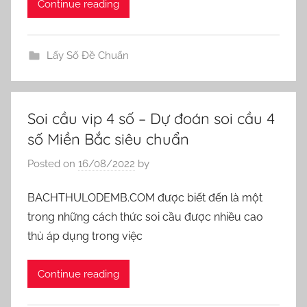
Continue reading
Lấy Số Đề Chuẩn
Soi cầu vip 4 số – Dự đoán soi cầu 4
số Miền Bắc siêu chuẩn
Posted on
16/08/2022
by
BACHTHULODEMB.COM được biết đến là một
trong những cách thức soi cầu được nhiều cao
thủ áp dụng trong việc
Continue reading