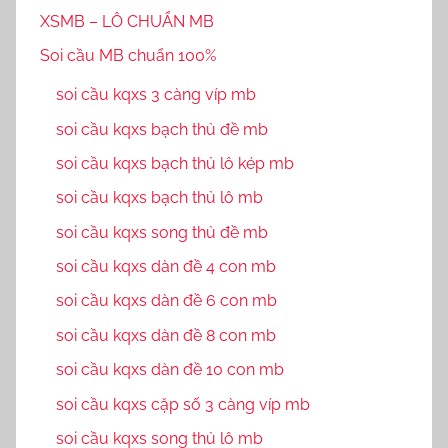
XSMB – LÔ CHUẨN MB
Soi cầu MB chuẩn 100%
soi cầu kqxs 3 càng víp mb
soi cầu kqxs bạch thủ đề mb
soi cầu kqxs bạch thủ lô kép mb
soi cầu kqxs bạch thủ lô mb
soi cầu kqxs song thủ đề mb
soi cầu kqxs dàn đề 4 con mb
soi cầu kqxs dàn đề 6 con mb
soi cầu kqxs dàn đề 8 con mb
soi cầu kqxs dàn đề 10 con mb
soi cầu kqxs cặp số 3 càng víp mb
soi cầu kqxs song thủ lô mb