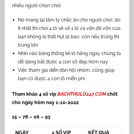
nhiều người chọn chơi
Nó mang lại tâm tý chắc ăn cho người chơi, do
ít nhất thì chơi 4 lô sẽ về 1 lô và vấn đề vốn của
bạn không bị thất hụt là bao, còn nếu trúng thì
trúng lớn
Nhìn vào bảng thống kê lô hằng ngày chúng ta
dễ dàng bắt được 4 con số đẹp hôm nay
Việc tham gia diễn đàn hội nhóm, cũng giúp
bạn có được 4 con lô miễn phí
Tham khảo 4 số vip
BACHTHULO247.COM
chốt
cho ngày hôm nay 1-10-2022
15 – 78 – 06 – 93
NGÀY
4 SỐ VIP
KẾT QUẢ