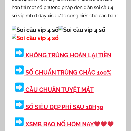
hơn thì một số phương pháp đơn giản soi cầu 4
số vip mb ở đây xin được cống hiến cho các bạn :
KHÔNG TRÚNG HOÀN LẠI TIỀN
SỐ CHUẨN TRÚNG CHẮC 100%
CẦU CHUẨN TUYỆT MẬT
SỐ SIÊU ĐẸP PHÍ SAU 18H30
XSMB BAO NỔ HÔM NAY