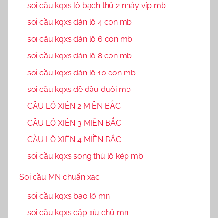
soi cầu kqxs lô bạch thủ 2 nháy víp mb
soi cầu kqxs dàn lô 4 con mb
soi cầu kqxs dàn lô 6 con mb
soi cầu kqxs dàn lô 8 con mb
soi cầu kqxs dàn lô 10 con mb
soi cầu kqxs đề đầu đuôi mb
CẦU LÔ XIÊN 2 MIỀN BẮC
CẦU LÔ XIÊN 3 MIỀN BẮC
CẦU LÔ XIÊN 4 MIỀN BẮC
soi cầu kqxs song thủ lô kép mb
Soi cầu MN chuẩn xác
soi cầu kqxs bao lô mn
soi cầu kqxs cặp xíu chủ mn