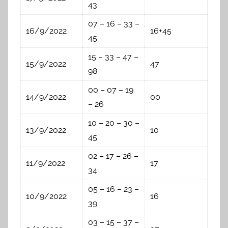
43
07 – 16 – 33 –
16/9/2022
16+45
45
15 – 33 – 47 –
15/9/2022
47
98
00 – 07 – 19
14/9/2022
00
– 26
10 – 20 – 30 –
13/9/2022
10
45
02 – 17 – 26 –
11/9/2022
17
34
05 – 16 – 23 –
10/9/2022
16
39
03 – 15 – 37 –