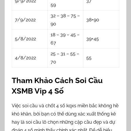
9/9/2022
37
59
32 – 38 – 75 –
7/9/2022
38+90
90
18 – 39 – 45 –
5/8/2022
39+45
67
25 – 31 – 55 –
4/8/2022
55
70
Tham Khảo Cách Soi Cầu
XSMB Vip 4 Số
Việc soi cầu và chốt 4 số kqxs miền bắc không hề
khó khăn, bởi bạn có thể dùng xác xuất thống kê
hay là soi cầu lô chọn những cặp cầu đẹp và dự
đoán 4 số mình thấy chính xác nhất. Để dễ hiểu