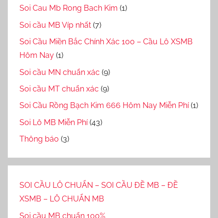
Soi Cau Mb Rong Bach Kim
(1)
Soi cầu MB Víp nhất
(7)
Soi Cầu Miền Bắc Chính Xác 100 – Cầu Lô XSMB
Hôm Nay
(1)
Soi cầu MN chuẩn xác
(9)
Soi cầu MT chuẩn xác
(9)
Soi Cầu Rồng Bạch Kim 666 Hôm Nay Miễn Phí
(1)
Soi Lô MB Miễn Phí
(43)
Thông báo
(3)
SOI CẦU LÔ CHUẨN – SOI CẦU ĐỀ MB – ĐỀ
XSMB – LÔ CHUẨN MB
Soi cầu MB chuẩn 100%