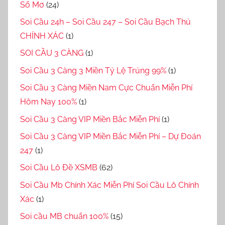
Sổ Mơ
(24)
Soi Cầu 24h – Soi Cầu 247 – Soi Cầu Bạch Thủ
CHÍNH XÁC
(1)
SOI CẦU 3 CÀNG
(1)
Soi Cầu 3 Càng 3 Miền Tỷ Lệ Trúng 99%
(1)
Soi Cầu 3 Càng Miền Nam Cực Chuẩn Miễn Phí
Hôm Nay 100%
(1)
Soi Cầu 3 Càng VIP Miền Bắc Miễn Phí
(1)
Soi Cầu 3 Càng VIP Miền Bắc Miễn Phí – Dự Đoán
247
(1)
Soi Cầu Lô Đề XSMB
(62)
Soi Cầu Mb Chính Xác Miễn Phí Soi Cầu Lô Chính
Xác
(1)
Soi cầu MB chuẩn 100%
(15)