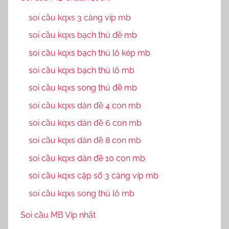
soi cầu kqxs 3 càng víp mb
soi cầu kqxs bạch thủ đề mb
soi cầu kqxs bạch thủ lô kép mb
soi cầu kqxs bạch thủ lô mb
soi cầu kqxs song thủ đề mb
soi cầu kqxs dàn đề 4 con mb
soi cầu kqxs dàn đề 6 con mb
soi cầu kqxs dàn đề 8 con mb
soi cầu kqxs dàn đề 10 con mb
soi cầu kqxs cặp số 3 càng víp mb
soi cầu kqxs song thủ lô mb
Soi cầu MB Víp nhất