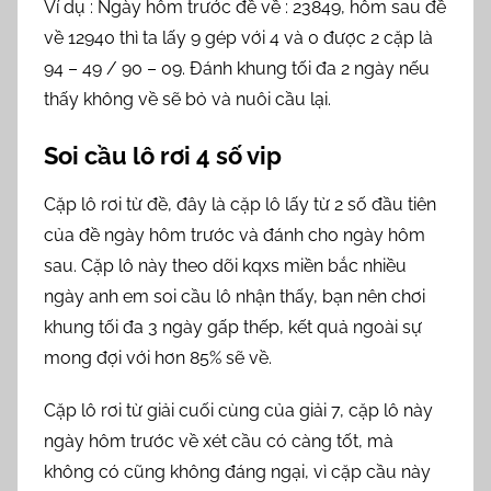
Ví dụ : Ngày hôm trước đề về : 23849, hôm sau đề
về 12940 thì ta lấy 9 gép với 4 và 0 được 2 cặp là
94 – 49 / 90 – 09. Đánh khung tối đa 2 ngày nếu
thấy không về sẽ bỏ và nuôi cầu lại.
Soi cầu lô rơi 4 số vip
Cặp lô rơi từ đề, đây là cặp lô lấy từ 2 số đầu tiên
của đề ngày hôm trước và đánh cho ngày hôm
sau. Cặp lô này theo dõi kqxs miền bắc nhiều
ngày anh em soi cầu lô nhận thấy, bạn nên chơi
khung tối đa 3 ngày gấp thếp, kết quả ngoài sự
mong đợi với hơn 85% sẽ về.
Cặp lô rơi từ giải cuối cùng của giải 7, cặp lô này
ngày hôm trước về xét cầu có càng tốt, mà
không có cũng không đáng ngại, vì cặp cầu này