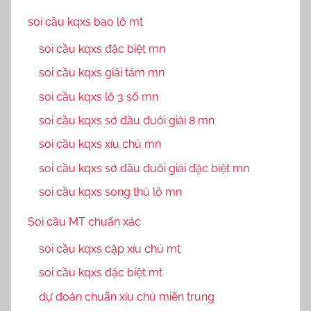
soi cầu kqxs bao lô mt
soi cầu kqxs đặc biệt mn
soi cầu kqxs giải tám mn
soi cầu kqxs lô 3 số mn
soi cầu kqxs sớ đầu đuôi giải 8 mn
soi cầu kqxs xíu chủ mn
soi cầu kqxs sớ đầu đuôi giải đặc biệt mn
soi cầu kqxs song thủ lô mn
Soi cầu MT chuẩn xác
soi cầu kqxs cặp xíu chủ mt
soi cầu kqxs đặc biệt mt
dự đoán chuẩn xíu chủ miền trung