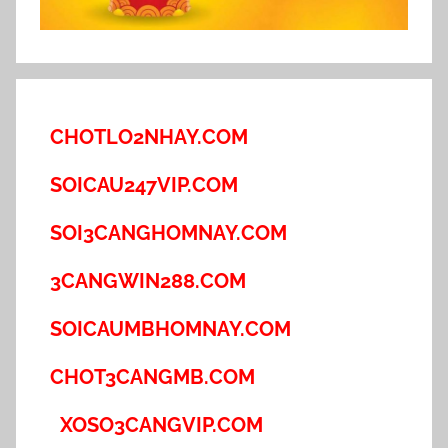
CHOTLO2NHAY.COM
SOICAU247VIP.COM
SOI3CANGHOMNAY.COM
3CANGWIN288.COM
SOICAUMBHOMNAY.COM
CHOT3CANGMB.COM
XOSO3CANGVIP.COM