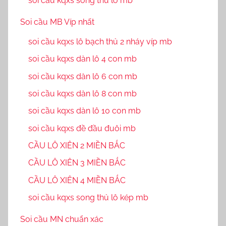
soi cầu kqxs song thủ lô mb
Soi cầu MB Víp nhất
soi cầu kqxs lô bạch thủ 2 nháy víp mb
soi cầu kqxs dàn lô 4 con mb
soi cầu kqxs dàn lô 6 con mb
soi cầu kqxs dàn lô 8 con mb
soi cầu kqxs dàn lô 10 con mb
soi cầu kqxs đề đầu đuôi mb
CẦU LÔ XIÊN 2 MIỀN BẮC
CẦU LÔ XIÊN 3 MIỀN BẮC
CẦU LÔ XIÊN 4 MIỀN BẮC
soi cầu kqxs song thủ lô kép mb
Soi cầu MN chuẩn xác