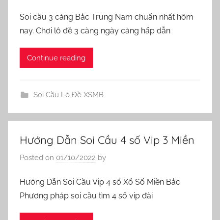
Soi cầu 3 càng Bắc Trung Nam chuẩn nhất hôm
nay. Chơi lô đề 3 càng ngày càng hấp dẫn
Continue reading
Soi Cầu Lô Đề XSMB
Hướng Dẫn Soi Cầu 4 số Vip 3 Miền
Posted on
01/10/2022
by
Hướng Dẫn Soi Cầu Vip 4 số Xổ Số Miền Bắc
Phương pháp soi cầu tìm 4 số vip đài