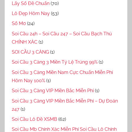
Lấy Số Đề Chuẩn
(70)
Lô Đẹp Hôm Nay
(53)
Sổ Mơ
(24)
Soi Cầu 24h – Soi Cầu 247 – Soi Cầu Bạch Thủ
CHÍNH XÁC
(1)
SOI CẦU 3 CÀNG
(1)
Soi Cầu 3 Càng 3 Miền Tỷ Lệ Trúng 99%
(1)
Soi Cầu 3 Càng Miền Nam Cực Chuẩn Miễn Phí
Hôm Nay 100%
(1)
Soi Cầu 3 Càng VIP Miền Bắc Miễn Phí
(1)
Soi Cầu 3 Càng VIP Miền Bắc Miễn Phí – Dự Đoán
247
(1)
Soi Cầu Lô Đề XSMB
(62)
Soi Cầu Mb Chính Xác Miễn Phí Soi Cầu Lô Chính