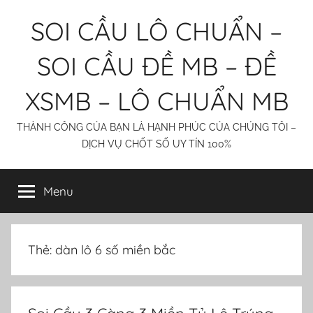
Skip
SOI CẦU LÔ CHUẨN –
to
content
SOI CẦU ĐỀ MB – ĐỀ
XSMB – LÔ CHUẨN MB
THÀNH CÔNG CỦA BẠN LÀ HẠNH PHÚC CỦA CHÚNG TÔI –
DỊCH VỤ CHỐT SỐ UY TÍN 100%
Menu
Thẻ:
dàn lô 6 số miền bắc