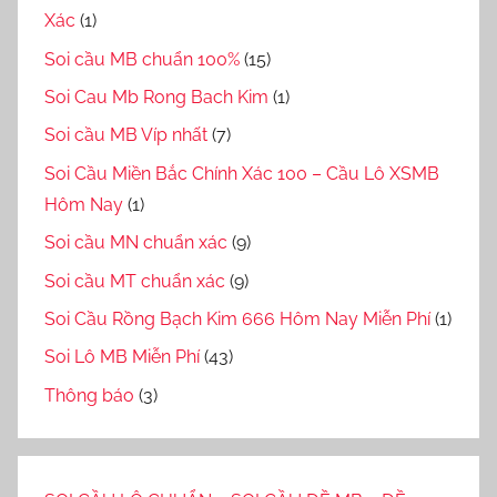
Xác
(1)
Soi cầu MB chuẩn 100%
(15)
Soi Cau Mb Rong Bach Kim
(1)
Soi cầu MB Víp nhất
(7)
Soi Cầu Miền Bắc Chính Xác 100 – Cầu Lô XSMB
Hôm Nay
(1)
Soi cầu MN chuẩn xác
(9)
Soi cầu MT chuẩn xác
(9)
Soi Cầu Rồng Bạch Kim 666 Hôm Nay Miễn Phí
(1)
Soi Lô MB Miễn Phí
(43)
Thông báo
(3)