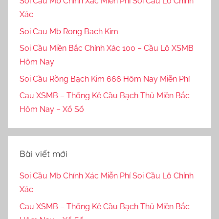
Soi Cầu Mb Chính Xác Miễn Phí Soi Cầu Lô Chính
Xác
Soi Cau Mb Rong Bach Kim
Soi Cầu Miền Bắc Chính Xác 100 – Cầu Lô XSMB
Hôm Nay
Soi Cầu Rồng Bạch Kim 666 Hôm Nay Miễn Phí
Cau XSMB – Thống Kê Cầu Bạch Thủ Miền Bắc
Hôm Nay – Xổ Số
Bài viết mới
Soi Cầu Mb Chính Xác Miễn Phí Soi Cầu Lô Chính
Xác
Cau XSMB – Thống Kê Cầu Bạch Thủ Miền Bắc