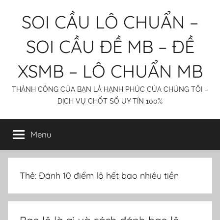
Skip
SOI CẦU LÔ CHUẨN –
to
content
SOI CẦU ĐỀ MB – ĐỀ
XSMB – LÔ CHUẨN MB
THÀNH CÔNG CỦA BẠN LÀ HẠNH PHÚC CỦA CHÚNG TÔI –
DỊCH VỤ CHỐT SỐ UY TÍN 100%
Menu
Thẻ:
Đánh 10 điểm lô hết bao nhiêu tiền