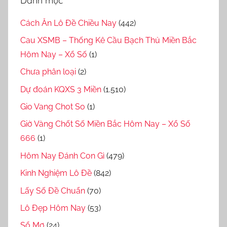
Danh mục
Cách Ăn Lô Đề Chiều Nay
(442)
Cau XSMB – Thống Kê Cầu Bạch Thủ Miền Bắc
Hôm Nay – Xổ Số
(1)
Chưa phân loại
(2)
Dự đoán KQXS 3 Miền
(1.510)
Gio Vang Chot So
(1)
Giờ Vàng Chốt Số Miền Bắc Hôm Nay – Xổ Số
666
(1)
Hôm Nay Đánh Con Gì
(479)
Kinh Nghiệm Lô Đề
(842)
Lấy Số Đề Chuẩn
(70)
Lô Đẹp Hôm Nay
(53)
Sổ Mơ
(24)