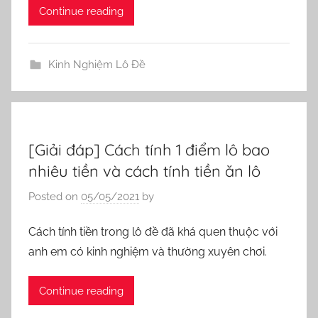
Continue reading
Kinh Nghiệm Lô Đề
[Giải đáp] Cách tính 1 điểm lô bao
nhiêu tiền và cách tính tiền ăn lô
Posted on
05/05/2021
by
Cách tính tiền trong lô đề đã khá quen thuộc với
anh em có kinh nghiệm và thường xuyên chơi.
Continue reading