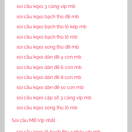
soi cầu kqxs 3 càng víp mb
soi cầu kqxs bạch thủ đề mb
soi cầu kqxs bạch thủ lô kép mb
soi cầu kqxs bạch thủ lô mb
soi cầu kqxs song thủ đề mb
soi cầu kqxs dàn đề 4 con mb
soi cầu kqxs dàn đề 6 con mb
soi cầu kqxs dàn đề 8 con mb
soi cầu kqxs dàn đề 10 con mb
soi cầu kqxs cặp số 3 càng víp mb
soi cầu kqxs song thủ lô mb
Soi cầu MB Víp nhất
soi cầu kqxs lô bạch thủ 2 nháy víp mb