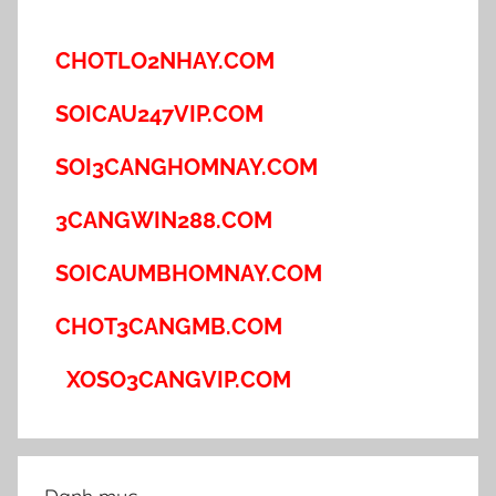
CHOTLO2NHAY.COM
SOICAU247VIP.COM
SOI3CANGHOMNAY.COM
3CANGWIN288.COM
SOICAUMBHOMNAY.COM
CHOT3CANGMB.COM
XOSO3CANGVIP.COM