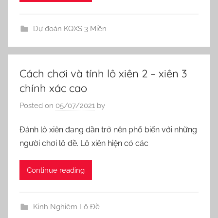
Dự đoán KQXS 3 Miền
Cách chơi và tính lô xiên 2 – xiên 3
chính xác cao
Posted on
05/07/2021
by
Đánh lô xiên đang dần trở nên phổ biến với những
người chơi lô đề. Lô xiên hiện có các
Continue reading
Kinh Nghiệm Lô Đề