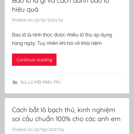
Bao lô là gì và cách đánh bao lô
hiệu quả
Posted on
13/12/2021
by
Bao lô là hình thức được nhiều lô thủ áp dụng
hàng ngày. Tuy nhiên khi hỏi về khái niệm
Continue reading
Soi Lô MB Miễn Phí
Cách bắt lô bạch thủ, kinh nghiệm
soi cầu chuẩn 100% cho các anh em
Posted on
13/09/2021
by