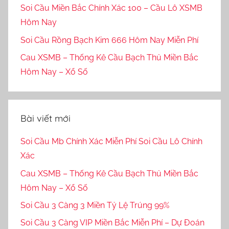
Soi Cầu Miền Bắc Chính Xác 100 – Cầu Lô XSMB
Hôm Nay
Soi Cầu Rồng Bạch Kim 666 Hôm Nay Miễn Phí
Cau XSMB – Thống Kê Cầu Bạch Thủ Miền Bắc
Hôm Nay – Xổ Số
Bài viết mới
Soi Cầu Mb Chính Xác Miễn Phí Soi Cầu Lô Chính
Xác
Cau XSMB – Thống Kê Cầu Bạch Thủ Miền Bắc
Hôm Nay – Xổ Số
Soi Cầu 3 Càng 3 Miền Tỷ Lệ Trúng 99%
Soi Cầu 3 Càng VIP Miền Bắc Miễn Phí – Dự Đoán