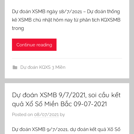
Dự đoán XSMB ngày 18/7/2021 – Dự đoán thống
kê XSMB chủ nhật hôm nay từ phân tích KQXSMB
trong
Continue reading
Dự đoán KQXS 3 Miền
Dự đoán XSMB 9/7/2021, soi cầu kết
quả Xổ Số Miền Bắc 09-07-2021
Posted on
08/07/2021
by
Dự đoán XSMB 9/7/2021, dự đoán kết quả Xổ Số