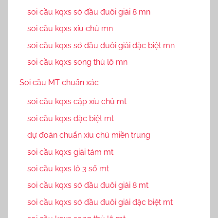
soi cầu kqxs sớ đầu đuôi giải 8 mn
soi cầu kqxs xíu chủ mn
soi cầu kqxs sớ đầu đuôi giải đặc biệt mn
soi cầu kqxs song thủ lô mn
Soi cầu MT chuẩn xác
soi cầu kqxs cặp xíu chủ mt
soi cầu kqxs đặc biệt mt
dự đoán chuẩn xíu chủ miền trung
soi cầu kqxs giải tám mt
soi cầu kqxs lô 3 số mt
soi cầu kqxs sớ đầu đuôi giải 8 mt
soi cầu kqxs sớ đầu đuôi giải đặc biệt mt