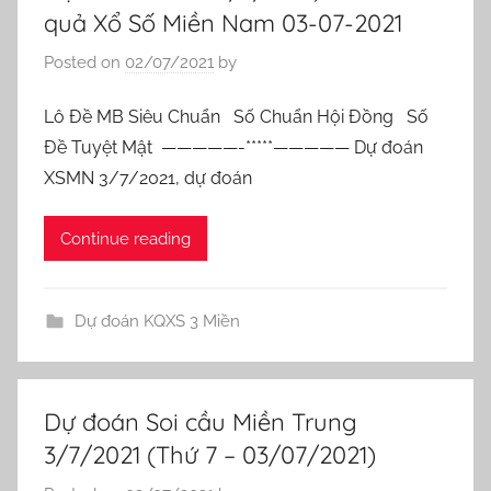
quả Xổ Số Miền Nam 03-07-2021
Posted on
02/07/2021
by
Lô Đề MB Siêu Chuẩn Số Chuẩn Hội Đồng Số
Đề Tuyệt Mật —————-*****————— Dự đoán
XSMN 3/7/2021, dự đoán
Continue reading
Dự đoán KQXS 3 Miền
Dự đoán Soi cầu Miền Trung
3/7/2021 (Thứ 7 – 03/07/2021)