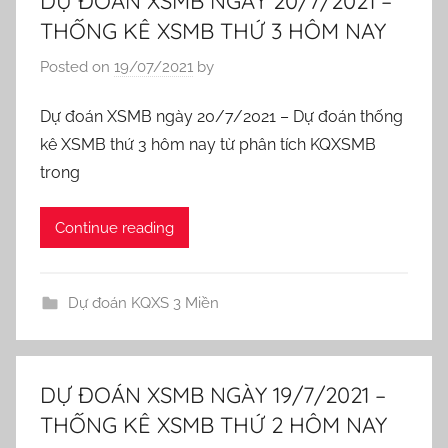
DỰ ĐOÁN XSMB NGÀY 20/7/2021 –
THỐNG KÊ XSMB THỨ 3 HÔM NAY
Posted on
19/07/2021
by
Dự đoán XSMB ngày 20/7/2021 – Dự đoán thống
kê XSMB thứ 3 hôm nay từ phân tích KQXSMB
trong
Continue reading
Dự đoán KQXS 3 Miền
DỰ ĐOÁN XSMB NGÀY 19/7/2021 –
THỐNG KÊ XSMB THỨ 2 HÔM NAY