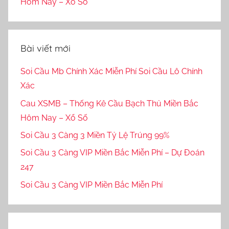
Hôm Nay – Xổ Số
Bài viết mới
Soi Cầu Mb Chính Xác Miễn Phí Soi Cầu Lô Chính
Xác
Cau XSMB – Thống Kê Cầu Bạch Thủ Miền Bắc
Hôm Nay – Xổ Số
Soi Cầu 3 Càng 3 Miền Tỷ Lệ Trúng 99%
Soi Cầu 3 Càng VIP Miền Bắc Miễn Phí – Dự Đoán
247
Soi Cầu 3 Càng VIP Miền Bắc Miễn Phí