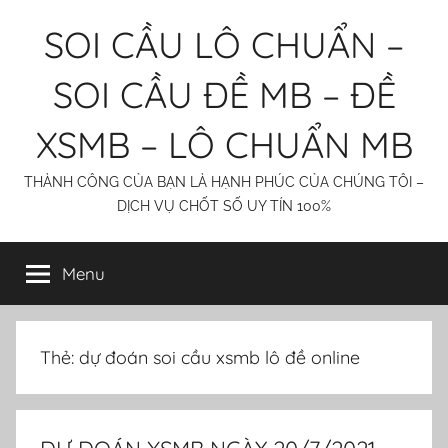
Skip
SOI CẦU LÔ CHUẨN –
to
content
SOI CẦU ĐỀ MB – ĐỀ
XSMB – LÔ CHUẨN MB
THÀNH CÔNG CỦA BẠN LÀ HẠNH PHÚC CỦA CHÚNG TÔI –
DỊCH VỤ CHỐT SỐ UY TÍN 100%
Menu
Thẻ:
dự đoán soi cầu xsmb lô đề online