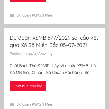
Dự đoán KQXS 3 Miền
Dự đoán XSMB 5/7/2021, soi cầu kết
quả Xổ Số Miền Bắc 05-07-2021
Posted on
04/07/2021
by
Chốt Bạch Thủ Đề VIP Lấy số chuẩn XSMB Lô
Đề MB Siêu Chuẩn Số Chuẩn Hội Đồng Số
Continue reading
Dự đoán KQXS 3 Miền