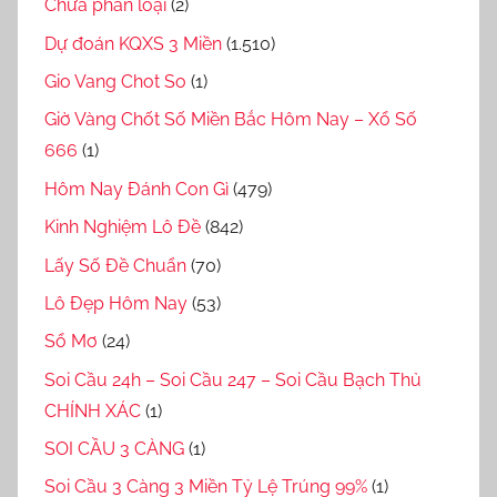
Chưa phân loại
(2)
Dự đoán KQXS 3 Miền
(1.510)
Gio Vang Chot So
(1)
Giờ Vàng Chốt Số Miền Bắc Hôm Nay – Xổ Số
666
(1)
Hôm Nay Đánh Con Gì
(479)
Kinh Nghiệm Lô Đề
(842)
Lấy Số Đề Chuẩn
(70)
Lô Đẹp Hôm Nay
(53)
Sổ Mơ
(24)
Soi Cầu 24h – Soi Cầu 247 – Soi Cầu Bạch Thủ
CHÍNH XÁC
(1)
SOI CẦU 3 CÀNG
(1)
Soi Cầu 3 Càng 3 Miền Tỷ Lệ Trúng 99%
(1)