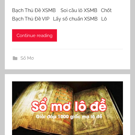
Bạch Thủ Đề XSMB Soi cầu lô XSMB Chốt
Bạch Thủ Đề VIP Lấy số chuẩn XSMB Lô
Continue reading
Sổ Mơ