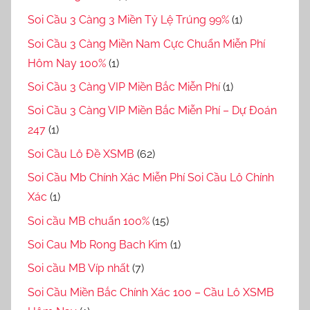
Soi Cầu 3 Càng 3 Miền Tỷ Lệ Trúng 99%
(1)
Soi Cầu 3 Càng Miền Nam Cực Chuẩn Miễn Phí
Hôm Nay 100%
(1)
Soi Cầu 3 Càng VIP Miền Bắc Miễn Phí
(1)
Soi Cầu 3 Càng VIP Miền Bắc Miễn Phí – Dự Đoán
247
(1)
Soi Cầu Lô Đề XSMB
(62)
Soi Cầu Mb Chính Xác Miễn Phí Soi Cầu Lô Chính
Xác
(1)
Soi cầu MB chuẩn 100%
(15)
Soi Cau Mb Rong Bach Kim
(1)
Soi cầu MB Víp nhất
(7)
Soi Cầu Miền Bắc Chính Xác 100 – Cầu Lô XSMB