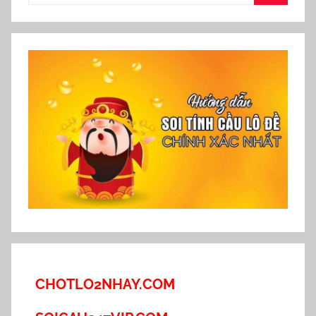
CHOTLO2NHAY.COM