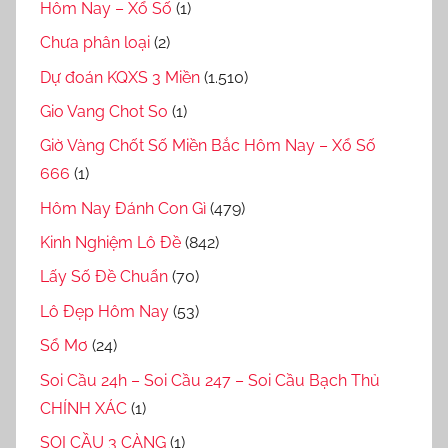
Hôm Nay – Xổ Số
(1)
Chưa phân loại
(2)
Dự đoán KQXS 3 Miền
(1.510)
Gio Vang Chot So
(1)
Giờ Vàng Chốt Số Miền Bắc Hôm Nay – Xổ Số
666
(1)
Hôm Nay Đánh Con Gì
(479)
Kinh Nghiệm Lô Đề
(842)
Lấy Số Đề Chuẩn
(70)
Lô Đẹp Hôm Nay
(53)
Sổ Mơ
(24)
Soi Cầu 24h – Soi Cầu 247 – Soi Cầu Bạch Thủ
CHÍNH XÁC
(1)
SOI CẦU 3 CÀNG
(1)