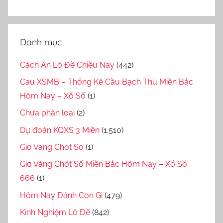
Danh mục
Cách Ăn Lô Đề Chiều Nay
(442)
Cau XSMB – Thống Kê Cầu Bạch Thủ Miền Bắc
Hôm Nay – Xổ Số
(1)
Chưa phân loại
(2)
Dự đoán KQXS 3 Miền
(1.510)
Gio Vang Chot So
(1)
Giờ Vàng Chốt Số Miền Bắc Hôm Nay – Xổ Số
666
(1)
Hôm Nay Đánh Con Gì
(479)
Kinh Nghiệm Lô Đề
(842)