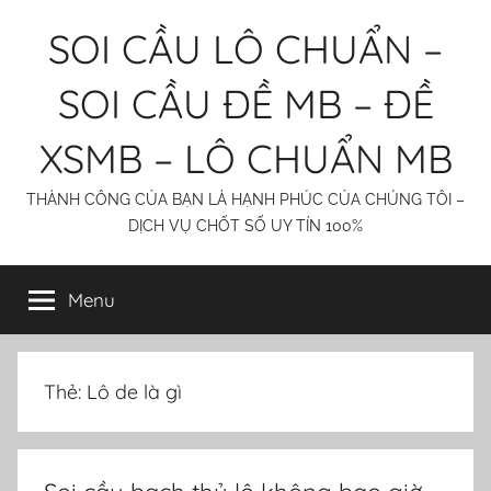
Skip
SOI CẦU LÔ CHUẨN –
to
content
SOI CẦU ĐỀ MB – ĐỀ
XSMB – LÔ CHUẨN MB
THÀNH CÔNG CỦA BẠN LÀ HẠNH PHÚC CỦA CHÚNG TÔI –
DỊCH VỤ CHỐT SỐ UY TÍN 100%
Menu
Thẻ:
Lô de là gì