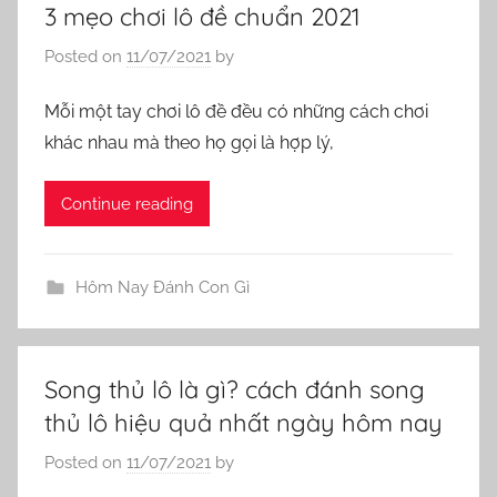
3 mẹo chơi lô đề chuẩn 2021
Posted on
11/07/2021
by
Mỗi một tay chơi lô đề đều có những cách chơi
khác nhau mà theo họ gọi là hợp lý,
Continue reading
Hôm Nay Đánh Con Gì
Song thủ lô là gì? cách đánh song
thủ lô hiệu quả nhất ngày hôm nay
Posted on
11/07/2021
by