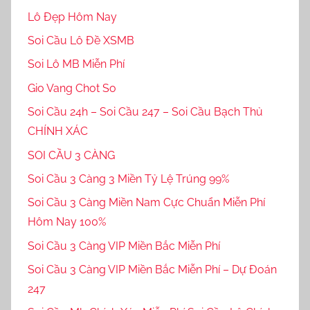
Lô Đẹp Hôm Nay
Soi Cầu Lô Đề XSMB
Soi Lô MB Miễn Phí
Gio Vang Chot So
Soi Cầu 24h – Soi Cầu 247 – Soi Cầu Bạch Thủ
CHÍNH XÁC
SOI CẦU 3 CÀNG
Soi Cầu 3 Càng 3 Miền Tỷ Lệ Trúng 99%
Soi Cầu 3 Càng Miền Nam Cực Chuẩn Miễn Phí
Hôm Nay 100%
Soi Cầu 3 Càng VIP Miền Bắc Miễn Phí
Soi Cầu 3 Càng VIP Miền Bắc Miễn Phí – Dự Đoán
247