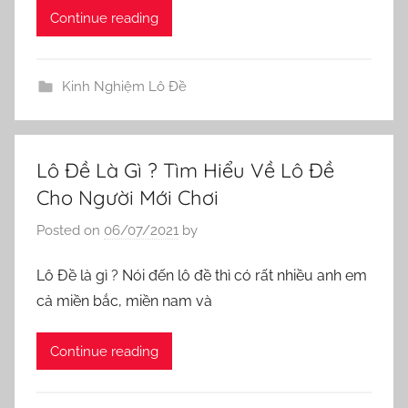
Continue reading
Kinh Nghiệm Lô Đề
Lô Đề Là Gì ? Tìm Hiểu Về Lô Đề
Cho Người Mới Chơi
Posted on
06/07/2021
by
Lô Đề là gì ? Nói đến lô đề thì có rất nhiều anh em
cả miền bắc, miền nam và
Continue reading