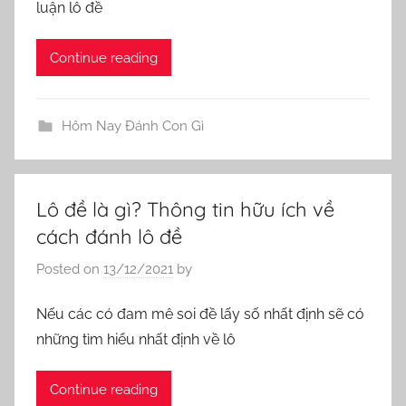
luận lô đề
Continue reading
Hôm Nay Đánh Con Gì
Lô đề là gì? Thông tin hữu ích về
cách đánh lô đề
Posted on
13/12/2021
by
Nếu các có đam mê soi đề lấy số nhất định sẽ có
những tìm hiểu nhất định về lô
Continue reading