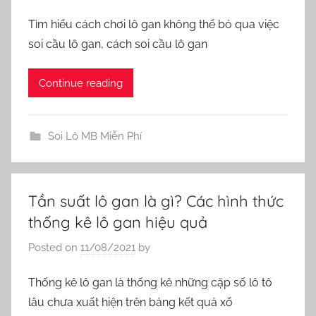
Tìm hiểu cách chơi lô gan không thể bỏ qua việc
soi cầu lô gan, cách soi cầu lô gan
Continue reading
Soi Lô MB Miễn Phí
Tần suất lô gan là gì? Các hình thức
thống kê lô gan hiệu quả
Posted on
11/08/2021
by
Thống kê lô gan là thống kê những cặp số lô tô
lâu chưa xuất hiện trên bảng kết quả xổ