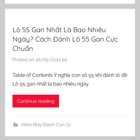
Lô 55 Gan Nhất Là Bao Nhiêu
Ngày? Cách Đánh Lô 55 Gan Cực
Chuẩn
Posted on
16/05/2021
by
Table of Contents Ý nghĩa con số 55 khi đánh lô đề
Lô 55 gan nhất là bao nhiêu ngày
Continue reading
Hôm Nay Đánh Con Gì