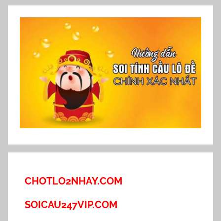
CHOTLO2NHAY.COM
SOICAU247VIP.COM