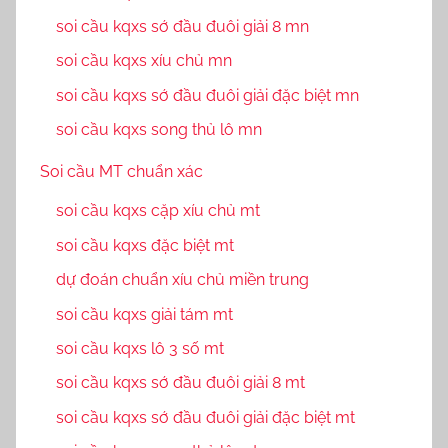
soi cầu kqxs sớ đầu đuôi giải 8 mn
soi cầu kqxs xíu chủ mn
soi cầu kqxs sớ đầu đuôi giải đặc biệt mn
soi cầu kqxs song thủ lô mn
Soi cầu MT chuẩn xác
soi cầu kqxs cặp xíu chủ mt
soi cầu kqxs đặc biệt mt
dự đoán chuẩn xíu chủ miền trung
soi cầu kqxs giải tám mt
soi cầu kqxs lô 3 số mt
soi cầu kqxs sớ đầu đuôi giải 8 mt
soi cầu kqxs sớ đầu đuôi giải đặc biệt mt