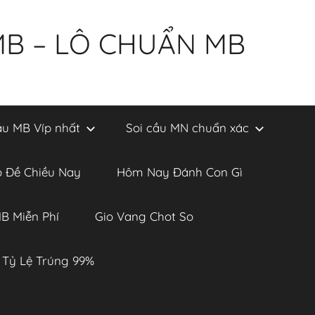
SMB – LÔ CHUẨN MB
ầu MB Víp nhất
Soi cầu MN chuẩn xác
ô Đề Chiều Nay
Hôm Nay Đánh Con Gì
MB Miễn Phí
Gio Vang Chot So
 Tỷ Lệ Trúng 99%