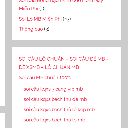
Soi Cầu Rồng Bạch Kim 666 Hôm Nay
Miễn Phí
(1)
Soi Lô MB Miễn Phí
(43)
Thông báo
(3)
SOI CẦU LÔ CHUẨN – SOI CẦU ĐỀ MB –
ĐỀ XSMB – LÔ CHUẨN MB
Soi cầu MB chuẩn 100%
soi cầu kqxs 3 càng víp mb
soi cầu kqxs bạch thủ đề mb
soi cầu kqxs bạch thủ lô kép mb
soi cầu kqxs bạch thủ lô mb