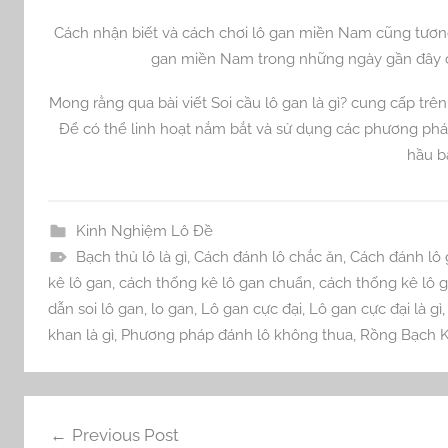
Cách nhận biết và cách chơi lô gan miền Nam cũng tương
gan miền Nam trong những ngày gần đây c
Mong rằng qua bài viết Soi cầu lô gan là gì? cung cấp tr
Để có thể linh hoạt nắm bắt và sử dụng các phương pháp 
hầu b
Kinh Nghiệm Lô Đề
Bạch thủ lô là gì
,
Cách đánh lô chắc ăn
,
Cách đánh lô
kê lô gan
,
cách thống kê lô gan chuẩn
,
cách thống kê lô 
dẫn soi lô gan
,
lo gan
,
Lô gan cực đại
,
Lô gan cực đại là gì
khan là gì
,
Phương pháp đánh lô không thua
,
Rồng Bạch 
Điều
Previous Post