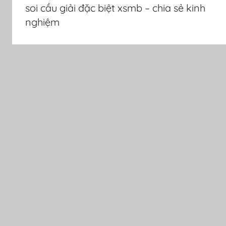
hướng
soi cầu giải đặc biệt xsmb – chia sẻ kinh
bài
nghiệm
viết