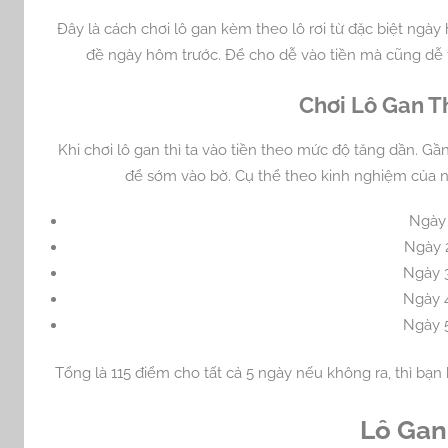
Đây là cách chơi lô gan kèm theo lô rơi từ đặc biệt ngày h
đề ngày hôm trước. Để cho dễ vào tiền mà cũng dễ tr
Chơi Lô Gan T
Khi chơi lô gan thì ta vào tiền theo mức độ tăng dần. Gầ
để sớm vào bờ. Cụ thể theo kinh nghiệm của n
Ngày 
Ngày 
Ngày 
Ngày 
Ngày 
Tổng là 115 điểm cho tất cả 5 ngày nếu không ra, thì bạ
Lô Gan