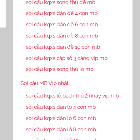
soi cầu kqxs song thủ đề mb
soi cầu kqxs dàn đề 4 con mb
soi cầu kqxs dàn đề 6 con mb
soi cầu kqxs dàn đề 8 con mb
soi cầu kqxs dàn đề 10 con mb
soi cầu kqxs cặp số 3 càng víp mb
soi cầu kqxs song thủ lô mb
Soi cầu MB Víp nhất
soi cầu kqxs lô bạch thủ 2 nháy víp mb
soi cầu kqxs dàn lô 4 con mb
soi cầu kqxs dàn lô 6 con mb
soi cầu kqxs dàn lô 8 con mb