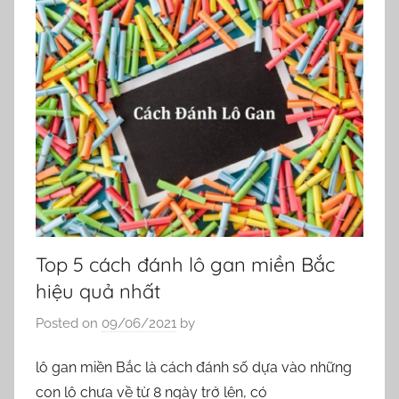
Top 5 cách đánh lô gan miền Bắc
hiệu quả nhất
Posted on
09/06/2021
by
lô gan miền Bắc là cách đánh số dựa vào những
con lô chưa về từ 8 ngày trở lên, có