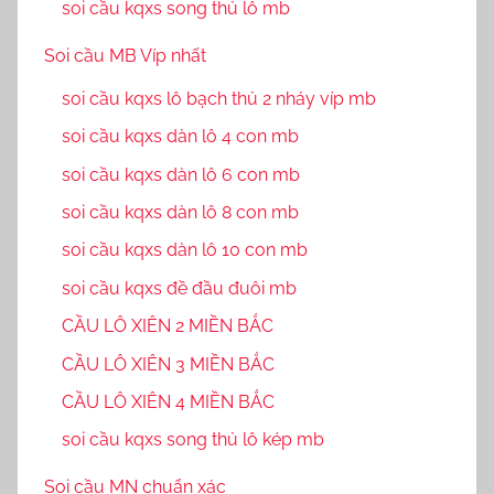
soi cầu kqxs song thủ lô mb
Soi cầu MB Víp nhất
soi cầu kqxs lô bạch thủ 2 nháy víp mb
soi cầu kqxs dàn lô 4 con mb
soi cầu kqxs dàn lô 6 con mb
soi cầu kqxs dàn lô 8 con mb
soi cầu kqxs dàn lô 10 con mb
soi cầu kqxs đề đầu đuôi mb
CẦU LÔ XIÊN 2 MIỀN BẮC
CẦU LÔ XIÊN 3 MIỀN BẮC
CẦU LÔ XIÊN 4 MIỀN BẮC
soi cầu kqxs song thủ lô kép mb
Soi cầu MN chuẩn xác