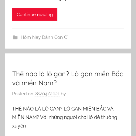
Continue reading
Hôm Nay Đánh Con Gì
Thế nào là lô gan? Lô gan miền Bắc
và miền Nam?
Posted on
28/04/2021
by
THẾ NÀO LÀ LÔ GAN? LÔ GAN MIỀN BẮC VÀ
MIỀN NAM? Với những người chơi lô đề thường
xuyên