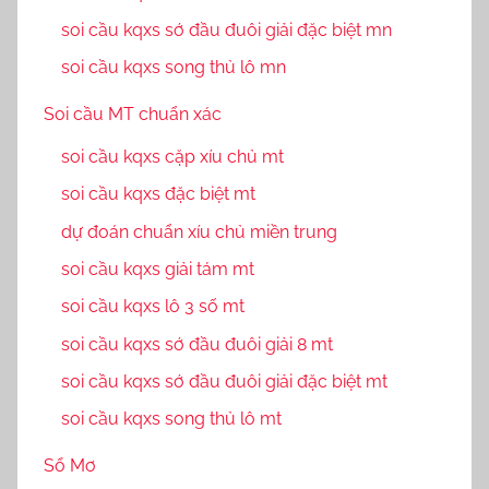
soi cầu kqxs sớ đầu đuôi giải đặc biệt mn
soi cầu kqxs song thủ lô mn
Soi cầu MT chuẩn xác
soi cầu kqxs cặp xíu chủ mt
soi cầu kqxs đặc biệt mt
dự đoán chuẩn xíu chủ miền trung
soi cầu kqxs giải tám mt
soi cầu kqxs lô 3 số mt
soi cầu kqxs sớ đầu đuôi giải 8 mt
soi cầu kqxs sớ đầu đuôi giải đặc biệt mt
soi cầu kqxs song thủ lô mt
Sổ Mơ