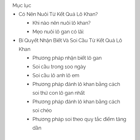
Mục lục
Có Nên Nuôi Từ Kết Quả Lô Khan?
Khi nào nên nuôi lô khan?
Mẹo nuôi lô gan có lãi:
Bí Quyết Nhận Biết Và Soi Cầu Từ Kết Quả Lô
Khan
Phương pháp nhận biết lô gan
Soi cầu trong 100 ngày
Soi cầu lô anh lô em
Phương pháp đánh lô khan bằng cách
soi thử con lô gan nhất
Phương pháp đánh lô khan bằng cách
soi chéo
Phương pháp soi theo quy tắc điểm tăng
dần