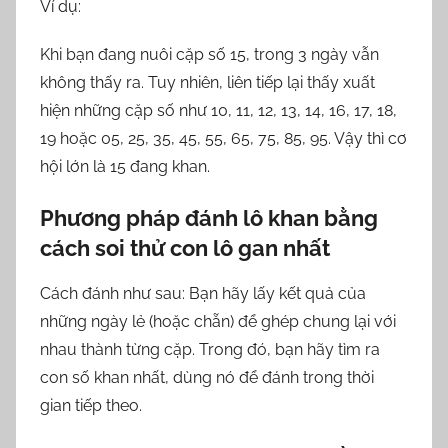
Ví dụ:
Khi bạn đang nuôi cặp số 15, trong 3 ngày vẫn
không thấy ra. Tuy nhiên, liên tiếp lại thấy xuất
hiện những cặp số như 10, 11, 12, 13, 14, 16, 17, 18,
19 hoặc 05, 25, 35, 45, 55, 65, 75, 85, 95. Vậy thì cơ
hội lớn là 15 đang khan.
Phương pháp đánh lô khan bằng
cách soi thử con lô gan nhất
Cách đánh như sau: Bạn hãy lấy kết quả của
những ngày lẻ (hoặc chẵn) để ghép chung lại với
nhau thành từng cặp. Trong đó, bạn hãy tìm ra
con số khan nhất, dùng nó để đánh trong thời
gian tiếp theo.