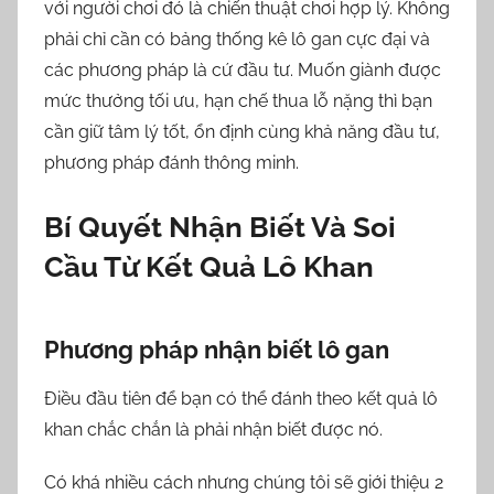
với người chơi đó là chiến thuật chơi hợp lý. Không
phải chỉ cần có bảng thống kê lô gan cực đại và
các phương pháp là cứ đầu tư. Muốn giành được
mức thưởng tối ưu, hạn chế thua lỗ nặng thì bạn
cần giữ tâm lý tốt, ổn định cùng khả năng đầu tư,
phương pháp đánh thông minh.
Bí Quyết Nhận Biết Và Soi
Cầu Từ Kết Quả Lô Khan
Phương pháp nhận biết lô gan
Điều đầu tiên để bạn có thể đánh theo kết quả lô
khan chắc chắn là phải nhận biết được nó.
Có khá nhiều cách nhưng chúng tôi sẽ giới thiệu 2