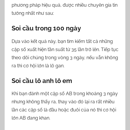
phương pháp hiệu quả, được nhiều chuyên gia tin
tưởng nhất như sau:
Soi cầu trong 100 ngày
Dựa vào kết quả này, bạn tìm kiếm tất cả những
cặp số xuất hiện tần suất từ 35 lần trở lên. Tiếp tục
theo dõi chúng trong vòng 3 ngày, nếu vẫn không
ra thì cơ hội lớn là lô gan.
Soi cầu lô anh lô em
Khi bạn đánh một cặp số AB trong khoảng 3 ngày
nhưng không thấy ra, thay vào đó lại ra rất nhiều
lần các cặp số là đầu hoặc đuôi của nó thì cơ hội
lớn AB đang khan.