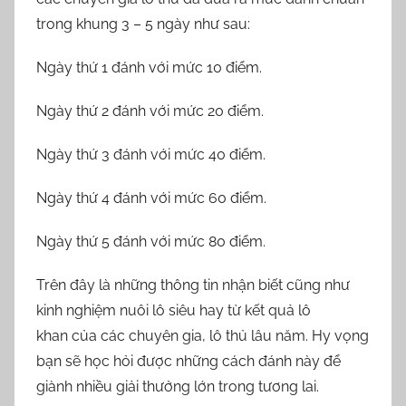
trong khung 3 – 5 ngày như sau:
Ngày thứ 1 đánh với mức 10 điểm.
Ngày thứ 2 đánh với mức 20 điểm.
Ngày thứ 3 đánh với mức 40 điểm.
Ngày thứ 4 đánh với mức 60 điểm.
Ngày thứ 5 đánh với mức 80 điểm.
Trên đây là những thông tin nhận biết cũng như
kinh nghiệm nuôi lô siêu hay từ kết quả lô
khan của các chuyên gia, lô thủ lâu năm. Hy vọng
bạn sẽ học hỏi được những cách đánh này để
giành nhiều giải thưởng lớn trong tương lai.