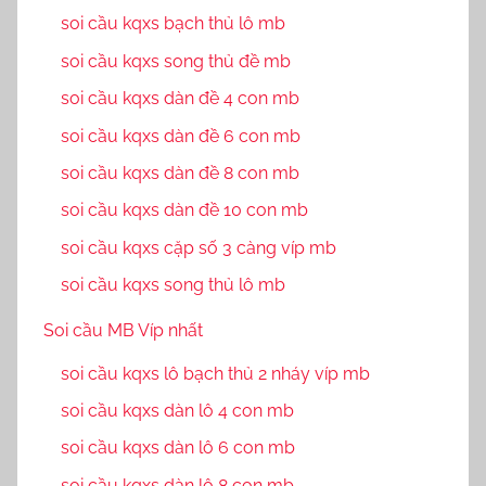
soi cầu kqxs bạch thủ lô mb
soi cầu kqxs song thủ đề mb
soi cầu kqxs dàn đề 4 con mb
soi cầu kqxs dàn đề 6 con mb
soi cầu kqxs dàn đề 8 con mb
soi cầu kqxs dàn đề 10 con mb
soi cầu kqxs cặp số 3 càng víp mb
soi cầu kqxs song thủ lô mb
Soi cầu MB Víp nhất
soi cầu kqxs lô bạch thủ 2 nháy víp mb
soi cầu kqxs dàn lô 4 con mb
soi cầu kqxs dàn lô 6 con mb
soi cầu kqxs dàn lô 8 con mb