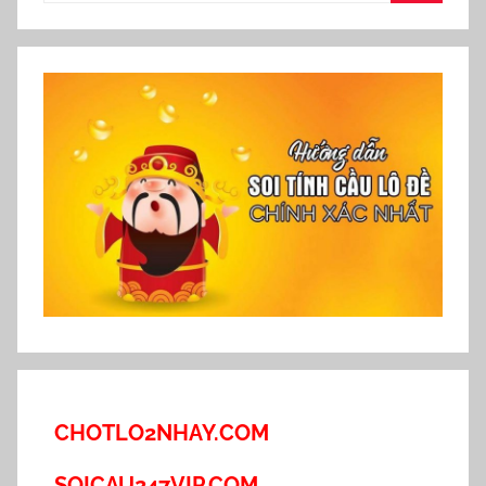
CHOTLO2NHAY.COM
SOICAU247VIP.COM