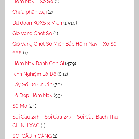
Hôm Nay – Xổ Số
(1)
Chưa phân loại
(2)
Dự đoán KQXS 3 Miền
(1.510)
Gio Vang Chot So
(1)
Giờ Vàng Chốt Số Miền Bắc Hôm Nay – Xổ Số
666
(1)
Hôm Nay Đánh Con Gì
(479)
Kinh Nghiệm Lô Đề
(842)
Lấy Số Đề Chuẩn
(70)
Lô Đẹp Hôm Nay
(53)
Sổ Mơ
(24)
Soi Cầu 24h – Soi Cầu 247 – Soi Cầu Bạch Thủ
CHÍNH XÁC
(1)
SOI CẦU 3 CÀNG
(1)