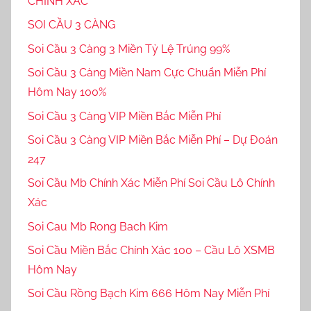
CHÍNH XÁC
SOI CẦU 3 CÀNG
Soi Cầu 3 Càng 3 Miền Tỷ Lệ Trúng 99%
Soi Cầu 3 Càng Miền Nam Cực Chuẩn Miễn Phí
Hôm Nay 100%
Soi Cầu 3 Càng VIP Miền Bắc Miễn Phí
Soi Cầu 3 Càng VIP Miền Bắc Miễn Phí – Dự Đoán
247
Soi Cầu Mb Chính Xác Miễn Phí Soi Cầu Lô Chính
Xác
Soi Cau Mb Rong Bach Kim
Soi Cầu Miền Bắc Chính Xác 100 – Cầu Lô XSMB
Hôm Nay
Soi Cầu Rồng Bạch Kim 666 Hôm Nay Miễn Phí