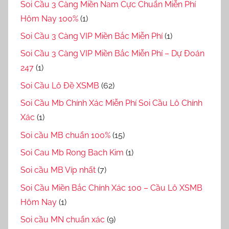
Soi Cầu 3 Càng Miền Nam Cực Chuẩn Miễn Phí
Hôm Nay 100%
(1)
Soi Cầu 3 Càng VIP Miền Bắc Miễn Phí
(1)
Soi Cầu 3 Càng VIP Miền Bắc Miễn Phí – Dự Đoán
247
(1)
Soi Cầu Lô Đề XSMB
(62)
Soi Cầu Mb Chính Xác Miễn Phí Soi Cầu Lô Chính
Xác
(1)
Soi cầu MB chuẩn 100%
(15)
Soi Cau Mb Rong Bach Kim
(1)
Soi cầu MB Víp nhất
(7)
Soi Cầu Miền Bắc Chính Xác 100 – Cầu Lô XSMB
Hôm Nay
(1)
Soi cầu MN chuẩn xác
(9)