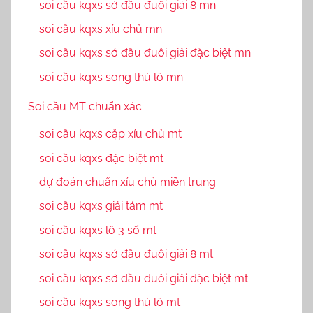
soi cầu kqxs sớ đầu đuôi giải 8 mn
soi cầu kqxs xíu chủ mn
soi cầu kqxs sớ đầu đuôi giải đặc biệt mn
soi cầu kqxs song thủ lô mn
Soi cầu MT chuẩn xác
soi cầu kqxs cặp xíu chủ mt
soi cầu kqxs đặc biệt mt
dự đoán chuẩn xíu chủ miền trung
soi cầu kqxs giải tám mt
soi cầu kqxs lô 3 số mt
soi cầu kqxs sớ đầu đuôi giải 8 mt
soi cầu kqxs sớ đầu đuôi giải đặc biệt mt
soi cầu kqxs song thủ lô mt