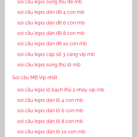
soi cầu kqxs song thủ đề mb
soi cầu kqxs dàn đề 4 con mb
soi cầu kqxs dàn đề 6 con mb
soi cầu kqxs dàn đề 8 con mb
soi cầu kqxs dàn đề 10 con mb
soi cầu kqxs cặp số 3 càng víp mb
soi cầu kqxs song thủ lô mb
Soi cầu MB Víp nhất
soi cầu kqxs lô bạch thủ 2 nháy víp mb
soi cầu kqxs dàn lô 4 con mb
soi cầu kqxs dàn lô 6 con mb
soi cầu kqxs dàn lô 8 con mb
soi cầu kqxs dàn lô 10 con mb