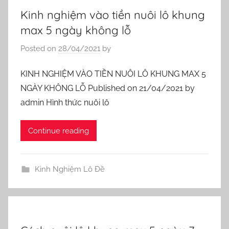
Kinh nghiệm vào tiền nuôi lô khung
max 5 ngày không lỗ
Posted on
28/04/2021
by
KINH NGHIỆM VÀO TIỀN NUÔI LÔ KHUNG MAX 5
NGÀY KHÔNG LỖ Published on 21/04/2021 by
admin Hình thức nuôi lô
Continue reading
Kinh Nghiệm Lô Đề