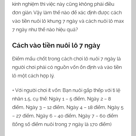
kinh nghiệm thì việc này cũng không phải điều
đơn giản. Vậy làm thế nào để xác định được cách
vào tiền nuôi lô khung 7 ngày và cách nuôi lô max
7 ngày như thế nào hiệu quả?
Cách vào tiền nuôi lô 7 ngày
Điểm mấu chốt trong cách chơi lô nuôi 7 ngày là
người chơi phải có nguồn vốn ổn định và vào tiền
lô một cách hợp lý.
+ Với người chơi ít vốn: Bạn nuôi gấp thếp với tỉ lệ
nhân 1,5, cụ thể: Ngày 1 – 5 điểm, Ngày 2 – 8
điểm, Ngày 3 – 12 điểm, Ngày 4 – 18 điểm, Ngày 5
– 27 điểm, Ngày 6 – 40 điểm, Ngày 7 – 60 điểm
(tổng số điểm nuôi trong 7 ngày là 170 điểm)