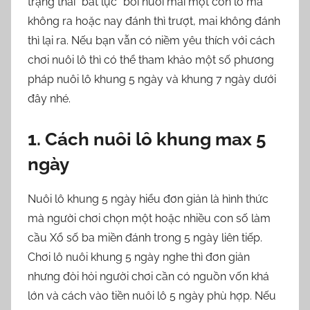
trạng thái “bất lực” bởi nuôi mãi một con lô mà
không ra hoặc nay đánh thì trượt, mai không đánh
thì lại ra. Nếu bạn vẫn có niềm yêu thích với cách
chơi nuôi lô thì có thể tham khảo một số phương
pháp nuôi lô khung 5 ngày và khung 7 ngày dưới
đây nhé.
1. Cách nuôi lô khung max 5
ngày
Nuôi lô khung 5 ngày hiểu đơn giản là hình thức
mà người chơi chọn một hoặc nhiều con số làm
cầu Xổ số ba miền đánh trong 5 ngày liên tiếp.
Chơi lô nuôi khung 5 ngày nghe thì đơn giản
nhưng đòi hỏi người chơi cần có nguồn vốn khá
lớn và cách vào tiền nuôi lô 5 ngày phù hợp. Nếu