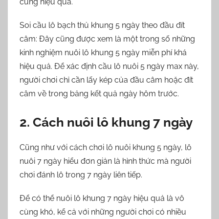
cùng hiệu quả.
Soi cầu lô bạch thủ khung 5 ngày theo đầu đít
câm: Đây cũng được xem là một trong số những
kinh nghiệm nuôi lô khung 5 ngày miễn phí khá
hiệu quả. Để xác định cầu lô nuôi 5 ngày max này,
người chơi chỉ cần lấy kép của đầu câm hoặc đít
câm về trong bảng kết quả ngày hôm trước.
2. Cách nuôi lô khung 7 ngày
Cũng như với cách chơi lô nuôi khung 5 ngày, lô
nuôi 7 ngày hiểu đơn giản là hình thức mà người
chơi đánh lô trong 7 ngày liên tiếp.
Để có thể nuôi lô khung 7 ngày hiệu quả là vô
cùng khó, kể cả với những người chơi có nhiều