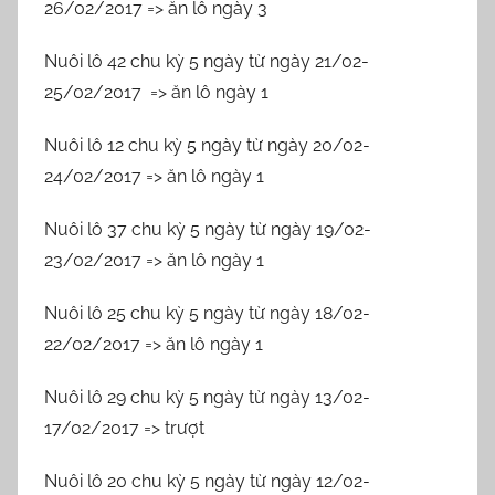
26/02/2017 => ăn lô ngày 3
Nuôi lô 42 chu kỳ 5 ngày từ ngày 21/02-
25/02/2017 => ăn lô ngày 1
Nuôi lô 12 chu kỳ 5 ngày từ ngày 20/02-
24/02/2017 => ăn lô ngày 1
Nuôi lô 37 chu kỳ 5 ngày từ ngày 19/02-
23/02/2017 => ăn lô ngày 1
Nuôi lô 25 chu kỳ 5 ngày từ ngày 18/02-
22/02/2017 => ăn lô ngày 1
Nuôi lô 29 chu kỳ 5 ngày từ ngày 13/02-
17/02/2017 => trượt
Nuôi lô 20 chu kỳ 5 ngày từ ngày 12/02-