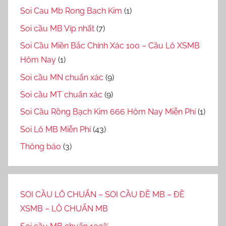
Soi Cau Mb Rong Bach Kim
(1)
Soi cầu MB Víp nhất
(7)
Soi Cầu Miền Bắc Chính Xác 100 – Cầu Lô XSMB
Hôm Nay
(1)
Soi cầu MN chuẩn xác
(9)
Soi cầu MT chuẩn xác
(9)
Soi Cầu Rồng Bạch Kim 666 Hôm Nay Miễn Phí
(1)
Soi Lô MB Miễn Phí
(43)
Thông báo
(3)
SOI CẦU LÔ CHUẨN – SOI CẦU ĐỀ MB – ĐỀ
XSMB – LÔ CHUẨN MB