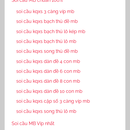
Soi cầu MB chuẩn 100%
soi cầu kqxs 3 càng víp mb
soi cầu kqxs bạch thủ đề mb
soi cầu kqxs bạch thủ lô kép mb
soi cầu kqxs bạch thủ lô mb
soi cầu kqxs song thủ đề mb
soi cầu kqxs dàn đề 4 con mb
soi cầu kqxs dàn đề 6 con mb
soi cầu kqxs dàn đề 8 con mb
soi cầu kqxs dàn đề 10 con mb
soi cầu kqxs cặp số 3 càng víp mb
soi cầu kqxs song thủ lô mb
Soi cầu MB Víp nhất