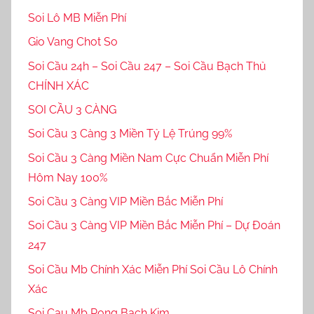
Soi Lô MB Miễn Phí
Gio Vang Chot So
Soi Cầu 24h – Soi Cầu 247 – Soi Cầu Bạch Thủ
CHÍNH XÁC
SOI CẦU 3 CÀNG
Soi Cầu 3 Càng 3 Miền Tỷ Lệ Trúng 99%
Soi Cầu 3 Càng Miền Nam Cực Chuẩn Miễn Phí
Hôm Nay 100%
Soi Cầu 3 Càng VIP Miền Bắc Miễn Phí
Soi Cầu 3 Càng VIP Miền Bắc Miễn Phí – Dự Đoán
247
Soi Cầu Mb Chính Xác Miễn Phí Soi Cầu Lô Chính
Xác
Soi Cau Mb Rong Bach Kim