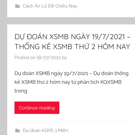
Cách Ăn Lô Đề Chiều Nay
DỰ ĐOÁN XSMB NGÀY 19/7/2021 –
THỐNG KÊ XSMB THỨ 2 HÔM NAY
Posted on
18/07/2021
by
Dự đoán XSMB ngày 19/7/2021 – Dự đoán thống
kê XSMB thứ 2 hôm nay từ phân tích KQXSMB
trong
Continue reading
Dự đoán KQXS 3 Miền