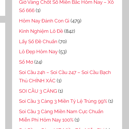
Giờ Vàng Chốt Số Miền Bắc Hôm Nay – Xổ
Số 666
(1)
Hôm Nay Đánh Con Gì
(479)
Kinh Nghiệm Lô Đề
(842)
Lấy Số Đề Chuẩn
(70)
Lô Đẹp Hôm Nay
(53)
Sổ Mơ
(24)
Soi Cầu 24h – Soi Cầu 247 – Soi Cầu Bạch
Thủ CHÍNH XÁC
(1)
SOI CẦU 3 CÀNG
(1)
Soi Cầu 3 Càng 3 Miền Tỷ Lệ Trúng 99%
(1)
Soi Cầu 3 Càng Miền Nam Cực Chuẩn
Miễn Phí Hôm Nay 100%
(1)