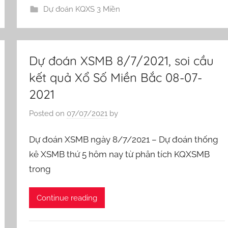
Dự đoán KQXS 3 Miền
Dự đoán XSMB 8/7/2021, soi cầu
kết quả Xổ Số Miền Bắc 08-07-
2021
Posted on
07/07/2021
by
Dự đoán XSMB ngày 8/7/2021 – Dự đoán thống
kê XSMB thứ 5 hôm nay từ phân tích KQXSMB
trong
Continue reading