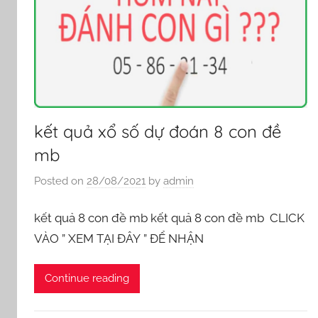
kết quả xổ số dự đoán 8 con đề
mb
Posted on
28/08/2021
by
admin
kết quả 8 con đề mb kết quả 8 con đề mb CLICK
VÀO ” XEM TẠI ĐÂY ” ĐỂ NHẬN
Continue reading