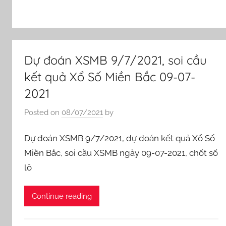
Dự đoán XSMB 9/7/2021, soi cầu
kết quả Xổ Số Miền Bắc 09-07-
2021
Posted on
08/07/2021
by
Dự đoán XSMB 9/7/2021, dự đoán kết quả Xổ Số
Miền Bắc, soi cầu XSMB ngày 09-07-2021, chốt số
lô
Continue reading