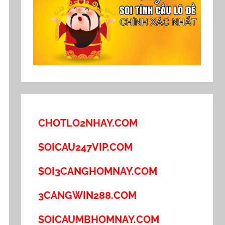
CHOTLO2NHAY.COM
SOICAU247VIP.COM
SOI3CANGHOMNAY.COM
3CANGWIN288.COM
SOICAUMBHOMNAY.COM