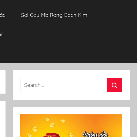
Xác
Soi Cau Mb Rong Bach Kim
í