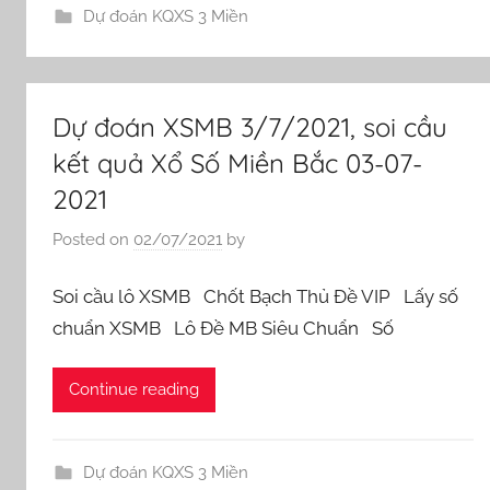
Dự đoán KQXS 3 Miền
Dự đoán XSMB 3/7/2021, soi cầu
kết quả Xổ Số Miền Bắc 03-07-
2021
Posted on
02/07/2021
by
Soi cầu lô XSMB Chốt Bạch Thủ Đề VIP Lấy số
chuẩn XSMB Lô Đề MB Siêu Chuẩn Số
Continue reading
Dự đoán KQXS 3 Miền