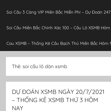
Soi Cầu 3 Càng VIP Miền Bắc Miễn Phí – Dự Đoán 247
Soi Cầu Miền Bắc Chính Xác 100 – Cầu Lô XSMB Hôm
Cau XSMB – Thống Kê Cầu Bạch Thủ Miền Bắc Hôm 
Thẻ:
soi cầu lô dàn xsmb
DỰ ĐOÁN XSMB NGÀY 20/7/2021
– THỐNG KÊ XSMB THỨ 3 HÔM
NAY