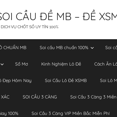
SOI CẦU ĐỀ MB – ĐỀ X
ỊCH VỤ CHỐT SỐ UY TÍN 100%
LÔ CHUẨN MB
Soi cầu MB chuẩn 100%
Soi c
Sổ Mơ
Kinh Nghiệm Lô Đề
Cách Ăn L
ô Đẹp Hôm Nay
Soi Cầu Lô Đề XSMB
Soi Lô 
H XÁC
SOI CẦU 3 CÀNG
Soi Cầu 3 Càng 3 Miền
Nay 100%
Soi Cầu 3 Càng VIP Miền Bắc Miễn Phí