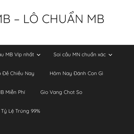
SMB – LÔ CHUẨN MB
ầu MB Víp nhất
Soi cầu MN chuẩn xác
ô Đề Chiều Nay
Hôm Nay Đánh Con Gì
MB Miễn Phí
Gio Vang Chot So
 Tỷ Lệ Trúng 99%