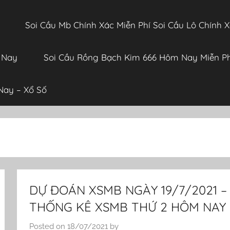
Soi Cầu Mb Chính Xác Miễn Phí Soi Cầu Lô Chính 
 Nay
Soi Cầu Rồng Bạch Kim 666 Hôm Nay Miễn Ph
Nay – Xổ Số
DỰ ĐOÁN XSMB NGÀY 19/7/2021 –
THỐNG KÊ XSMB THỨ 2 HÔM NAY
Posted on
18/07/2021
by