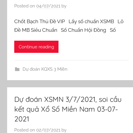
Posted on
04/07/2021
by
Chốt Bạch Thủ Đề VIP Lấy số chuẩn XSMB Lô
Đề MB Siêu Chuẩn Số Chuẩn Hội Đồng Số
Continue reading
Dự đoán KQXS 3 Miền
Dự đoán XSMN 3/7/2021, soi cầu
kết quả Xổ Số Miền Nam 03-07-
2021
Posted on
02/07/2021
by