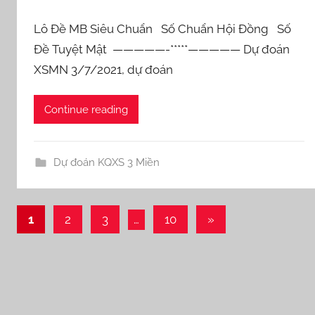
Lô Đề MB Siêu Chuẩn Số Chuẩn Hội Đồng Số
Đề Tuyệt Mật —————-*****————— Dự đoán
XSMN 3/7/2021, dự đoán
Continue reading
Dự đoán KQXS 3 Miền
Phân
Next
1
2
3
…
10
»
Posts
trang
bài
viết