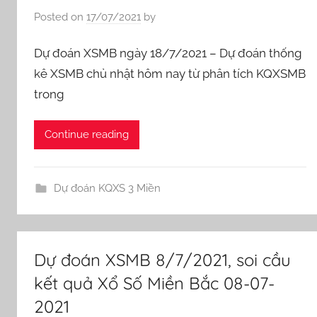
Posted on
17/07/2021
by
Dự đoán XSMB ngày 18/7/2021 – Dự đoán thống
kê XSMB chủ nhật hôm nay từ phân tích KQXSMB
trong
Continue reading
Dự đoán KQXS 3 Miền
Dự đoán XSMB 8/7/2021, soi cầu
kết quả Xổ Số Miền Bắc 08-07-
2021