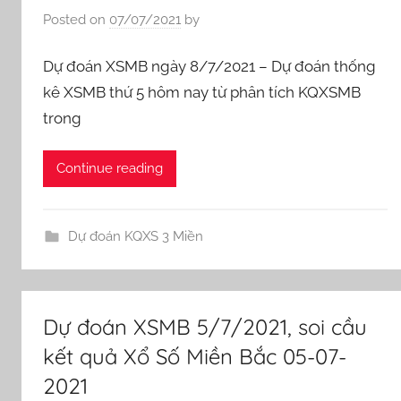
Posted on
07/07/2021
by
Dự đoán XSMB ngày 8/7/2021 – Dự đoán thống
kê XSMB thứ 5 hôm nay từ phân tích KQXSMB
trong
Continue reading
Dự đoán KQXS 3 Miền
Dự đoán XSMB 5/7/2021, soi cầu
kết quả Xổ Số Miền Bắc 05-07-
2021