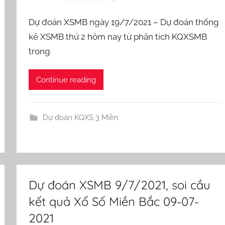
Dự đoán XSMB ngày 19/7/2021 – Dự đoán thống
kê XSMB thứ 2 hôm nay từ phân tích KQXSMB
trong
Continue reading
Dự đoán KQXS 3 Miền
Dự đoán XSMB 9/7/2021, soi cầu
kết quả Xổ Số Miền Bắc 09-07-
2021