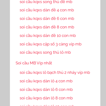
soi cầu kqxs song thủ đề mb
soi cầu kqxs dàn đề 4 con mb
soi cầu kqxs dàn đề 6 con mb
soi cầu kqxs dàn đề 8 con mb
soi cầu kqxs dàn đề 10 con mb
soi cầu kqxs cặp số 3 càng víp mb
soi cầu kqxs song thủ lô mb
Soi cầu MB Víp nhất
soi cầu kqxs lô bạch thủ 2 nháy víp mb
soi cầu kqxs dàn lô 4 con mb
soi cầu kqxs dàn lô 6 con mb
soi cầu kqxs dàn lô 8 con mb