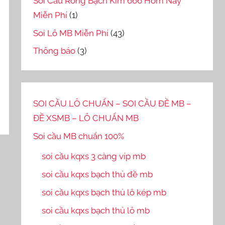
Soi Cầu Rồng Bạch Kim 666 Hôm Nay
Miễn Phí
(1)
Soi Lô MB Miễn Phí
(43)
Thông báo
(3)
SOI CẦU LÔ CHUẨN – SOI CẦU ĐỀ MB –
ĐỀ XSMB – LÔ CHUẨN MB
Soi cầu MB chuẩn 100%
soi cầu kqxs 3 càng víp mb
soi cầu kqxs bạch thủ đề mb
soi cầu kqxs bạch thủ lô kép mb
soi cầu kqxs bạch thủ lô mb