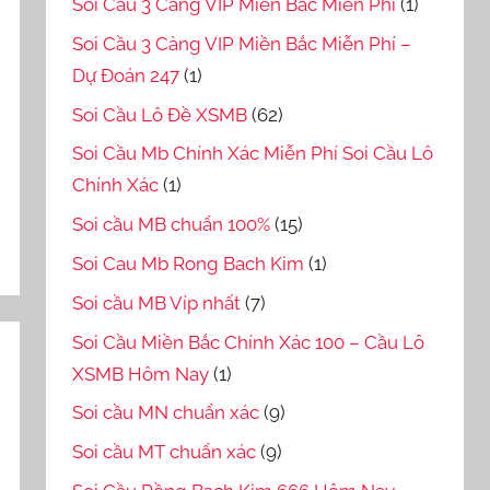
Soi Cầu 3 Càng VIP Miền Bắc Miễn Phí
(1)
Soi Cầu 3 Càng VIP Miền Bắc Miễn Phí –
Dự Đoán 247
(1)
Soi Cầu Lô Đề XSMB
(62)
Soi Cầu Mb Chính Xác Miễn Phí Soi Cầu Lô
Chính Xác
(1)
Soi cầu MB chuẩn 100%
(15)
Soi Cau Mb Rong Bach Kim
(1)
Soi cầu MB Víp nhất
(7)
Soi Cầu Miền Bắc Chính Xác 100 – Cầu Lô
XSMB Hôm Nay
(1)
Soi cầu MN chuẩn xác
(9)
Soi cầu MT chuẩn xác
(9)