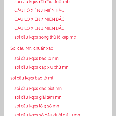
soi cầu kqxs đề đầu đuôi mb
CẦU LÔ XIÊN 2 MIỀN BẮC
CẦU LÔ XIÊN 3 MIỀN BẮC
CẦU LÔ XIÊN 4 MIỀN BẮC
soi cầu kqxs song thủ lô kép mb
Soi cầu MN chuẩn xác
soi cầu kqxs bao lô mn
soi cầu kqxs cặp xíu chủ mn
soi cầu kqxs bao lô mt
soi cầu kqxs đặc biệt mn
soi cầu kqxs giải tám mn
soi cầu kqxs lô 3 số mn
soi cầu kqxs sớ đầu đuôi giải 8 mn