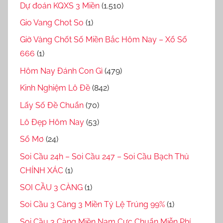
Dự đoán KQXS 3 Miền
(1.510)
Gio Vang Chot So
(1)
Giờ Vàng Chốt Số Miền Bắc Hôm Nay – Xổ Số
666
(1)
Hôm Nay Đánh Con Gì
(479)
Kinh Nghiệm Lô Đề
(842)
Lấy Số Đề Chuẩn
(70)
Lô Đẹp Hôm Nay
(53)
Sổ Mơ
(24)
Soi Cầu 24h – Soi Cầu 247 – Soi Cầu Bạch Thủ
CHÍNH XÁC
(1)
SOI CẦU 3 CÀNG
(1)
Soi Cầu 3 Càng 3 Miền Tỷ Lệ Trúng 99%
(1)
Soi Cầu 3 Càng Miền Nam Cực Chuẩn Miễn Phí