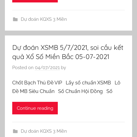
Dự đoán KQXS 3 Miền
Dự đoán XSMB 5/7/2021, soi cầu kết
quả Xổ Số Miền Bắc 05-07-2021
Posted on
04/07/2021
by
Chốt Bạch Thủ Đề VIP Lấy số chuẩn XSMB Lô
Đề MB Siêu Chuẩn Số Chuẩn Hội Đồng Số
Continue reading
Dự đoán KQXS 3 Miền