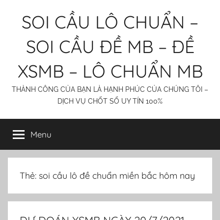
Skip
SOI CẦU LÔ CHUẨN –
to
content
SOI CẦU ĐỀ MB – ĐỀ
XSMB – LÔ CHUẨN MB
THÀNH CÔNG CỦA BẠN LÀ HẠNH PHÚC CỦA CHÚNG TÔI –
DỊCH VỤ CHỐT SỐ UY TÍN 100%
Menu
Thẻ:
soi cầu lô đề chuẩn miền bắc hôm nay