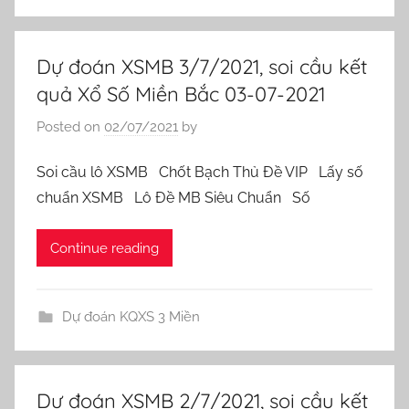
Dự đoán XSMB 3/7/2021, soi cầu kết
quả Xổ Số Miền Bắc 03-07-2021
Posted on
02/07/2021
by
Soi cầu lô XSMB Chốt Bạch Thủ Đề VIP Lấy số
chuẩn XSMB Lô Đề MB Siêu Chuẩn Số
Continue reading
Dự đoán KQXS 3 Miền
Dự đoán XSMB 2/7/2021, soi cầu kết