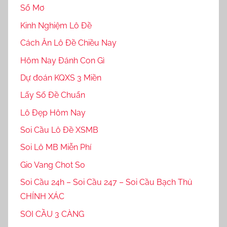
Sổ Mơ
Kinh Nghiệm Lô Đề
Cách Ăn Lô Đề Chiều Nay
Hôm Nay Đánh Con Gì
Dự đoán KQXS 3 Miền
Lấy Số Đề Chuẩn
Lô Đẹp Hôm Nay
Soi Cầu Lô Đề XSMB
Soi Lô MB Miễn Phí
Gio Vang Chot So
Soi Cầu 24h – Soi Cầu 247 – Soi Cầu Bạch Thủ
CHÍNH XÁC
SOI CẦU 3 CÀNG