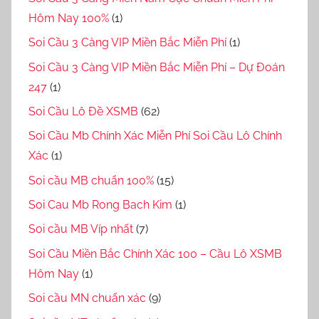
Hôm Nay 100%
(1)
Soi Cầu 3 Càng VIP Miền Bắc Miễn Phí
(1)
Soi Cầu 3 Càng VIP Miền Bắc Miễn Phí – Dự Đoán
247
(1)
Soi Cầu Lô Đề XSMB
(62)
Soi Cầu Mb Chính Xác Miễn Phí Soi Cầu Lô Chính
Xác
(1)
Soi cầu MB chuẩn 100%
(15)
Soi Cau Mb Rong Bach Kim
(1)
Soi cầu MB Víp nhất
(7)
Soi Cầu Miền Bắc Chính Xác 100 – Cầu Lô XSMB
Hôm Nay
(1)
Soi cầu MN chuẩn xác
(9)