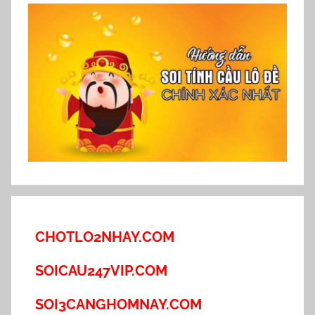
CHOTLO2NHAY.COM
SOICAU247VIP.COM
SOI3CANGHOMNAY.COM