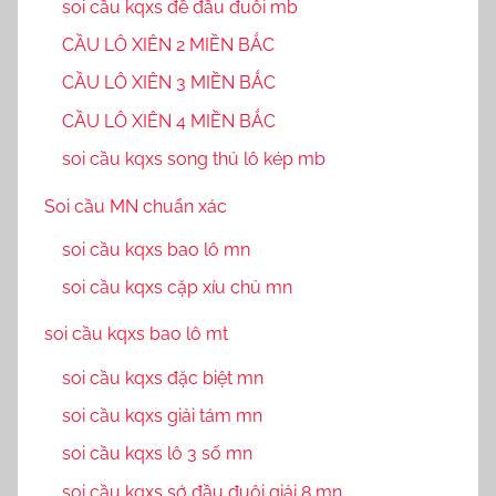
soi cầu kqxs đề đầu đuôi mb
CẦU LÔ XIÊN 2 MIỀN BẮC
CẦU LÔ XIÊN 3 MIỀN BẮC
CẦU LÔ XIÊN 4 MIỀN BẮC
soi cầu kqxs song thủ lô kép mb
Soi cầu MN chuẩn xác
soi cầu kqxs bao lô mn
soi cầu kqxs cặp xíu chủ mn
soi cầu kqxs bao lô mt
soi cầu kqxs đặc biệt mn
soi cầu kqxs giải tám mn
soi cầu kqxs lô 3 số mn
soi cầu kqxs sớ đầu đuôi giải 8 mn