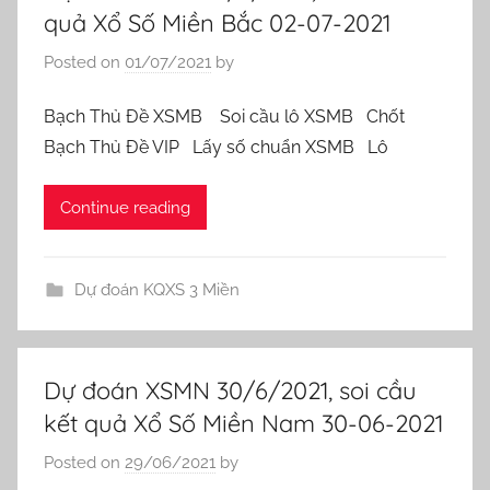
quả Xổ Số Miền Bắc 02-07-2021
Posted on
01/07/2021
by
Bạch Thủ Đề XSMB Soi cầu lô XSMB Chốt
Bạch Thủ Đề VIP Lấy số chuẩn XSMB Lô
Continue reading
Dự đoán KQXS 3 Miền
Dự đoán XSMN 30/6/2021, soi cầu
kết quả Xổ Số Miền Nam 30-06-2021
Posted on
29/06/2021
by