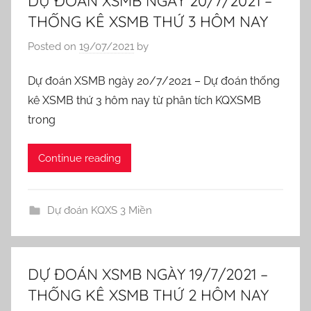
DỰ ĐOÁN XSMB NGÀY 20/7/2021 –
THỐNG KÊ XSMB THỨ 3 HÔM NAY
Posted on
19/07/2021
by
Dự đoán XSMB ngày 20/7/2021 – Dự đoán thống
kê XSMB thứ 3 hôm nay từ phân tích KQXSMB
trong
Continue reading
Dự đoán KQXS 3 Miền
DỰ ĐOÁN XSMB NGÀY 19/7/2021 –
THỐNG KÊ XSMB THỨ 2 HÔM NAY