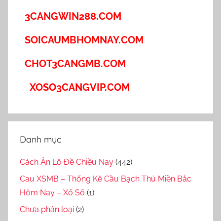
3CANGWIN288.COM
SOICAUMBHOMNAY.COM
CHOT3CANGMB.COM
XOSO3CANGVIP.COM
Danh mục
Cách Ăn Lô Đề Chiều Nay
(442)
Cau XSMB – Thống Kê Cầu Bạch Thủ Miền Bắc
Hôm Nay – Xổ Số
(1)
Chưa phân loại
(2)