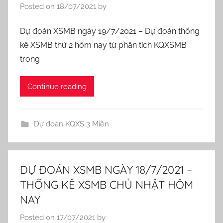
Posted on
18/07/2021
by
Dự đoán XSMB ngày 19/7/2021 – Dự đoán thống
kê XSMB thứ 2 hôm nay từ phân tích KQXSMB
trong
Continue reading
Dự đoán KQXS 3 Miền
DỰ ĐOÁN XSMB NGÀY 18/7/2021 –
THỐNG KÊ XSMB CHỦ NHẬT HÔM
NAY
Posted on
17/07/2021
by