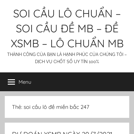
Skip
SOI CẦU LÔ CHUẨN –
to
content
SOI CẦU ĐỀ MB – ĐỀ
XSMB – LÔ CHUẨN MB
THÀNH CÔNG CỦA BẠN LÀ HẠNH PHÚC CỦA CHÚNG TÔI –
DỊCH VỤ CHỐT SỐ UY TÍN 100%
Menu
Thẻ:
soi cầu lô đề miền bắc 247