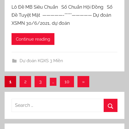
Lô Đề MB Siêu Chuẩn Số Chuẩn Hội Đồng Số
Đề Tuyệt Mật —————-*****————— Dự đoán
XSMN 30/6/2021, dự đoán
Continue reading
Dự đoán KQXS 3 Miền
Phân
Next
1
2
3
…
10
»
Posts
trang
bài
viết