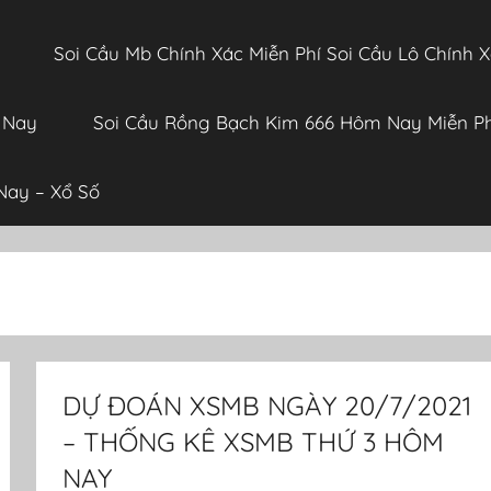
Soi Cầu Mb Chính Xác Miễn Phí Soi Cầu Lô Chính 
 Nay
Soi Cầu Rồng Bạch Kim 666 Hôm Nay Miễn Ph
Nay – Xổ Số
DỰ ĐOÁN XSMB NGÀY 20/7/2021
– THỐNG KÊ XSMB THỨ 3 HÔM
NAY