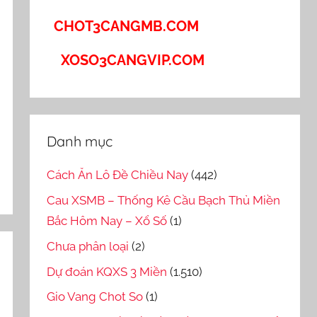
CHOT3CANGMB.COM
XOSO3CANGVIP.COM
Danh mục
Cách Ăn Lô Đề Chiều Nay
(442)
Cau XSMB – Thống Kê Cầu Bạch Thủ Miền
Bắc Hôm Nay – Xổ Số
(1)
Chưa phân loại
(2)
Dự đoán KQXS 3 Miền
(1.510)
Gio Vang Chot So
(1)