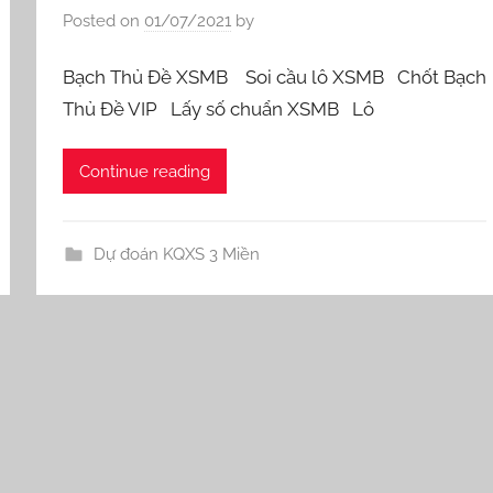
Posted on
01/07/2021
by
Bạch Thủ Đề XSMB Soi cầu lô XSMB Chốt Bạch
Thủ Đề VIP Lấy số chuẩn XSMB Lô
Continue reading
Dự đoán KQXS 3 Miền