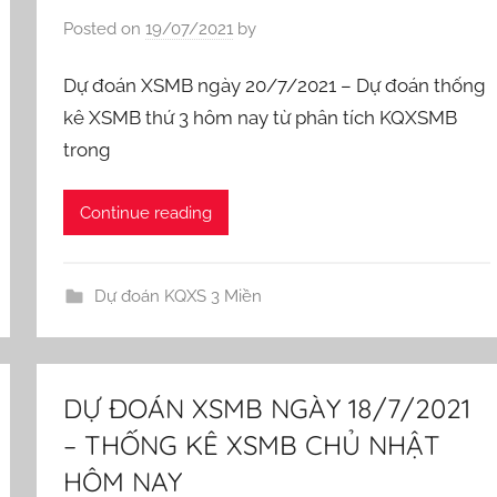
Posted on
19/07/2021
by
Dự đoán XSMB ngày 20/7/2021 – Dự đoán thống
kê XSMB thứ 3 hôm nay từ phân tích KQXSMB
trong
Continue reading
Dự đoán KQXS 3 Miền
DỰ ĐOÁN XSMB NGÀY 18/7/2021
– THỐNG KÊ XSMB CHỦ NHẬT
HÔM NAY