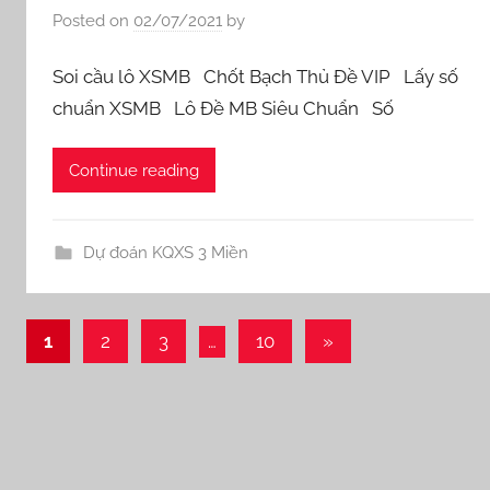
Posted on
02/07/2021
by
Soi cầu lô XSMB Chốt Bạch Thủ Đề VIP Lấy số
chuẩn XSMB Lô Đề MB Siêu Chuẩn Số
Continue reading
Dự đoán KQXS 3 Miền
Phân
Next
1
2
3
…
10
»
Posts
trang
bài
viết