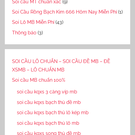
Soi cầu MT chuẩn xác
(9)
Soi Cầu Rồng Bạch Kim 666 Hôm Nay Miễn Phí
(1)
Soi Lô MB Miễn Phí
(43)
Thông báo
(3)
SOI CẦU LÔ CHUẨN – SOI CẦU ĐỀ MB – ĐỀ
XSMB – LÔ CHUẨN MB
Soi cầu MB chuẩn 100%
soi cầu kqxs 3 càng víp mb
soi cầu kqxs bạch thủ đề mb
soi cầu kqxs bạch thủ lô kép mb
soi cầu kqxs bạch thủ lô mb
soi cầu kqxs song thủ đề mb