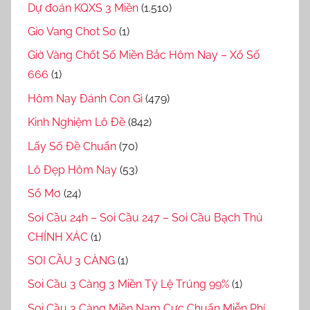
Dự đoán KQXS 3 Miền
(1.510)
Gio Vang Chot So
(1)
Giờ Vàng Chốt Số Miền Bắc Hôm Nay – Xổ Số
666
(1)
Hôm Nay Đánh Con Gì
(479)
Kinh Nghiệm Lô Đề
(842)
Lấy Số Đề Chuẩn
(70)
Lô Đẹp Hôm Nay
(53)
Sổ Mơ
(24)
Soi Cầu 24h – Soi Cầu 247 – Soi Cầu Bạch Thủ
CHÍNH XÁC
(1)
SOI CẦU 3 CÀNG
(1)
Soi Cầu 3 Càng 3 Miền Tỷ Lệ Trúng 99%
(1)
Soi Cầu 3 Càng Miền Nam Cực Chuẩn Miễn Phí