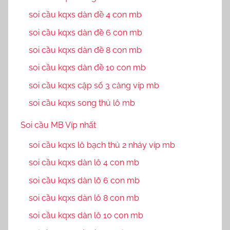
soi cầu kqxs dàn đề 4 con mb
soi cầu kqxs dàn đề 6 con mb
soi cầu kqxs dàn đề 8 con mb
soi cầu kqxs dàn đề 10 con mb
soi cầu kqxs cặp số 3 càng víp mb
soi cầu kqxs song thủ lô mb
Soi cầu MB Víp nhất
soi cầu kqxs lô bạch thủ 2 nháy víp mb
soi cầu kqxs dàn lô 4 con mb
soi cầu kqxs dàn lô 6 con mb
soi cầu kqxs dàn lô 8 con mb
soi cầu kqxs dàn lô 10 con mb