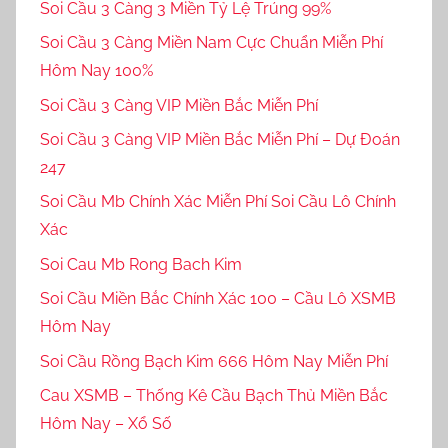
Soi Cầu 3 Càng 3 Miền Tỷ Lệ Trúng 99%
Soi Cầu 3 Càng Miền Nam Cực Chuẩn Miễn Phí
Hôm Nay 100%
Soi Cầu 3 Càng VIP Miền Bắc Miễn Phí
Soi Cầu 3 Càng VIP Miền Bắc Miễn Phí – Dự Đoán
247
Soi Cầu Mb Chính Xác Miễn Phí Soi Cầu Lô Chính
Xác
Soi Cau Mb Rong Bach Kim
Soi Cầu Miền Bắc Chính Xác 100 – Cầu Lô XSMB
Hôm Nay
Soi Cầu Rồng Bạch Kim 666 Hôm Nay Miễn Phí
Cau XSMB – Thống Kê Cầu Bạch Thủ Miền Bắc
Hôm Nay – Xổ Số