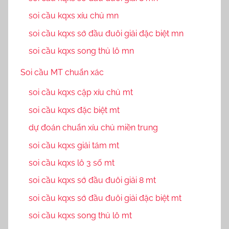
soi cầu kqxs xíu chủ mn
soi cầu kqxs sớ đầu đuôi giải đặc biệt mn
soi cầu kqxs song thủ lô mn
Soi cầu MT chuẩn xác
soi cầu kqxs cặp xíu chủ mt
soi cầu kqxs đặc biệt mt
dự đoán chuẩn xíu chủ miền trung
soi cầu kqxs giải tám mt
soi cầu kqxs lô 3 số mt
soi cầu kqxs sớ đầu đuôi giải 8 mt
soi cầu kqxs sớ đầu đuôi giải đặc biệt mt
soi cầu kqxs song thủ lô mt