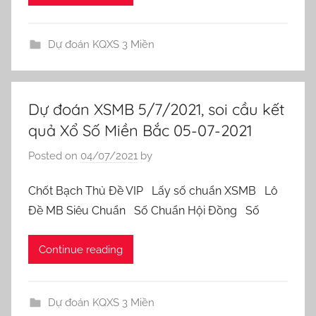
Dự đoán KQXS 3 Miền
Dự đoán XSMB 5/7/2021, soi cầu kết
quả Xổ Số Miền Bắc 05-07-2021
Posted on
04/07/2021
by
Chốt Bạch Thủ Đề VIP Lấy số chuẩn XSMB Lô
Đề MB Siêu Chuẩn Số Chuẩn Hội Đồng Số
Continue reading
Dự đoán KQXS 3 Miền