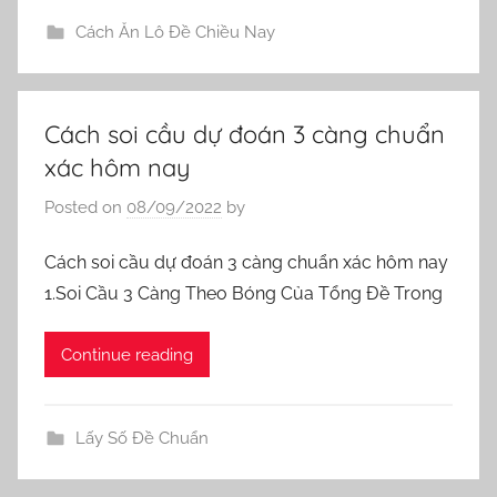
Cách Ăn Lô Đề Chiều Nay
Cách soi cầu dự đoán 3 càng chuẩn
xác hôm nay
Posted on
08/09/2022
by
Cách soi cầu dự đoán 3 càng chuẩn xác hôm nay
1.Soi Cầu 3 Càng Theo Bóng Của Tổng Đề Trong
Continue reading
Lấy Số Đề Chuẩn