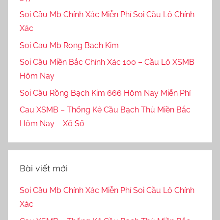
Soi Cầu Mb Chính Xác Miễn Phí Soi Cầu Lô Chính
Xác
Soi Cau Mb Rong Bach Kim
Soi Cầu Miền Bắc Chính Xác 100 – Cầu Lô XSMB
Hôm Nay
Soi Cầu Rồng Bạch Kim 666 Hôm Nay Miễn Phí
Cau XSMB – Thống Kê Cầu Bạch Thủ Miền Bắc
Hôm Nay – Xổ Số
Bài viết mới
Soi Cầu Mb Chính Xác Miễn Phí Soi Cầu Lô Chính
Xác