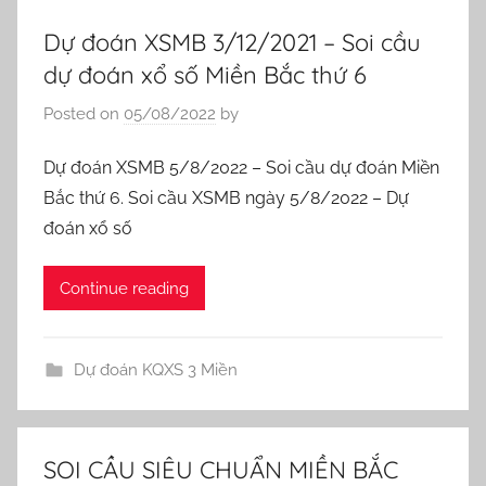
Dự đoán XSMB 3/12/2021 – Soi cầu
dự đoán xổ số Miền Bắc thứ 6
Posted on
05/08/2022
by
Dự đoán XSMB 5/8/2022 – Soi cầu dự đoán Miền
Bắc thứ 6. Soi cầu XSMB ngày 5/8/2022 – Dự
đoán xổ số
Continue reading
Dự đoán KQXS 3 Miền
SOI CẦU SIÊU CHUẨN MIỀN BẮC