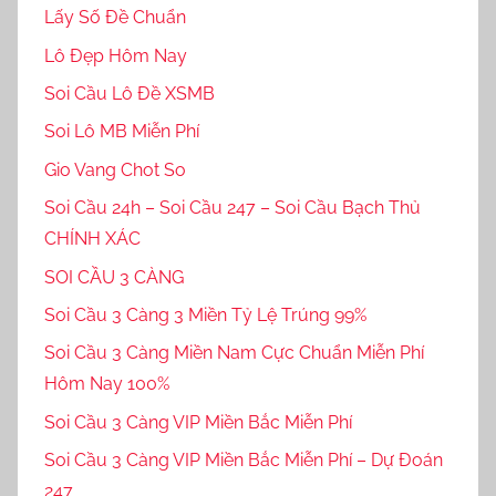
Lấy Số Đề Chuẩn
Lô Đẹp Hôm Nay
Soi Cầu Lô Đề XSMB
Soi Lô MB Miễn Phí
Gio Vang Chot So
Soi Cầu 24h – Soi Cầu 247 – Soi Cầu Bạch Thủ
CHÍNH XÁC
SOI CẦU 3 CÀNG
Soi Cầu 3 Càng 3 Miền Tỷ Lệ Trúng 99%
Soi Cầu 3 Càng Miền Nam Cực Chuẩn Miễn Phí
Hôm Nay 100%
Soi Cầu 3 Càng VIP Miền Bắc Miễn Phí
Soi Cầu 3 Càng VIP Miền Bắc Miễn Phí – Dự Đoán
247