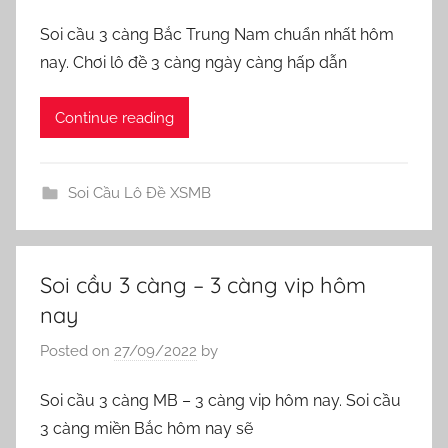
Soi cầu 3 càng Bắc Trung Nam chuẩn nhất hôm
nay. Chơi lô đề 3 càng ngày càng hấp dẫn
Continue reading
Soi Cầu Lô Đề XSMB
Soi cầu 3 càng – 3 càng vip hôm
nay
Posted on
27/09/2022
by
Soi cầu 3 càng MB – 3 càng vip hôm nay. Soi cầu
3 càng miền Bắc hôm nay sẽ