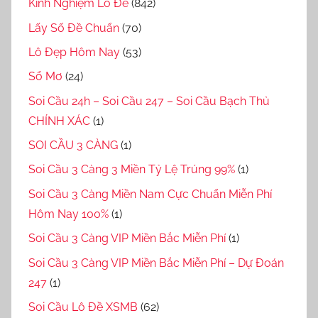
Kinh Nghiệm Lô Đề
(842)
Lấy Số Đề Chuẩn
(70)
Lô Đẹp Hôm Nay
(53)
Sổ Mơ
(24)
Soi Cầu 24h – Soi Cầu 247 – Soi Cầu Bạch Thủ
CHÍNH XÁC
(1)
SOI CẦU 3 CÀNG
(1)
Soi Cầu 3 Càng 3 Miền Tỷ Lệ Trúng 99%
(1)
Soi Cầu 3 Càng Miền Nam Cực Chuẩn Miễn Phí
Hôm Nay 100%
(1)
Soi Cầu 3 Càng VIP Miền Bắc Miễn Phí
(1)
Soi Cầu 3 Càng VIP Miền Bắc Miễn Phí – Dự Đoán
247
(1)
Soi Cầu Lô Đề XSMB
(62)