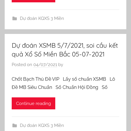
Dự đoán KQXS 3 Miền
Dự đoán XSMB 5/7/2021, soi cầu kết
quả Xổ Số Miền Bắc 05-07-2021
Posted on
04/07/2021
by
Chốt Bạch Thủ Đề VIP Lấy số chuẩn XSMB Lô
Đề MB Siêu Chuẩn Số Chuẩn Hội Đồng Số
Continue reading
Dự đoán KQXS 3 Miền