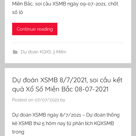
Miền Bắc, soi cầu XSMB ngày 09-07-2021, chốt
số lô
Continue reading
Dự đoán KQXS 3 Miền
Dự đoán XSMB 8/7/2021, soi cầu kết
quả Xổ Số Miền Bắc 08-07-2021
Posted on
07/07/2021
by
Dự đoán XSMB ngày 8/7/2021 – Dự đoán thống
kê XSMB thứ 5 hôm nay từ phân tích KQXSMB
trong