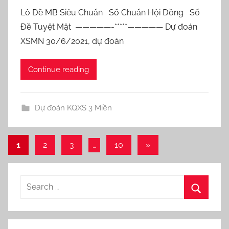
Lô Đề MB Siêu Chuẩn Số Chuẩn Hội Đồng Số
Đề Tuyệt Mật —————-*****————— Dự đoán
XSMN 30/6/2021, dự đoán
Continue reading
Dự đoán KQXS 3 Miền
Phân
Next
1
2
3
…
10
»
Posts
trang
bài
viết