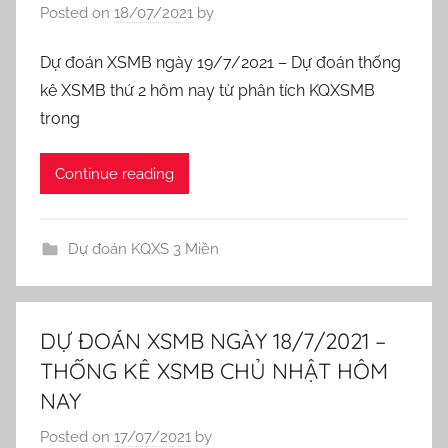
Posted on
18/07/2021
by
Dự đoán XSMB ngày 19/7/2021 – Dự đoán thống
kê XSMB thứ 2 hôm nay từ phân tích KQXSMB
trong
Continue reading
Dự đoán KQXS 3 Miền
DỰ ĐOÁN XSMB NGÀY 18/7/2021 –
THỐNG KÊ XSMB CHỦ NHẬT HÔM
NAY
Posted on
17/07/2021
by