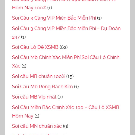
Hôm Nay 100%
(1)
Soi Cầu 3 Càng VIP Miền Bắc Miễn Phí
(1)
Soi Cầu 3 Càng VIP Miền Bắc Miễn Phí – Dự Đoán
247
(1)
Soi Cầu Lô Đề XSMB
(62)
Soi Cầu Mb Chính Xác Miễn Phí Soi Cầu Lô Chính
Xác
(1)
Soi cầu MB chuẩn 100%
(15)
Soi Cau Mb Rong Bach Kim
(1)
Soi cầu MB Víp nhất
(7)
Soi Cầu Miền Bắc Chính Xác 100 – Cầu Lô XSMB
Hôm Nay
(1)
Soi cầu MN chuẩn xác
(9)