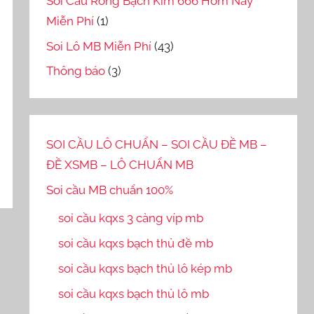
Soi Cầu Rồng Bạch Kim 666 Hôm Nay
Miễn Phí
(1)
Soi Lô MB Miễn Phí
(43)
Thông báo
(3)
SOI CẦU LÔ CHUẨN – SOI CẦU ĐỀ MB –
ĐỀ XSMB – LÔ CHUẨN MB
Soi cầu MB chuẩn 100%
soi cầu kqxs 3 càng víp mb
soi cầu kqxs bạch thủ đề mb
soi cầu kqxs bạch thủ lô kép mb
soi cầu kqxs bạch thủ lô mb