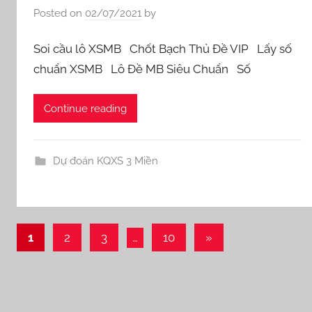
Posted on
02/07/2021
by
Soi cầu lô XSMB Chốt Bạch Thủ Đề VIP Lấy số
chuẩn XSMB Lô Đề MB Siêu Chuẩn Số
Continue reading
Dự đoán KQXS 3 Miền
Phân
Next
1
2
3
…
10
»
Posts
trang
bài
viết