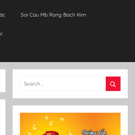
Xác
Soi Cau Mb Rong Bach Kim
í