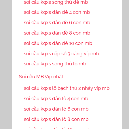
soi cầu kqxs song thủ đề mb
soi cầu kqxs dàn đề 4 con mb
soi cầu kqxs dàn đề 6 con mb
soi cầu kqxs dàn đề 8 con mb
soi cầu kqxs dàn đề 10 con mb
soi cầu kqxs cặp số 3 càng víp mb
soi cầu kqxs song thủ lô mb
Soi cầu MB Víp nhất
soi cầu kqxs lô bạch thủ 2 nháy víp mb
soi cầu kqxs dàn lô 4 con mb
soi cầu kqxs dàn lô 6 con mb
soi cầu kqxs dàn lô 8 con mb