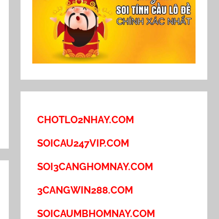
CHOTLO2NHAY.COM
SOICAU247VIP.COM
SOI3CANGHOMNAY.COM
3CANGWIN288.COM
SOICAUMBHOMNAY.COM