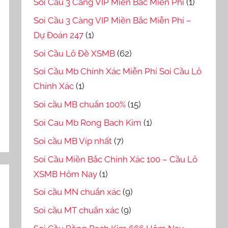
Soi Cầu 3 Càng VIP Miền Bắc Miễn Phí
(1)
Soi Cầu 3 Càng VIP Miền Bắc Miễn Phí –
Dự Đoán 247
(1)
Soi Cầu Lô Đề XSMB
(62)
Soi Cầu Mb Chính Xác Miễn Phí Soi Cầu Lô
Chính Xác
(1)
Soi cầu MB chuẩn 100%
(15)
Soi Cau Mb Rong Bach Kim
(1)
Soi cầu MB Víp nhất
(7)
Soi Cầu Miền Bắc Chính Xác 100 – Cầu Lô
XSMB Hôm Nay
(1)
Soi cầu MN chuẩn xác
(9)
Soi cầu MT chuẩn xác
(9)