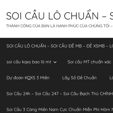
Skip
to
SOI CẦU LÔ CHUẨN – 
content
THÀNH CÔNG CỦA BẠN LÀ HẠNH PHÚC CỦA CHÚNG TÔI – D
SOI CẦU LÔ CHUẨN – SOI CẦU ĐỀ MB – ĐỀ XSMB – 
soi cầu kqxs bao lô mt
Soi cầu MT chuẩn xác
Dự đoán KQXS 3 Miền
Lấy Số Đề Chuẩn
L
Soi Cầu 24h – Soi Cầu 247 – Soi Cầu Bạch Thủ CHÍN
Soi Cầu 3 Càng Miền Nam Cực Chuẩn Miễn Phí Hôm 