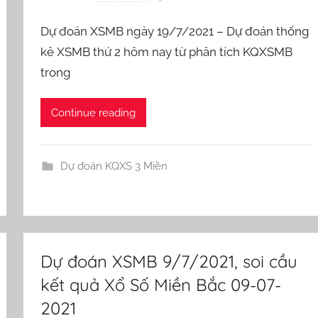
Dự đoán XSMB ngày 19/7/2021 – Dự đoán thống
kê XSMB thứ 2 hôm nay từ phân tích KQXSMB
trong
Continue reading
Dự đoán KQXS 3 Miền
Dự đoán XSMB 9/7/2021, soi cầu
kết quả Xổ Số Miền Bắc 09-07-
2021