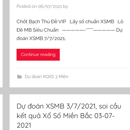
Posted on
06/07/2021
by
Chốt Bạch Thủ Đề VIP Lấy số chuẩn XSMB Lô
Đề MB Siêu Chuẩn —————-*****————— Dự
đoán XSMB 7/7/2021,
Continue reading
Dự đoán KQXS 3 Miền
Dự đoán XSMB 3/7/2021, soi cầu
kết quả Xổ Số Miền Bắc 03-07-
2021