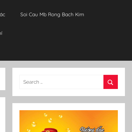
Xác
Soi Cau Mb Rong Bach Kim
í