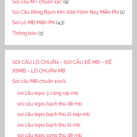
Soi cầu MT chuẩn xác
(9)
Soi Cầu Rồng Bạch Kim 666 Hôm Nay Miễn Phí
(1)
Soi Lô MB Miễn Phí
(43)
Thông báo
(3)
SOI CẦU LÔ CHUẨN – SOI CẦU ĐỀ MB – ĐỀ
XSMB – LÔ CHUẨN MB
Soi cầu MB chuẩn 100%
soi cầu kqxs 3 càng víp mb
soi cầu kqxs bạch thủ đề mb
soi cầu kqxs bạch thủ lô kép mb
soi cầu kqxs bạch thủ lô mb
soi cầu kqxs song thủ đề mb