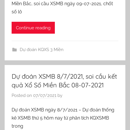
Miền Bắc, soi cầu XSMB ngày 09-07-2021, chốt
số lô
Continue reading
Dự đoán KQXS 3 Miền
Dự đoán XSMB 8/7/2021, soi cầu kết
quả Xổ Số Miền Bắc 08-07-2021
Posted on
07/07/2021
by
Dự đoán XSMB ngày 8/7/2021 – Dự đoán thống
kê XSMB thứ 5 hôm nay từ phân tích KQXSMB
trong