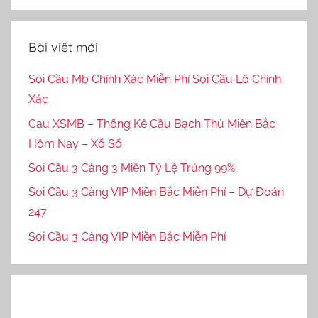
Bài viết mới
Soi Cầu Mb Chính Xác Miễn Phí Soi Cầu Lô Chính
Xác
Cau XSMB – Thống Kê Cầu Bạch Thủ Miền Bắc
Hôm Nay – Xổ Số
Soi Cầu 3 Càng 3 Miền Tỷ Lệ Trúng 99%
Soi Cầu 3 Càng VIP Miền Bắc Miễn Phí – Dự Đoán
247
Soi Cầu 3 Càng VIP Miền Bắc Miễn Phí