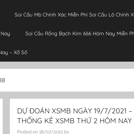
Soi Cầu Mb Chính Xác Miễn Phí Soi Cầu Lô Chính 
 Nay
Soi Cầu Rồng Bạch Kim 666 Hôm Nay Miễn Ph
Nay – Xổ Số
88
DỰ ĐOÁN XSMB NGÀY 19/7/2021 –
THỐNG KÊ XSMB THỨ 2 HÔM NAY
Posted on
18/07/2021
by