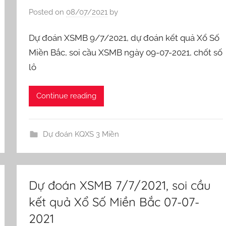
Posted on
08/07/2021
by
Dự đoán XSMB 9/7/2021, dự đoán kết quả Xổ Số
Miền Bắc, soi cầu XSMB ngày 09-07-2021, chốt số
lô
Continue reading
Dự đoán KQXS 3 Miền
Dự đoán XSMB 7/7/2021, soi cầu
kết quả Xổ Số Miền Bắc 07-07-
2021