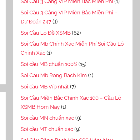
Soi Cầu 3 Càng VIP Miền Bắc Miễn Phí
(1)
Soi Cầu 3 Càng VIP Miền Bắc Miễn Phí –
Dự Đoán 247
(1)
Soi Cầu Lô Đề XSMB
(62)
Soi Cầu Mb Chính Xác Miễn Phí Soi Cầu Lô
Chính Xác
(1)
Soi cầu MB chuẩn 100%
(15)
Soi Cau Mb Rong Bach Kim
(1)
Soi cầu MB Víp nhất
(7)
Soi Cầu Miền Bắc Chính Xác 100 – Cầu Lô
XSMB Hôm Nay
(1)
Soi cầu MN chuẩn xác
(9)
Soi cầu MT chuẩn xác
(9)