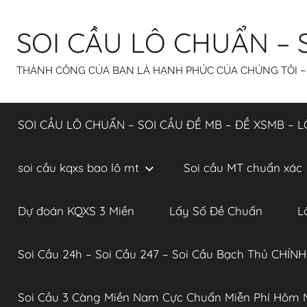
Skip
to
SOI CẦU LÔ CHUẨN – 
content
THÀNH CÔNG CỦA BẠN LÀ HẠNH PHÚC CỦA CHÚNG TÔI – D
SOI CẦU LÔ CHUẨN – SOI CẦU ĐỀ MB – ĐỀ XSMB – 
soi cầu kqxs bao lô mt
Soi cầu MT chuẩn xác
Dự đoán KQXS 3 Miền
Lấy Số Đề Chuẩn
L
Soi Cầu 24h – Soi Cầu 247 – Soi Cầu Bạch Thủ CHÍN
Soi Cầu 3 Càng Miền Nam Cực Chuẩn Miễn Phí Hôm 