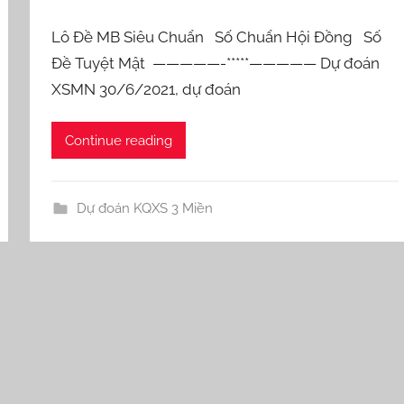
Lô Đề MB Siêu Chuẩn Số Chuẩn Hội Đồng Số
Đề Tuyệt Mật —————-*****————— Dự đoán
XSMN 30/6/2021, dự đoán
Continue reading
Dự đoán KQXS 3 Miền