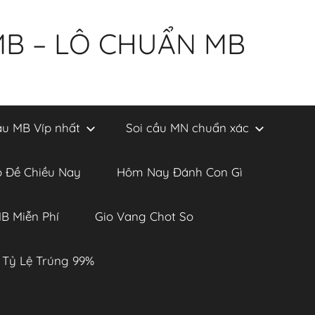
SMB – LÔ CHUẨN MB
ầu MB Víp nhất
Soi cầu MN chuẩn xác
ô Đề Chiều Nay
Hôm Nay Đánh Con Gì
MB Miễn Phí
Gio Vang Chot So
 Tỷ Lệ Trúng 99%