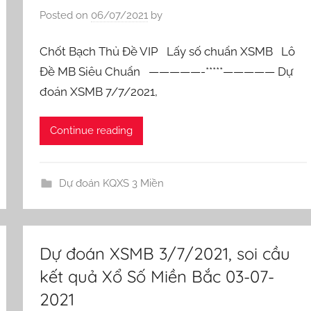
Posted on
06/07/2021
by
Chốt Bạch Thủ Đề VIP Lấy số chuẩn XSMB Lô
Đề MB Siêu Chuẩn —————-*****————— Dự
đoán XSMB 7/7/2021,
Continue reading
Dự đoán KQXS 3 Miền
Dự đoán XSMB 3/7/2021, soi cầu
kết quả Xổ Số Miền Bắc 03-07-
2021