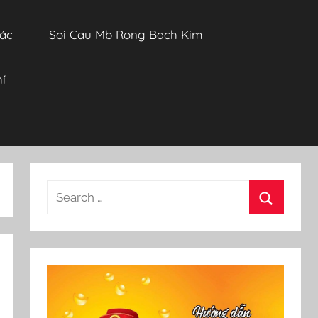
Xác
Soi Cau Mb Rong Bach Kim
í