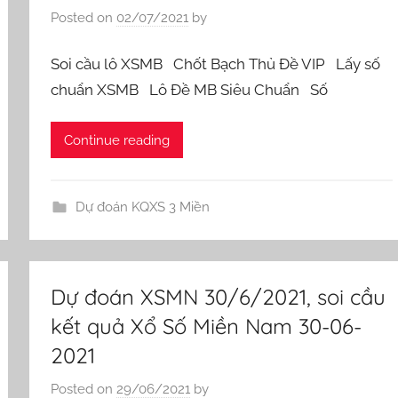
Posted on
02/07/2021
by
Soi cầu lô XSMB Chốt Bạch Thủ Đề VIP Lấy số
chuẩn XSMB Lô Đề MB Siêu Chuẩn Số
Continue reading
Dự đoán KQXS 3 Miền
Dự đoán XSMN 30/6/2021, soi cầu
kết quả Xổ Số Miền Nam 30-06-
2021
Posted on
29/06/2021
by