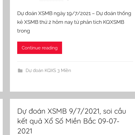
Dự đoán XSMB ngày 19/7/2021 – Dự đoán thống
kê XSMB thứ 2 hôm nay từ phân tích KQXSMB
trong
Continue reading
Dự đoán KQXS 3 Miền
Dự đoán XSMB 9/7/2021, soi cầu
kết quả Xổ Số Miền Bắc 09-07-
2021