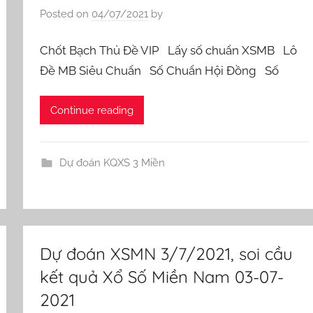
Posted on
04/07/2021
by
Chốt Bạch Thủ Đề VIP Lấy số chuẩn XSMB Lô
Đề MB Siêu Chuẩn Số Chuẩn Hội Đồng Số
Continue reading
Dự đoán KQXS 3 Miền
Dự đoán XSMN 3/7/2021, soi cầu
kết quả Xổ Số Miền Nam 03-07-
2021