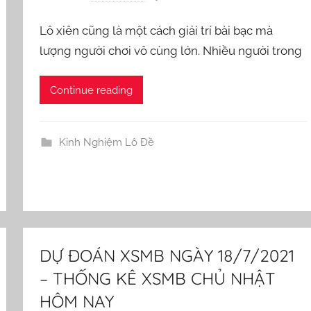
Lô xiên cũng là một cách giải trí bài bạc mà
lượng người chơi vô cùng lớn. Nhiều người trong
Continue reading
Kinh Nghiệm Lô Đề
DỰ ĐOÁN XSMB NGÀY 18/7/2021
– THỐNG KÊ XSMB CHỦ NHẬT
HÔM NAY