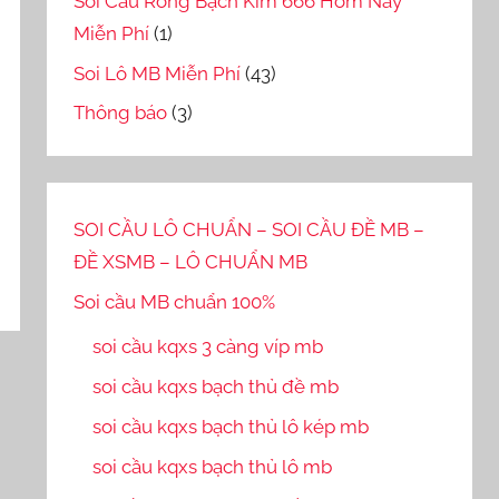
Soi Cầu Rồng Bạch Kim 666 Hôm Nay
Miễn Phí
(1)
Soi Lô MB Miễn Phí
(43)
Thông báo
(3)
SOI CẦU LÔ CHUẨN – SOI CẦU ĐỀ MB –
ĐỀ XSMB – LÔ CHUẨN MB
Soi cầu MB chuẩn 100%
soi cầu kqxs 3 càng víp mb
soi cầu kqxs bạch thủ đề mb
soi cầu kqxs bạch thủ lô kép mb
soi cầu kqxs bạch thủ lô mb