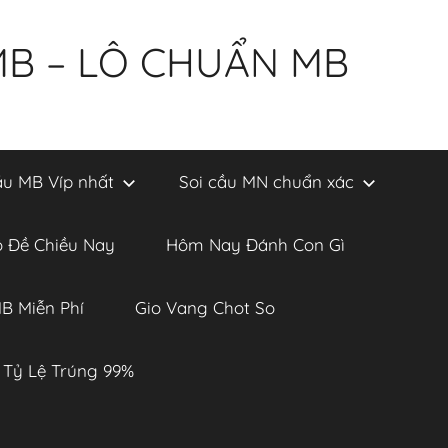
SMB – LÔ CHUẨN MB
ầu MB Víp nhất
Soi cầu MN chuẩn xác
ô Đề Chiều Nay
Hôm Nay Đánh Con Gì
MB Miễn Phí
Gio Vang Chot So
 Tỷ Lệ Trúng 99%