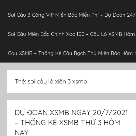
Soi Cầu 3 Càng VIP Miền Bắc Miễn Phí – Dự Đoán 247
Soi Cầu Miền Bắc Chính Xác 100 – Cầu Lô XSMB Hôm
Cau XSMB – Thống Kê Cầu Bạch Thủ Miền Bắc Hôm 
Thẻ:
soi cầu lô xiên 3 xsmb
DỰ ĐOÁN XSMB NGÀY 20/7/2021
– THỐNG KÊ XSMB THỨ 3 HÔM
NAY