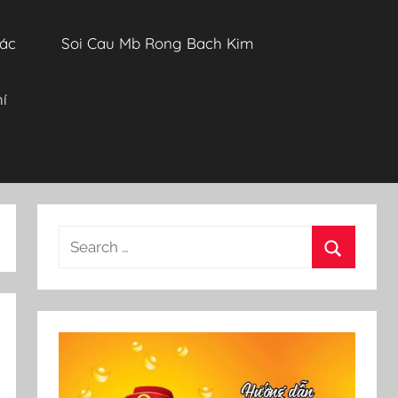
Xác
Soi Cau Mb Rong Bach Kim
í