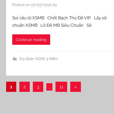
Posted on
02/07/2021
by
Soi cầu lô XSMB Chốt Bạch Thủ Đề VIP Lấy số
chuẩn XSMB Lô Đề MB Siêu Chuẩn Số
Continue reading
Dự đoán KQXS 3 Miền
Phân
Next
1
2
3
…
11
»
Posts
trang
bài
viết