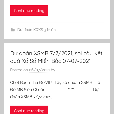
Continue reading
Dự đoán KQXS 3 Miền
Dự đoán XSMB 7/7/2021, soi cầu kết
quả Xổ Số Miền Bắc 07-07-2021
Posted on
06/07/2021
by
Chốt Bạch Thủ Đề VIP Lấy số chuẩn XSMB Lô
Đề MB Siêu Chuẩn —————-*****————— Dự
đoán XSMB 7/7/2021,
Continue reading