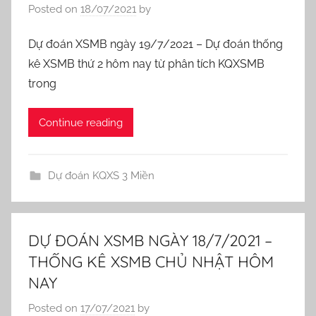
Posted on
18/07/2021
by
Dự đoán XSMB ngày 19/7/2021 – Dự đoán thống
kê XSMB thứ 2 hôm nay từ phân tích KQXSMB
trong
Continue reading
Dự đoán KQXS 3 Miền
DỰ ĐOÁN XSMB NGÀY 18/7/2021 –
THỐNG KÊ XSMB CHỦ NHẬT HÔM
NAY
Posted on
17/07/2021
by