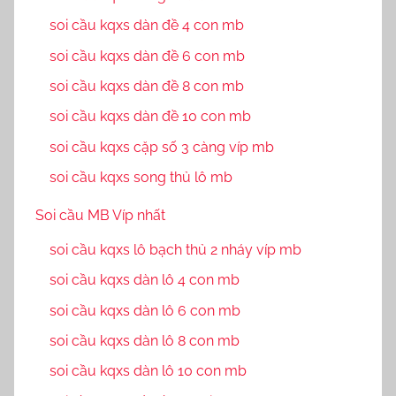
soi cầu kqxs dàn đề 4 con mb
soi cầu kqxs dàn đề 6 con mb
soi cầu kqxs dàn đề 8 con mb
soi cầu kqxs dàn đề 10 con mb
soi cầu kqxs cặp số 3 càng víp mb
soi cầu kqxs song thủ lô mb
Soi cầu MB Víp nhất
soi cầu kqxs lô bạch thủ 2 nháy víp mb
soi cầu kqxs dàn lô 4 con mb
soi cầu kqxs dàn lô 6 con mb
soi cầu kqxs dàn lô 8 con mb
soi cầu kqxs dàn lô 10 con mb