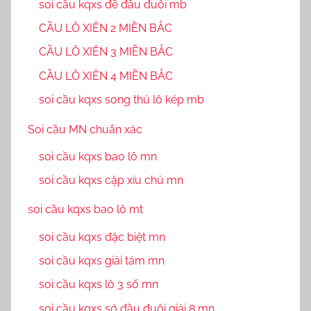
soi cầu kqxs đề đầu đuôi mb
CẦU LÔ XIÊN 2 MIỀN BẮC
CẦU LÔ XIÊN 3 MIỀN BẮC
CẦU LÔ XIÊN 4 MIỀN BẮC
soi cầu kqxs song thủ lô kép mb
Soi cầu MN chuẩn xác
soi cầu kqxs bao lô mn
soi cầu kqxs cặp xíu chủ mn
soi cầu kqxs bao lô mt
soi cầu kqxs đặc biệt mn
soi cầu kqxs giải tám mn
soi cầu kqxs lô 3 số mn
soi cầu kqxs sớ đầu đuôi giải 8 mn