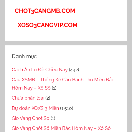
CHOT3CANGMB.COM
XOSO3CANGVIP.COM
Danh mục
Cách Ăn Lô Đề Chiều Nay
(442)
Cau XSMB – Thống Kê Cầu Bạch Thủ Miền Bắc
Hôm Nay – Xổ Số
(1)
Chưa phân loại
(2)
Dự đoán KQXS 3 Miền
(1.510)
Gio Vang Chot So
(1)
Giờ Vàng Chốt Số Miền Bắc Hôm Nay – Xổ Số