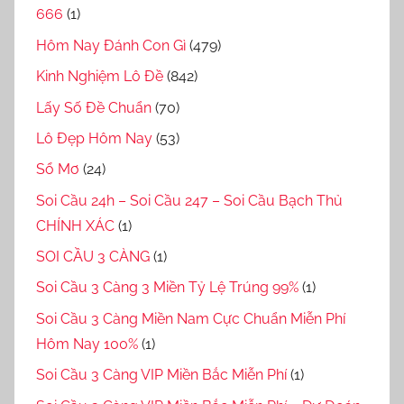
666
(1)
Hôm Nay Đánh Con Gì
(479)
Kinh Nghiệm Lô Đề
(842)
Lấy Số Đề Chuẩn
(70)
Lô Đẹp Hôm Nay
(53)
Sổ Mơ
(24)
Soi Cầu 24h – Soi Cầu 247 – Soi Cầu Bạch Thủ
CHÍNH XÁC
(1)
SOI CẦU 3 CÀNG
(1)
Soi Cầu 3 Càng 3 Miền Tỷ Lệ Trúng 99%
(1)
Soi Cầu 3 Càng Miền Nam Cực Chuẩn Miễn Phí
Hôm Nay 100%
(1)
Soi Cầu 3 Càng VIP Miền Bắc Miễn Phí
(1)