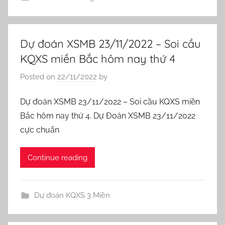
Dự đoán XSMB 23/11/2022 – Soi cầu
KQXS miền Bắc hôm nay thứ 4
Posted on
22/11/2022
by
Dự đoán XSMB 23/11/2022 – Soi cầu KQXS miền
Bắc hôm nay thứ 4. Dự Đoán XSMB 23/11/2022
cực chuẩn
Continue reading
Dự đoán KQXS 3 Miền