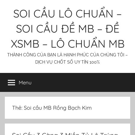
Skip
SOI CẦU LÔ CHUẨN –
to
content
SOI CẦU ĐỀ MB – ĐỀ
XSMB – LÔ CHUẨN MB
THÀNH CÔNG CỦA BẠN LÀ HẠNH PHÚC CỦA CHÚNG TÔI –
DỊCH VỤ CHỐT SỐ UY TÍN 100%
Menu
Thẻ:
Soi cầu MB Rồng Bạch Kim