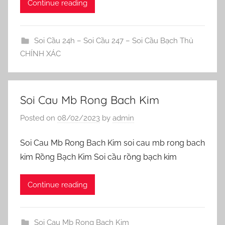
Continue reading
Soi Cầu 24h – Soi Cầu 247 – Soi Cầu Bạch Thủ
CHÍNH XÁC
Soi Cau Mb Rong Bach Kim
Posted on
08/02/2023
by
admin
Soi Cau Mb Rong Bach Kim soi cau mb rong bach
kim Rồng Bạch Kim Soi cầu rồng bạch kim
Continue reading
Soi Cau Mb Rong Bach Kim