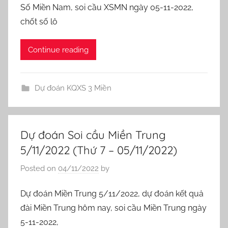
Số Miền Nam, soi cầu XSMN ngày 05-11-2022,
chốt số lô
Continue reading
Dự đoán KQXS 3 Miền
Dự đoán Soi cầu Miền Trung
5/11/2022 (Thứ 7 – 05/11/2022)
Posted on
04/11/2022
by
Dự đoán Miền Trung 5/11/2022, dự đoán kết quả
đài Miền Trung hôm nay, soi cầu Miền Trung ngày
5-11-2022,