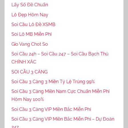
Lấy Số Đề Chuẩn
Lô Đẹp Hôm Nay
Soi Cầu Lô Đề XSMB
Soi Lô MB Miễn Phí
Gio Vang Chot So
Soi Cầu 24h – Soi Cầu 247 – Soi Cầu Bạch Thủ
CHÍNH XÁC
SOI CẦU 3 CÀNG
Soi Cầu 3 Càng 3 Miền Tỷ Lệ Trúng 99%
Soi Cầu 3 Càng Miền Nam Cực Chuẩn Miễn Phí
Hôm Nay 100%
Soi Cầu 3 Càng VIP Miền Bắc Miễn Phí
Soi Cầu 3 Càng VIP Miền Bắc Miễn Phí – Dự Đoán
247