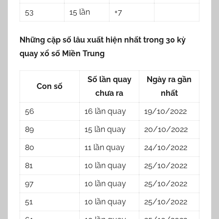
53
15 lần
+7
Những cặp số lâu xuất hiện nhất trong 30 kỳ
quay xổ số Miền Trung
Số lần quay
Ngày ra gần
Con số
chưa ra
nhất
56
16 lần quay
19/10/2022
89
15 lần quay
20/10/2022
80
11 lần quay
24/10/2022
81
10 lần quay
25/10/2022
97
10 lần quay
25/10/2022
51
10 lần quay
25/10/2022