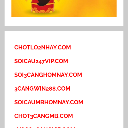
CHOTLO2NHAY.COM
SOICAU247VIP.COM
SOI3CANGHOMNAY.COM
3CANGWIN288.COM
SOICAUMBHOMNAY.COM
CHOT3CANGMB.COM