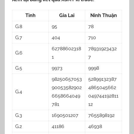
Tỉnh
Gia Lai
Ninh Thuận
G.8
95
78
G.7
404
710
6278
8602
318
7893
1923
432
G.6
1
7
G.5
9973
9998
98250
65705
3
52899
13238
7
9005
35829
02
4865
04566
2
G.4
665
86640
49
0497
44192
811
781
12
G.3
16905
01207
76558
98192
G.2
41186
46938