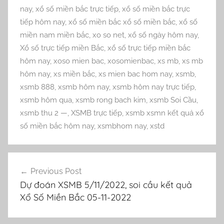
nay
,
xổ số miền bắc trực tiếp
,
xổ số miền bắc trực
tiếp hôm nay
,
xổ số miền bắc xổ số miền bắc
,
xổ số
miền nam miền bắc
,
xo so net
,
xổ số ngày hôm nay
,
Xổ số trực tiếp miền Bắc
,
xổ số trực tiếp miền bắc
hôm nay
,
xoso mien bac
,
xosomienbac
,
xs mb
,
xs mb
hôm nay
,
xs miền bắc
,
xs mien bac hom nay
,
xsmb
,
xsmb 888
,
xsmb hôm nay
,
xsmb hôm nay trực tiếp
,
xsmb hôm qua
,
xsmb rong bach kim
,
xsmb Soi Cầu
,
xsmb thu 2 —
,
XSMB trực tiếp
,
xsmb xsmn kết quả xổ
số miền bắc hôm nay
,
xsmbhom nay
,
xstd
Điều
Previous Post
hướng
Dự đoán XSMB 5/11/2022, soi cầu kết quả
bài
Xổ Số Miền Bắc 05-11-2022
viết