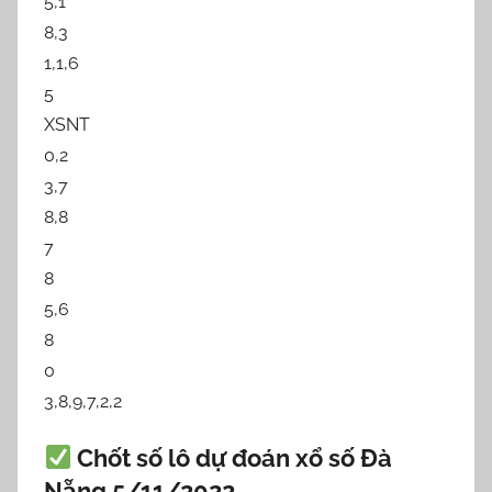
5
,
1
8
,
3
1
,
1
,
6
5
XSNT
0
,
2
3
,
7
8
,
8
7
8
5
,
6
8
0
3
,
8
,
9
,
7
,
2
,
2
Chốt số lô dự đoán xổ số Đà
Nẵng 5/11/2022