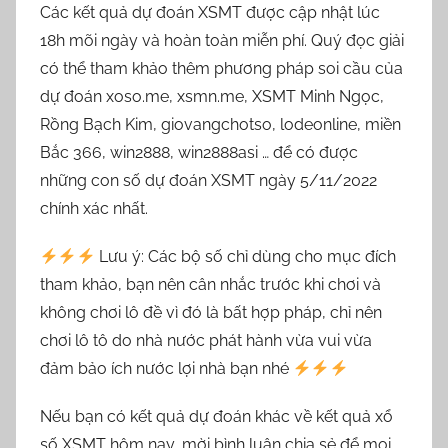
Các kết quả dự đoán XSMT được cập nhật lúc
18h mõi ngày và hoàn toàn miễn phí. Quý đọc giải
có thể tham khảo thêm phương pháp soi cầu của
dự đoán xoso.me, xsmn.me, XSMT Minh Ngọc,
Rồng Bạch Kim, giovangchotso, lodeonline, miền
Bắc 366, win2888, win2888asi … để có được
những con số dự đoán XSMT ngày 5/11/2022
chính xác nhất.
Lưu ý: Các bộ số chỉ dùng cho mục đích
tham khảo, bạn nên cân nhắc trước khi chơi và
không chơi lô đề vì đó là bất hợp pháp, chỉ nên
chơi lô tô do nhà nước phát hành vừa vui vừa
đảm bảo ích nước lợi nhà bạn nhé
Nếu bạn có kết quả dự đoán khác về kết quả xổ
số XSMT hôm nay, mời bình luận chia sẻ để mọi