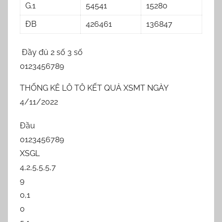
G.1
54541
15280
ĐB
426461
136847
Đầy đủ
2 số
3 số
0
1
2
3
4
5
6
7
8
9
THỐNG KÊ LÔ TÔ KẾT QUẢ XSMT NGÀY
4/11/2022
Đầu
0
1
2
3
4
5
6
7
8
9
XSGL
4
,
2
,
5
,
5
,
5
,
7
9
0
,
1
0