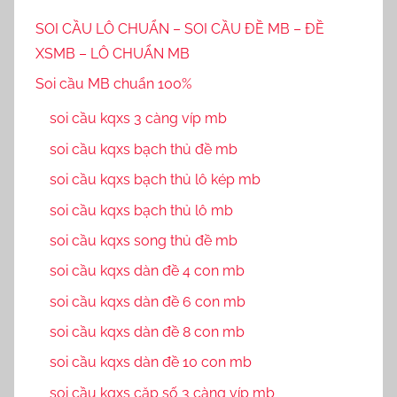
SOI CẦU LÔ CHUẨN – SOI CẦU ĐỀ MB – ĐỀ
XSMB – LÔ CHUẨN MB
Soi cầu MB chuẩn 100%
soi cầu kqxs 3 càng víp mb
soi cầu kqxs bạch thủ đề mb
soi cầu kqxs bạch thủ lô kép mb
soi cầu kqxs bạch thủ lô mb
soi cầu kqxs song thủ đề mb
soi cầu kqxs dàn đề 4 con mb
soi cầu kqxs dàn đề 6 con mb
soi cầu kqxs dàn đề 8 con mb
soi cầu kqxs dàn đề 10 con mb
soi cầu kqxs cặp số 3 càng víp mb