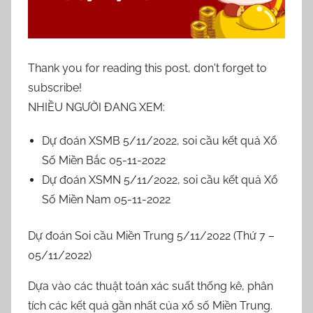
Thank you for reading this post, don't forget to
subscribe!
NHIỀU NGƯỜI ĐANG XEM:
Dự đoán XSMB 5/11/2022, soi cầu kết quả Xổ
Số Miền Bắc 05-11-2022
Dự đoán XSMN 5/11/2022, soi cầu kết quả Xổ
Số Miền Nam 05-11-2022
Dự đoán Soi cầu Miền Trung 5/11/2022 (Thứ 7 –
05/11/2022)
Dựa vào các thuật toán xác suất thống kê, phân
tích các kết quả gần nhất của xổ số Miền Trung.