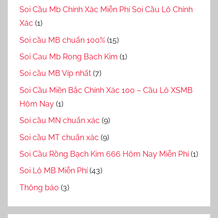
Soi Cầu Mb Chính Xác Miễn Phí Soi Cầu Lô Chính
Xác
(1)
Soi cầu MB chuẩn 100%
(15)
Soi Cau Mb Rong Bach Kim
(1)
Soi cầu MB Víp nhất
(7)
Soi Cầu Miền Bắc Chính Xác 100 – Cầu Lô XSMB
Hôm Nay
(1)
Soi cầu MN chuẩn xác
(9)
Soi cầu MT chuẩn xác
(9)
Soi Cầu Rồng Bạch Kim 666 Hôm Nay Miễn Phí
(1)
Soi Lô MB Miễn Phí
(43)
Thông báo
(3)