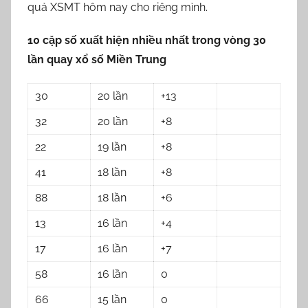
quả XSMT hôm nay cho riêng mình.
10 cặp số xuất hiện nhiều nhất trong vòng 30
lần quay xổ số Miền Trung
30
20 lần
+13
32
20 lần
+8
22
19 lần
+8
41
18 lần
+8
88
18 lần
+6
13
16 lần
+4
17
16 lần
+7
58
16 lần
0
66
15 lần
0