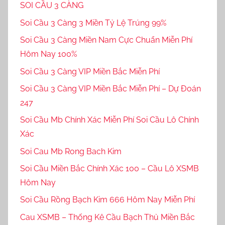
SOI CẦU 3 CÀNG
Soi Cầu 3 Càng 3 Miền Tỷ Lệ Trúng 99%
Soi Cầu 3 Càng Miền Nam Cực Chuẩn Miễn Phí
Hôm Nay 100%
Soi Cầu 3 Càng VIP Miền Bắc Miễn Phí
Soi Cầu 3 Càng VIP Miền Bắc Miễn Phí – Dự Đoán
247
Soi Cầu Mb Chính Xác Miễn Phí Soi Cầu Lô Chính
Xác
Soi Cau Mb Rong Bach Kim
Soi Cầu Miền Bắc Chính Xác 100 – Cầu Lô XSMB
Hôm Nay
Soi Cầu Rồng Bạch Kim 666 Hôm Nay Miễn Phí
Cau XSMB – Thống Kê Cầu Bạch Thủ Miền Bắc