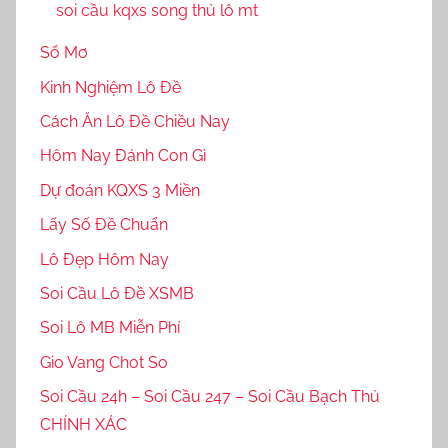
soi cầu kqxs song thủ lô mt
Sổ Mơ
Kinh Nghiệm Lô Đề
Cách Ăn Lô Đề Chiều Nay
Hôm Nay Đánh Con Gì
Dự đoán KQXS 3 Miền
Lấy Số Đề Chuẩn
Lô Đẹp Hôm Nay
Soi Cầu Lô Đề XSMB
Soi Lô MB Miễn Phí
Gio Vang Chot So
Soi Cầu 24h – Soi Cầu 247 – Soi Cầu Bạch Thủ
CHÍNH XÁC