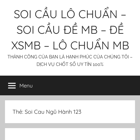
Skip
SOI CẦU LÔ CHUẨN –
to
content
SOI CẦU ĐỀ MB – ĐỀ
XSMB – LÔ CHUẨN MB
THÀNH CÔNG CỦA BẠN LÀ HẠNH PHÚC CỦA CHÚNG TÔI –
DỊCH VỤ CHỐT SỐ UY TÍN 100%
Menu
Thẻ:
Soi Cau Ngũ Hành 123