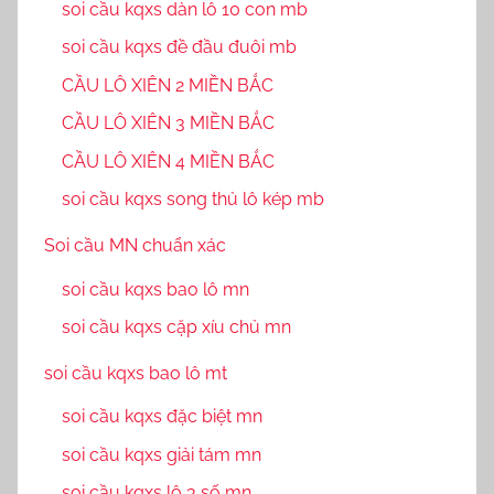
soi cầu kqxs dàn lô 10 con mb
soi cầu kqxs đề đầu đuôi mb
CẦU LÔ XIÊN 2 MIỀN BẮC
CẦU LÔ XIÊN 3 MIỀN BẮC
CẦU LÔ XIÊN 4 MIỀN BẮC
soi cầu kqxs song thủ lô kép mb
Soi cầu MN chuẩn xác
soi cầu kqxs bao lô mn
soi cầu kqxs cặp xíu chủ mn
soi cầu kqxs bao lô mt
soi cầu kqxs đặc biệt mn
soi cầu kqxs giải tám mn
soi cầu kqxs lô 3 số mn