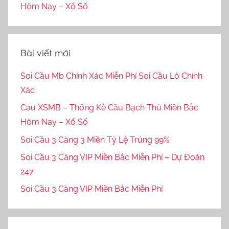
Hôm Nay – Xổ Số
Bài viết mới
Soi Cầu Mb Chính Xác Miễn Phí Soi Cầu Lô Chính
Xác
Cau XSMB – Thống Kê Cầu Bạch Thủ Miền Bắc
Hôm Nay – Xổ Số
Soi Cầu 3 Càng 3 Miền Tỷ Lệ Trúng 99%
Soi Cầu 3 Càng VIP Miền Bắc Miễn Phí – Dự Đoán
247
Soi Cầu 3 Càng VIP Miền Bắc Miễn Phí