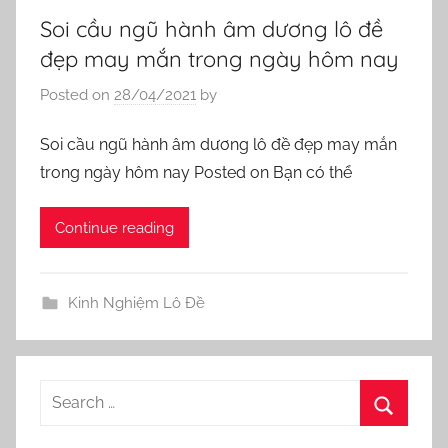
Soi cầu ngũ hành âm dương lô đề
đẹp may mắn trong ngày hôm nay
Posted on
28/04/2021
by
Soi cầu ngũ hành âm dương lô đề đẹp may mắn
trong ngày hôm nay Posted on Bạn có thể
Continue reading
Kinh Nghiệm Lô Đề