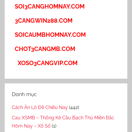
SOI3CANGHOMNAY.COM
3CANGWIN288.COM
SOICAUMBHOMNAY.COM
CHOT3CANGMB.COM
XOSO3CANGVIP.COM
Danh mục
Cách Ăn Lô Đề Chiều Nay
(442)
Cau XSMB – Thống Kê Cầu Bạch Thủ Miền Bắc
Hôm Nay – Xổ Số
(1)