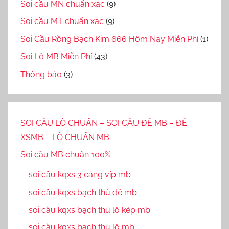
Soi cầu MN chuẩn xác
(9)
Soi cầu MT chuẩn xác
(9)
Soi Cầu Rồng Bạch Kim 666 Hôm Nay Miễn Phí
(1)
Soi Lô MB Miễn Phí
(43)
Thông báo
(3)
SOI CẦU LÔ CHUẨN – SOI CẦU ĐỀ MB – ĐỀ
XSMB – LÔ CHUẨN MB
Soi cầu MB chuẩn 100%
soi cầu kqxs 3 càng víp mb
soi cầu kqxs bạch thủ đề mb
soi cầu kqxs bạch thủ lô kép mb
soi cầu kqxs bạch thủ lô mb