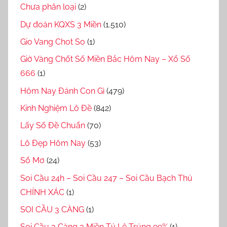
Chưa phân loại
(2)
Dự đoán KQXS 3 Miền
(1.510)
Gio Vang Chot So
(1)
Giờ Vàng Chốt Số Miền Bắc Hôm Nay – Xổ Số
666
(1)
Hôm Nay Đánh Con Gì
(479)
Kinh Nghiệm Lô Đề
(842)
Lấy Số Đề Chuẩn
(70)
Lô Đẹp Hôm Nay
(53)
Sổ Mơ
(24)
Soi Cầu 24h – Soi Cầu 247 – Soi Cầu Bạch Thủ
CHÍNH XÁC
(1)
SOI CẦU 3 CÀNG
(1)
Soi Cầu 3 Càng 3 Miền Tỷ Lệ Trúng 99%
(1)