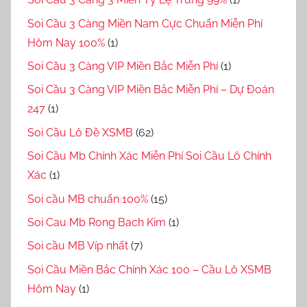
Soi Cầu 3 Càng Miền Nam Cực Chuẩn Miễn Phí
Hôm Nay 100%
(1)
Soi Cầu 3 Càng VIP Miền Bắc Miễn Phí
(1)
Soi Cầu 3 Càng VIP Miền Bắc Miễn Phí – Dự Đoán
247
(1)
Soi Cầu Lô Đề XSMB
(62)
Soi Cầu Mb Chính Xác Miễn Phí Soi Cầu Lô Chính
Xác
(1)
Soi cầu MB chuẩn 100%
(15)
Soi Cau Mb Rong Bach Kim
(1)
Soi cầu MB Víp nhất
(7)
Soi Cầu Miền Bắc Chính Xác 100 – Cầu Lô XSMB
Hôm Nay
(1)