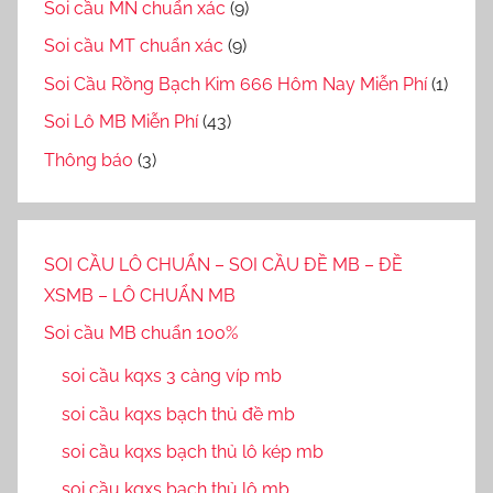
Soi cầu MN chuẩn xác
(9)
Soi cầu MT chuẩn xác
(9)
Soi Cầu Rồng Bạch Kim 666 Hôm Nay Miễn Phí
(1)
Soi Lô MB Miễn Phí
(43)
Thông báo
(3)
SOI CẦU LÔ CHUẨN – SOI CẦU ĐỀ MB – ĐỀ
XSMB – LÔ CHUẨN MB
Soi cầu MB chuẩn 100%
soi cầu kqxs 3 càng víp mb
soi cầu kqxs bạch thủ đề mb
soi cầu kqxs bạch thủ lô kép mb
soi cầu kqxs bạch thủ lô mb