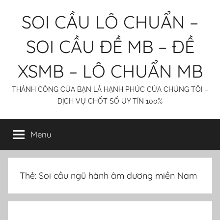
Skip
SOI CẦU LÔ CHUẨN –
to
content
SOI CẦU ĐỀ MB – ĐỀ
XSMB – LÔ CHUẨN MB
THÀNH CÔNG CỦA BẠN LÀ HẠNH PHÚC CỦA CHÚNG TÔI –
DỊCH VỤ CHỐT SỐ UY TÍN 100%
Menu
Thẻ:
Soi cầu ngũ hành âm dương miền Nam