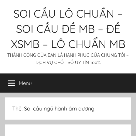
Skip
SOI CẦU LÔ CHUẨN –
to
content
SOI CẦU ĐỀ MB – ĐỀ
XSMB – LÔ CHUẨN MB
THÀNH CÔNG CỦA BẠN LÀ HẠNH PHÚC CỦA CHÚNG TÔI –
DỊCH VỤ CHỐT SỐ UY TÍN 100%
Menu
Thẻ:
Soi cầu ngũ hành âm dương