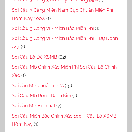
Soi Cầu 3 Càng Miền Nam Cực Chuẩn Miễn Phí
Hôm Nay 100%
(1)
Soi Cầu 3 Càng VIP Miền Bắc Miễn Phí
(1)
Soi Cầu 3 Càng VIP Miền Bắc Miễn Phí – Dự Đoán
247
(1)
Soi Cầu Lô Đề XSMB
(62)
Soi Cầu Mb Chính Xác Miễn Phí Soi Cầu Lô Chính
Xác
(1)
Soi cầu MB chuẩn 100%
(15)
Soi Cau Mb Rong Bach Kim
(1)
Soi cầu MB Víp nhất
(7)
Soi Cầu Miền Bắc Chính Xác 100 – Cầu Lô XSMB
Hôm Nay
(1)