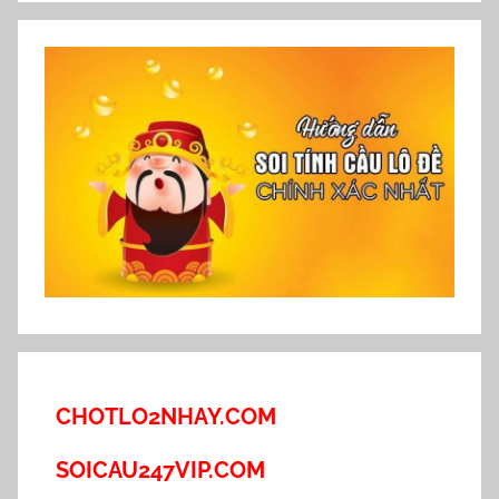
CHOTLO2NHAY.COM
SOICAU247VIP.COM