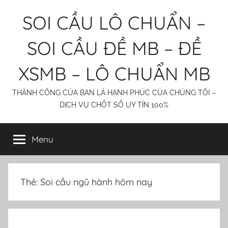
Skip
SOI CẦU LÔ CHUẨN –
to
content
SOI CẦU ĐỀ MB – ĐỀ
XSMB – LÔ CHUẨN MB
THÀNH CÔNG CỦA BẠN LÀ HẠNH PHÚC CỦA CHÚNG TÔI –
DỊCH VỤ CHỐT SỐ UY TÍN 100%
Menu
Thẻ:
Soi cầu ngũ hành hôm nay