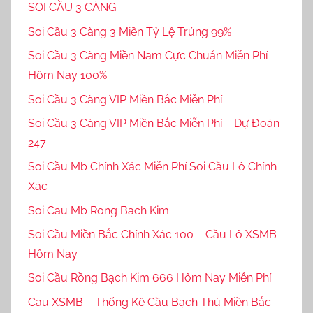
SOI CẦU 3 CÀNG
Soi Cầu 3 Càng 3 Miền Tỷ Lệ Trúng 99%
Soi Cầu 3 Càng Miền Nam Cực Chuẩn Miễn Phí
Hôm Nay 100%
Soi Cầu 3 Càng VIP Miền Bắc Miễn Phí
Soi Cầu 3 Càng VIP Miền Bắc Miễn Phí – Dự Đoán
247
Soi Cầu Mb Chính Xác Miễn Phí Soi Cầu Lô Chính
Xác
Soi Cau Mb Rong Bach Kim
Soi Cầu Miền Bắc Chính Xác 100 – Cầu Lô XSMB
Hôm Nay
Soi Cầu Rồng Bạch Kim 666 Hôm Nay Miễn Phí
Cau XSMB – Thống Kê Cầu Bạch Thủ Miền Bắc