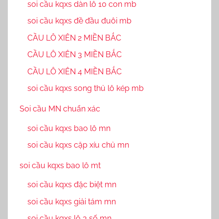
soi cầu kqxs dàn lô 10 con mb
soi cầu kqxs đề đầu đuôi mb
CẦU LÔ XIÊN 2 MIỀN BẮC
CẦU LÔ XIÊN 3 MIỀN BẮC
CẦU LÔ XIÊN 4 MIỀN BẮC
soi cầu kqxs song thủ lô kép mb
Soi cầu MN chuẩn xác
soi cầu kqxs bao lô mn
soi cầu kqxs cặp xíu chủ mn
soi cầu kqxs bao lô mt
soi cầu kqxs đặc biệt mn
soi cầu kqxs giải tám mn
soi cầu kqxs lô 3 số mn