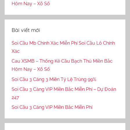
Hôm Nay – Xổ Số
Bài viết mới
Soi Cầu Mb Chính Xác Miễn Phí Soi Cầu Lô Chính
Xác
Cau XSMB – Thống Kê Cầu Bạch Thủ Miền Bắc
Hôm Nay – Xổ Số
Soi Cầu 3 Càng 3 Miền Tỷ Lệ Trúng 99%
Soi Cầu 3 Càng VIP Miền Bắc Miễn Phí – Dự Đoán
247
Soi Cầu 3 Càng VIP Miền Bắc Miễn Phí