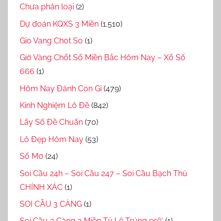
Chưa phân loại
(2)
Dự đoán KQXS 3 Miền
(1.510)
Gio Vang Chot So
(1)
Giờ Vàng Chốt Số Miền Bắc Hôm Nay – Xổ Số
666
(1)
Hôm Nay Đánh Con Gì
(479)
Kinh Nghiệm Lô Đề
(842)
Lấy Số Đề Chuẩn
(70)
Lô Đẹp Hôm Nay
(53)
Sổ Mơ
(24)
Soi Cầu 24h – Soi Cầu 247 – Soi Cầu Bạch Thủ
CHÍNH XÁC
(1)
SOI CẦU 3 CÀNG
(1)
Soi Cầu 3 Càng 3 Miền Tỷ Lệ Trúng 99%
(1)