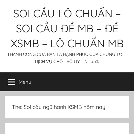
Skip
SOI CẦU LÔ CHUẨN –
to
content
SOI CẦU ĐỀ MB – ĐỀ
XSMB – LÔ CHUẨN MB
THÀNH CÔNG CỦA BẠN LÀ HẠNH PHÚC CỦA CHÚNG TÔI –
DỊCH VỤ CHỐT SỐ UY TÍN 100%
Menu
Thẻ:
Soi cầu ngũ hành XSMB hôm nay