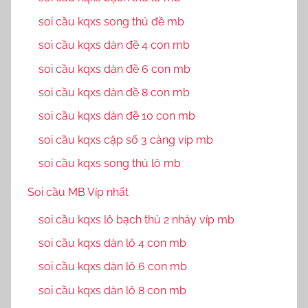
soi cầu kqxs song thủ đề mb
soi cầu kqxs dàn đề 4 con mb
soi cầu kqxs dàn đề 6 con mb
soi cầu kqxs dàn đề 8 con mb
soi cầu kqxs dàn đề 10 con mb
soi cầu kqxs cặp số 3 càng víp mb
soi cầu kqxs song thủ lô mb
Soi cầu MB Víp nhất
soi cầu kqxs lô bạch thủ 2 nháy víp mb
soi cầu kqxs dàn lô 4 con mb
soi cầu kqxs dàn lô 6 con mb
soi cầu kqxs dàn lô 8 con mb